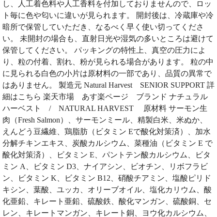
し、人工着色料や人工香料を付加しておりませんので、ロッ
ト毎に色や匂いに違いが見られます。 開封後は、冷蔵庫や冷
暗所で保管していただき、なるべく早く使い切ってくださ
い。 未開封の場合も、直射日光や湿気の多いところは避けて
保管してください。 パッキングの特性上、真空の圧力によ
り、粒の付着、割れ、粉が見られる場合があります。 粒の中
に見られる白色の小片は原材料の一部であり、品質の異常で
はありません。 製造元 Natural Harvest SENIOR SUPPORT 詳
細はこちら 楽天市場 あす楽ページ ブランド ナチュラル
ハーベスト / NATURAL HARVEST 原材料 サーモン生
肉（Fresh Salmon）、サーモンミール、精製白米、米ぬか、
えんどう豆繊維、鶏脂肪（ビタミン Eで酸化対策済）、加水
分解チキンエキス、炭酸カルシウム、菜種油（ビタミン E で
酸化対策済）、ビタミン E、パントテン酸カルシウム、ビタ
ミン A、ビタミン D3、ナイアシン、ビオチン、リボフラビ
ン、ビタミン K、ビタミン B12、硝酸チアミン、塩酸ピリド
キシン、葉酸、ユッカ、オリーブオイル、塩化カリウム、酸
化亜鉛、キレート亜鉛、硫酸鉄、酸化マンガン、硫酸銅、セ
レン、キレートマンガン、キレート銅、ヨウ化カルシウム、