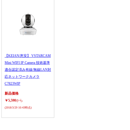
【KEIAN/恵安】 VSTARCAM
Mini WIFI IP Camera 技術基準
適合認定済み有線/無線LAN対
応ネットワークカメラ
C7823WIP
新品価格
￥5,590
から
(2018/3/29 10:43時点)