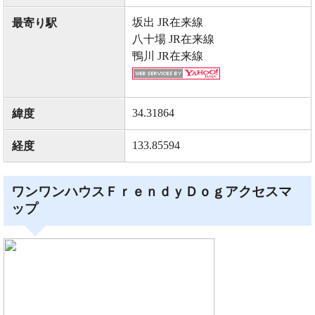
坂出 JR在来線
最寄り駅
八十場 JR在来線
鴨川 JR在来線
34.31864
緯度
133.85594
経度
ワンワンハウスＦｒｅｎｄｙＤｏｇアクセスマ
ップ