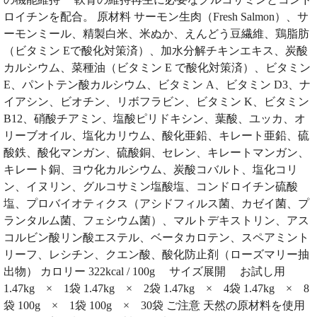
ロイチンを配合。 原材料 サーモン生肉（Fresh Salmon）、サ
ーモンミール、精製白米、米ぬか、えんどう豆繊維、鶏脂肪
（ビタミン Eで酸化対策済）、加水分解チキンエキス、炭酸
カルシウム、菜種油（ビタミン E で酸化対策済）、ビタミン
E、パントテン酸カルシウム、ビタミン A、ビタミン D3、ナ
イアシン、ビオチン、リボフラビン、ビタミン K、ビタミン
B12、硝酸チアミン、塩酸ピリドキシン、葉酸、ユッカ、オ
リーブオイル、塩化カリウム、酸化亜鉛、キレート亜鉛、硫
酸鉄、酸化マンガン、硫酸銅、セレン、キレートマンガン、
キレート銅、ヨウ化カルシウム、炭酸コバルト、塩化コリ
ン、イヌリン、グルコサミン塩酸塩、コンドロイチン硫酸
塩、プロバイオティクス（アシドフィルス菌、カゼイ菌、プ
ランタルム菌、フェシウム菌）、マルトデキストリン、アス
コルビン酸リン酸エステル、ベータカロテン、スペアミント
リーフ、レシチン、クエン酸、酸化防止剤（ローズマリー抽
出物） カロリー 322kcal / 100g サイズ展開 お試し用
1.47kg × 1袋 1.47kg × 2袋 1.47kg × 4袋 1.47kg × 8
袋 100g × 1袋 100g × 30袋 ご注意 天然の原材料を使用