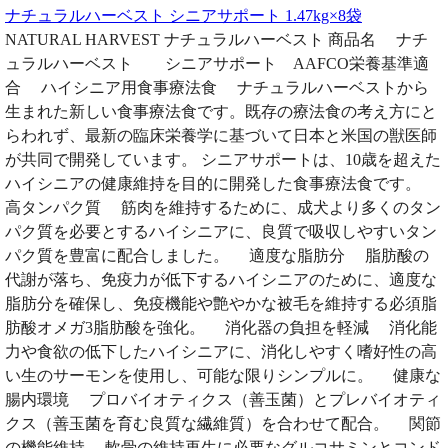
ナチュラルハーベスト シニアサポート 1.47kg×8袋
NATURAL HARVEST ナチュラルハーベスト 商品名 ナチ
ュラルハーベスト シニアサポート AAFCO栄養基準適
合 ハイシニア用食事療法食 ナチュラルハーベストから
生まれた新しい食事療法食です。既存の療法食の考え方にと
らわれず、最新の臨床栄養学に基づいて日本と米国の獣医師
が共同で開発しています。 シニアサポートは、10歳を超えた
ハイシニアの健康維持を目的に開発した食事療法食です。
高タンパク質 筋肉を維持するために、成犬より多くのタン
パク質を必要とするハイシニアに、良質で吸収しやすいタン
パク質を豊富に配合しました。 適度な脂肪分 脂肪酸の
代謝が落ち、免疫力が低下するハイシニアのために、適度な
脂肪分を確保し、免疫機能や艶やかな被毛を維持する必須脂
肪酸オメガ3脂肪酸を強化。 消化器の負担を軽減 消化能
力や食欲の低下したハイシニアに、消化しやすく嗜好性の高
い生のサーモンを使用し、可能な限りシンプルに。 健康な
腸内環境 プロバイオティクス（善玉菌）とプレバイオティ
クス（善玉菌を育む良質な繊維質）を合わせて配合。 関節
の機能維持 軟骨の維持再生に必要なグルコサミンとコンド