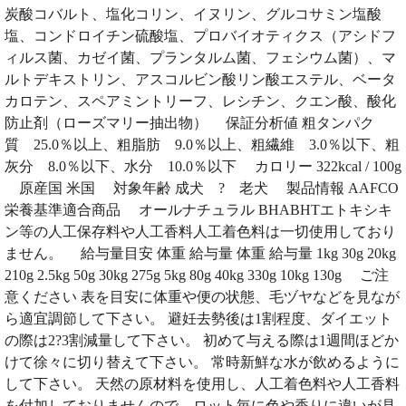
炭酸コバルト、塩化コリン、イヌリン、グルコサミン塩酸
塩、コンドロイチン硫酸塩、プロバイオティクス（アシドフ
ィルス菌、カゼイ菌、プランタルム菌、フェシウム菌）、マ
ルトデキストリン、アスコルビン酸リン酸エステル、ベータ
カロテン、スペアミントリーフ、レシチン、クエン酸、酸化
防止剤（ローズマリー抽出物） 保証分析値 粗タンパク
質 25.0％以上、粗脂肪 9.0％以上、粗繊維 3.0％以下、粗
灰分 8.0％以下、水分 10.0％以下 カロリー 322kcal / 100g
原産国 米国 対象年齢 成犬 ? 老犬 製品情報 AAFCO
栄養基準適合商品 オールナチュラル BHABHTエトキシキ
ン等の人工保存料や人工香料人工着色料は一切使用しており
ません。 給与量目安 体重 給与量 体重 給与量 1kg 30g 20kg
210g 2.5kg 50g 30kg 275g 5kg 80g 40kg 330g 10kg 130g ご注
意ください 表を目安に体重や便の状態、毛ヅヤなどを見なが
ら適宜調節して下さい。 避妊去勢後は1割程度、ダイエット
の際は2?3割減量して下さい。 初めて与える際は1週間ほどか
けて徐々に切り替えて下さい。 常時新鮮な水が飲めるように
して下さい。 天然の原材料を使用し、人工着色料や人工香料
を付加しておりませんので、ロット毎に色や香りに違いが見