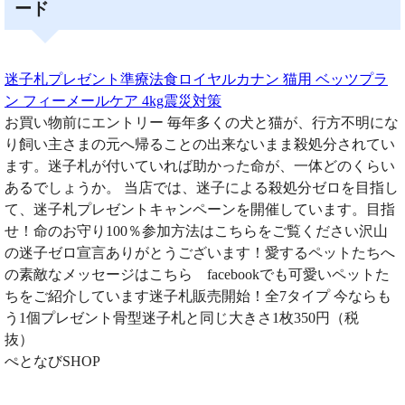
ード
迷子札プレゼント準療法食ロイヤルカナン 猫用 ベッツプラ
ン フィーメールケア 4kg震災対策
お買い物前にエントリー 毎年多くの犬と猫が、行方不明にな
り飼い主さまの元へ帰ることの出来ないまま殺処分されてい
ます。迷子札が付いていれば助かった命が、一体どのくらい
あるでしょうか。 当店では、迷子による殺処分ゼロを目指し
て、迷子札プレゼントキャンペーンを開催しています。目指
せ！命のお守り100％参加方法はこちらをご覧ください沢山
の迷子ゼロ宣言ありがとうございます！愛するペットたちへ
の素敵なメッセージはこちら facebookでも可愛いペットた
ちをご紹介しています迷子札販売開始！全7タイプ 今ならも
う1個プレゼント骨型迷子札と同じ大きさ1枚350円（税
抜）
ぺとなびSHOP