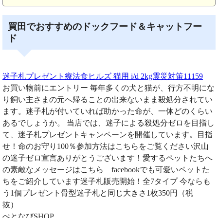
買田でおすすめのドックフード＆キャットフー
ド
迷子札プレゼント療法食ヒルズ 猫用 i/d 2kg震災対策11159
お買い物前にエントリー 毎年多くの犬と猫が、行方不明にな
り飼い主さまの元へ帰ることの出来ないまま殺処分されてい
ます。迷子札が付いていれば助かった命が、一体どのくらい
あるでしょうか。 当店では、迷子による殺処分ゼロを目指し
て、迷子札プレゼントキャンペーンを開催しています。目指
せ！命のお守り100％参加方法はこちらをご覧ください沢山
の迷子ゼロ宣言ありがとうございます！愛するペットたちへ
の素敵なメッセージはこちら facebookでも可愛いペットた
ちをご紹介しています迷子札販売開始！全7タイプ 今ならも
う1個プレゼント骨型迷子札と同じ大きさ1枚350円（税
抜）
ぺとなびSHOP