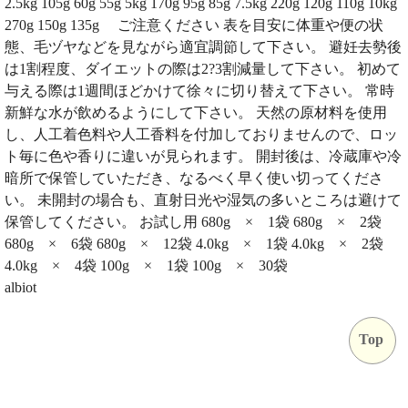
2.5kg 105g 60g 55g 5kg 170g 95g 85g 7.5kg 220g 120g 110g 10kg
270g 150g 135g ご注意ください 表を目安に体重や便の状
態、毛ヅヤなどを見ながら適宜調節して下さい。 避妊去勢後
は1割程度、ダイエットの際は2?3割減量して下さい。 初めて
与える際は1週間ほどかけて徐々に切り替えて下さい。 常時
新鮮な水が飲めるようにして下さい。 天然の原材料を使用
し、人工着色料や人工香料を付加しておりませんので、ロッ
ト毎に色や香りに違いが見られます。 開封後は、冷蔵庫や冷
暗所で保管していただき、なるべく早く使い切ってくださ
い。 未開封の場合も、直射日光や湿気の多いところは避けて
保管してください。 お試し用 680g × 1袋 680g × 2袋
680g × 6袋 680g × 12袋 4.0kg × 1袋 4.0kg × 2袋
4.0kg × 4袋 100g × 1袋 100g × 30袋
albiot
Top