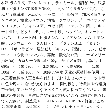
材料 ラム生肉（Fresh Lamb）、ラムミール、精製白米、鶏脂
肪（ビタミンEで酸化対策済）、えんどう豆タンパク質、え
んどう豆繊維、米ぬか、亜麻仁、ビール酵母、加水分解チキ
ンエキス、塩化カリウム、海塩、タウリン、プロバイオティ
クス（アシドフィルス菌、カゼイ菌、フェシウム菌）、キレ
ート亜鉛、ビタミンE、キレート鉄、ベタイン、キレートマ
ンガン、キレート銅、ビタミンA、ナイアシン、パントテン
酸カルシウム、ベータカロテン、ビタミンB12、ビタミン
D3、リボフラビン、塩酸ピリドキシン、硝酸チアミン、ビオ
チン、ヨウ化カルシウム、葉酸、酸化防止剤（ローズマリー
抽出物） カロリー 348kcal / 100g サイズ展開 お試し用
680g × 1袋 680g × 2袋 680g × 6袋 680g × 12袋
100g × 1袋 100g × 30袋 ご注意 天然の原材料を使用し、
人工着色料や人工香料を付加しておりませんので、ロット毎
に色や匂いに違いが見られます。 開封後は、冷蔵庫や冷暗所
で保管していただき、なるべく早く使い切ってください。 未
開封の場合も、直射日光や湿気の多いところは避けて保管し
てください。 製造元 Natural Harvest NURSERY 詳細はこち
ら 楽天市場 あす楽ページ ブランド ナチュラルハーベス