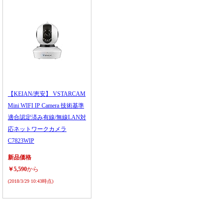
【KEIAN/恵安】 VSTARCAM
Mini WIFI IP Camera 技術基準
適合認定済み有線/無線LAN対
応ネットワークカメラ
C7823WIP
新品価格
￥5,590
から
(2018/3/29 10:43時点)