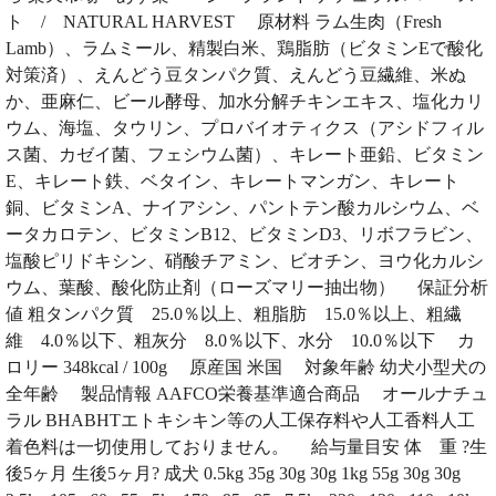
ト / NATURAL HARVEST 原材料 ラム生肉（Fresh
Lamb）、ラムミール、精製白米、鶏脂肪（ビタミンEで酸化
対策済）、えんどう豆タンパク質、えんどう豆繊維、米ぬ
か、亜麻仁、ビール酵母、加水分解チキンエキス、塩化カリ
ウム、海塩、タウリン、プロバイオティクス（アシドフィル
ス菌、カゼイ菌、フェシウム菌）、キレート亜鉛、ビタミン
E、キレート鉄、ベタイン、キレートマンガン、キレート
銅、ビタミンA、ナイアシン、パントテン酸カルシウム、ベ
ータカロテン、ビタミンB12、ビタミンD3、リボフラビン、
塩酸ピリドキシン、硝酸チアミン、ビオチン、ヨウ化カルシ
ウム、葉酸、酸化防止剤（ローズマリー抽出物） 保証分析
値 粗タンパク質 25.0％以上、粗脂肪 15.0％以上、粗繊
維 4.0％以下、粗灰分 8.0％以下、水分 10.0％以下 カ
ロリー 348kcal / 100g 原産国 米国 対象年齢 幼犬小型犬の
全年齢 製品情報 AAFCO栄養基準適合商品 オールナチュ
ラル BHABHTエトキシキン等の人工保存料や人工香料人工
着色料は一切使用しておりません。 給与量目安 体 重 ?生
後5ヶ月 生後5ヶ月? 成犬 0.5kg 35g 30g 30g 1kg 55g 30g 30g