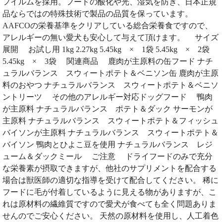
フイルムを採用。フードの酸化や光、湿気を防ぎ、日本正規
品ならではの特殊技術で製品の品質を保っています。
AAFCOの栄養基準をクリアしている総合栄養食ですので、
アレルギーの無い愛犬も安心して与えて頂けます。 サイズ
展開 お試し用 1kg 2.27kg 5.45kg × 1袋 5.45kg × 2袋
5.45kg × 3袋 関連商品 鹿肉が主原料の缶フード ナチ
ュラルバランス スウィートポテト＆ベニソン缶 鹿肉が主原
料のおやつ ナチュラルバランス スウィートポテト＆ベニソ
ントリーツ その他のアレルギー対応ドッグフード 鴨肉
が主原料 ナチュラルバランス ポテト＆ダック サーモンが
主原料 ナチュラルバランス スウィートポテト＆フィッシュ
バイソンが主原料 ナチュラルバランス スウィートポテト＆
バイソン 鴨肉とひよこ豆を使用 ナチュラルバランス レジ
ューム＆ダックミール ご注意 ドライフードのみで充分
な栄養素が摂取できますが、他社のサプリメントを配合する
場合は獣医師の適切な指導を受けて配合してください。 稀に
フードに毛が付着しているように見える物がありますが、こ
れは原材料の繊維質ですので愛犬が食べても全く問題ありま
せんのでご安心ください。 天然の原材料を使用し、人工着色