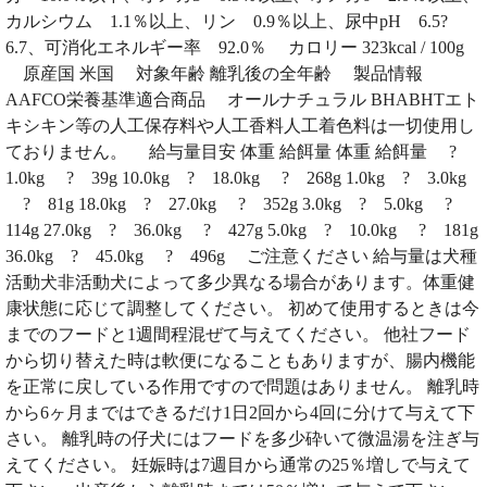
カルシウム 1.1％以上、リン 0.9％以上、尿中pH 6.5?
6.7、可消化エネルギー率 92.0％ カロリー 323kcal / 100g
原産国 米国 対象年齢 離乳後の全年齢 製品情報
AAFCO栄養基準適合商品 オールナチュラル BHABHTエト
キシキン等の人工保存料や人工香料人工着色料は一切使用し
ておりません。 給与量目安 体重 給餌量 体重 給餌量 ?
1.0kg ? 39g 10.0kg ? 18.0kg ? 268g 1.0kg ? 3.0kg
? 81g 18.0kg ? 27.0kg ? 352g 3.0kg ? 5.0kg ?
114g 27.0kg ? 36.0kg ? 427g 5.0kg ? 10.0kg ? 181g
36.0kg ? 45.0kg ? 496g ご注意ください 給与量は犬種
活動犬非活動犬によって多少異なる場合があります。体重健
康状態に応じて調整してください。 初めて使用するときは今
までのフードと1週間程混ぜて与えてください。 他社フード
から切り替えた時は軟便になることもありますが、腸内機能
を正常に戻している作用ですので問題はありません。 離乳時
から6ヶ月まではできるだけ1日2回から4回に分けて与えて下
さい。 離乳時の仔犬にはフードを多少砕いて微温湯を注ぎ与
えてください。 妊娠時は7週目から通常の25％増しで与えて