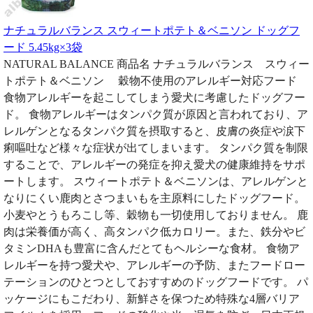
ナチュラルバランス スウィートポテト＆ベニソン ドッグフ
ード 5.45kg×3袋
NATURAL BALANCE 商品名 ナチュラルバランス スウィー
トポテト＆ベニソン 穀物不使用のアレルギー対応フード
食物アレルギーを起こしてしまう愛犬に考慮したドッグフー
ド。 食物アレルギーはタンパク質が原因と言われており、ア
レルゲンとなるタンパク質を摂取すると、皮膚の炎症や涙下
痢嘔吐など様々な症状が出てしまいます。 タンパク質を制限
することで、アレルギーの発症を抑え愛犬の健康維持をサポ
ートします。 スウィートポテト＆ベニソンは、アレルゲンと
なりにくい鹿肉とさつまいもを主原料にしたドッグフード。
小麦やとうもろこし等、穀物も一切使用しておりません。 鹿
肉は栄養価が高く、高タンパク低カロリー。また、鉄分やビ
タミンDHAも豊富に含んだとてもヘルシーな食材。 食物ア
レルギーを持つ愛犬や、アレルギーの予防、またフードロー
テーションのひとつとしておすすめのドッグフードです。 パ
ッケージにもこだわり、新鮮さを保つため特殊な4層バリア