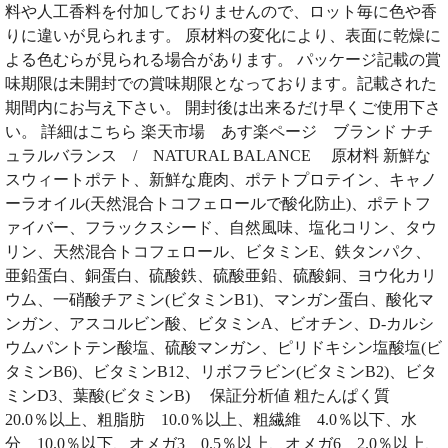
料や人工香料を付加しておりませんので、ロット毎に色や香
りに違いが見られます。 原材料の変化により、表面に乾燥に
よる色むらが見られる場合があります。 パッケージ記載の賞
味期限は未開封での賞味期限となっております。記載された
期間内にお与え下さい。 開封後は出来るだけ早くご使用下さ
い。 詳細はこちら 楽天市場 あす楽ページ ブランド ナチ
ュラルバランス / NATURAL BALANCE 原材料 新鮮な
スウィートポテト、新鮮な鹿肉、ポテトプロテイン、キャノ
ーラオイル(天然混合トコフェロールで酸化防止)、ポテトフ
ァイバー、フラックスシード、自然風味、塩化コリン、タウ
リン、天然混合トコフェロール、ビタミンE、鉄タンパク、
亜鉛蛋白、銅蛋白、硫酸鉄、硫酸亜鉛、硫酸銅、ヨウ化カリ
ウム、一硝酸チアミン(ビタミンB1)、マンガン蛋白、酸化マ
ンガン、アスコルビン酸、ビタミンA、ビオチン、D-カルシ
ウムパントテン酸塩、硫酸マンガン、ピリドキシン塩酸塩(ビ
タミンB6)、ビタミンB12、リボフラビン(ビタミンB2)、ビタ
ミンD3、葉酸(ビタミンB) 保証分析値 粗たんぱく質
20.0％以上、粗脂肪 10.0％以上、粗繊維 4.0％以下、水
分 10.0％以下、オメガ3 0.5％以上、オメガ6 2.0％以上、