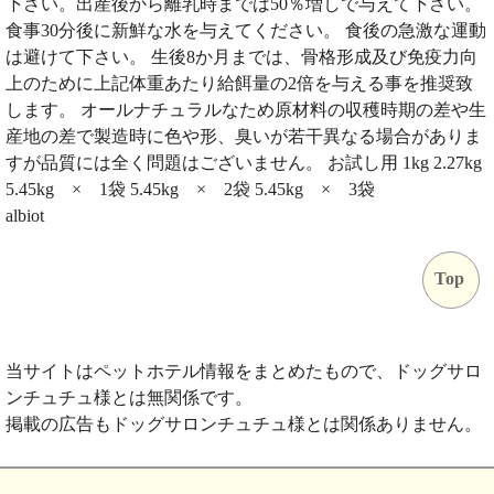
下さい。出産後から離乳時までは50％増しで与えて下さい。
食事30分後に新鮮な水を与えてください。 食後の急激な運動
は避けて下さい。 生後8か月までは、骨格形成及び免疫力向
上のために上記体重あたり給餌量の2倍を与える事を推奨致
します。 オールナチュラルなため原材料の収穫時期の差や生
産地の差で製造時に色や形、臭いが若干異なる場合がありま
すが品質には全く問題はございません。 お試し用 1kg 2.27kg
5.45kg × 1袋 5.45kg × 2袋 5.45kg × 3袋
albiot
Top
当サイトはペットホテル情報をまとめたもので、ドッグサロ
ンチュチュ様とは無関係です。
掲載の広告もドッグサロンチュチュ様とは関係ありません。