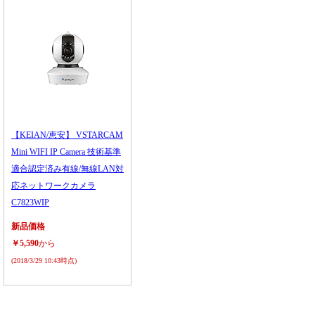
【KEIAN/恵安】 VSTARCAM
Mini WIFI IP Camera 技術基準
適合認定済み有線/無線LAN対
応ネットワークカメラ
C7823WIP
新品価格
￥5,590
から
(2018/3/29 10:43時点)