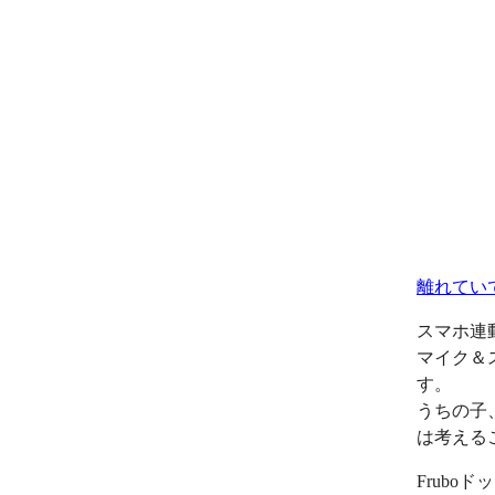
離れてい
スマホ連
マイク＆
す。
うちの子
は考える
Frub