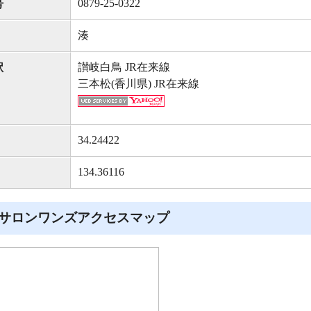
0879-25-0322
号
湊
讃岐白鳥 JR在来線
駅
三本松(香川県) JR在来線
34.24422
134.36116
サロンワンズアクセスマップ