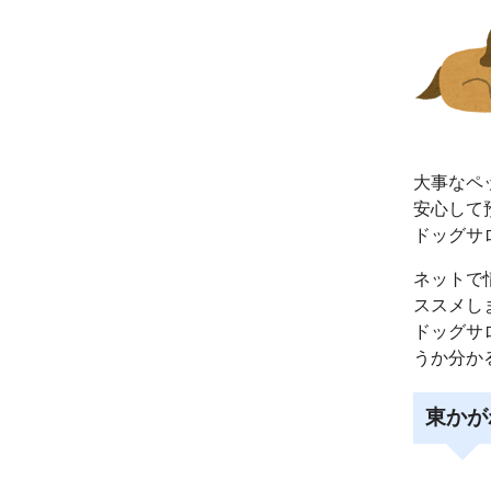
大事なペ
安心して
ドッグサ
ネットで
ススメし
ドッグサ
うか分か
東かが