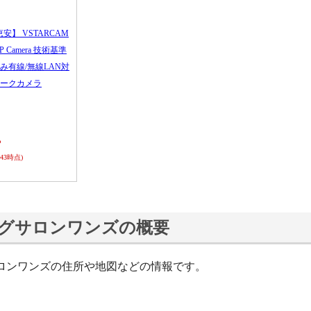
恵安】 VSTARCAM
 IP Camera 技術基準
み有線/無線LAN対
ークカメラ
ら
0:43時点)
グサロンワンズの概要
ロンワンズの住所や地図などの情報です。