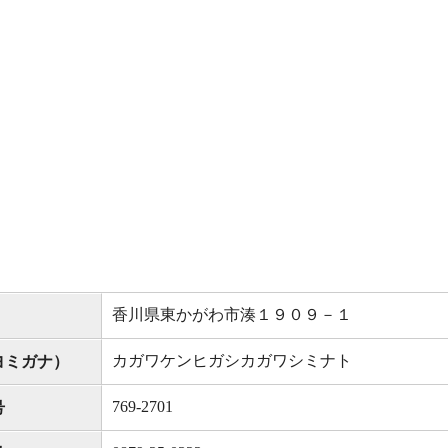
香川県東かがわ市湊１９０９－１
カガワケンヒガシカガワシミナト
ヨミガナ）
769-2701
号