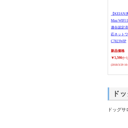
【KEIAN/
Mini WIFI
適合認定済
応ネットワ
C7823WIP
新品価格
￥5,590
か
(2018/3/29 1
ドッ
ドッグサ