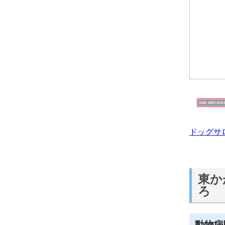
ドッグサ
東か
ろ
動物病