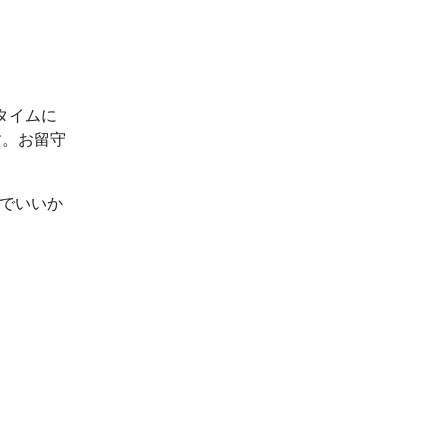
タイムに
す。お留守
ルでいいか