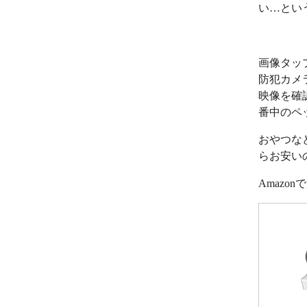
い…とい
画像タッ
防犯カメ
映像を確
番中のペ
おやつな
らお安い
Amazo