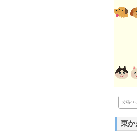
犬猫ペ
東か