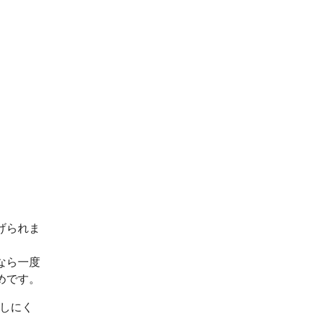
げられま
なら一度
めです。
出しにく