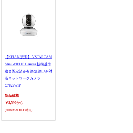
【KEIAN/恵安】 VSTARCAM
Mini WIFI IP Camera 技術基準
適合認定済み有線/無線LAN対
応ネットワークカメラ
C7823WIP
新品価格
￥5,590
から
(2018/3/29 10:43時点)