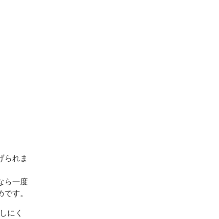
げられま
なら一度
めです。
出しにく