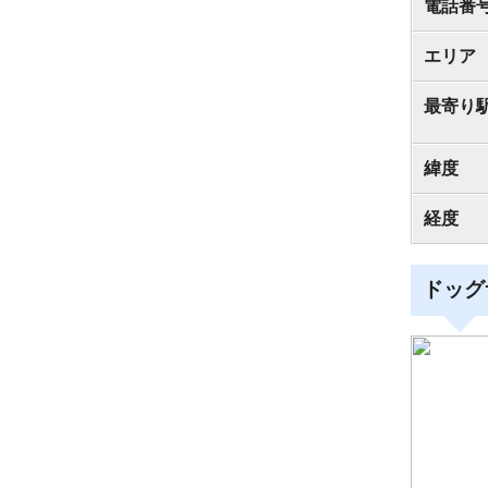
電話番
エリア
最寄り
緯度
経度
ドッグ