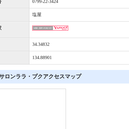
0799-22-3424
号
塩屋
駅
34.34832
134.88901
サロンララ・プクアクセスマップ