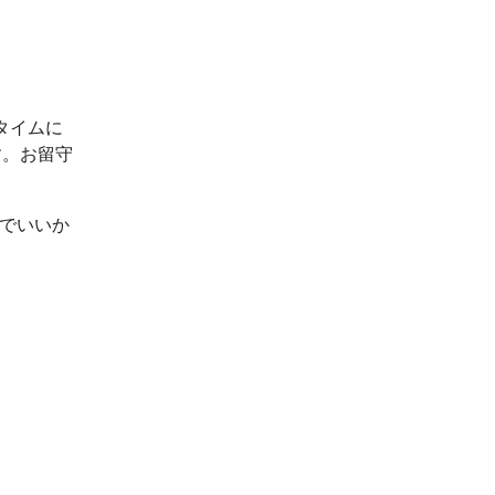
タイムに
す。お留守
ルでいいか