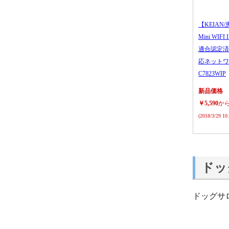
【KEIAN/
Mini WIFI
適合認定済
応ネットワ
C7823WIP
新品価格
￥5,590
か
(2018/3/29 1
ドッ
ドッグサ