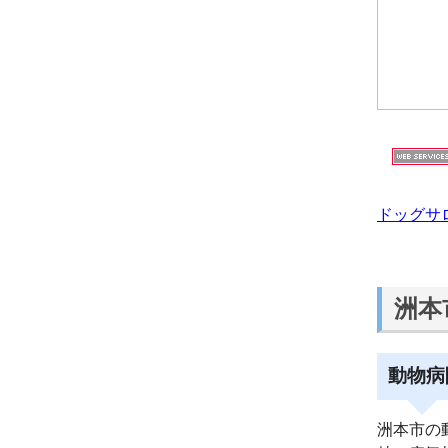
ドッグサ
洲本
動物病
洲本市の