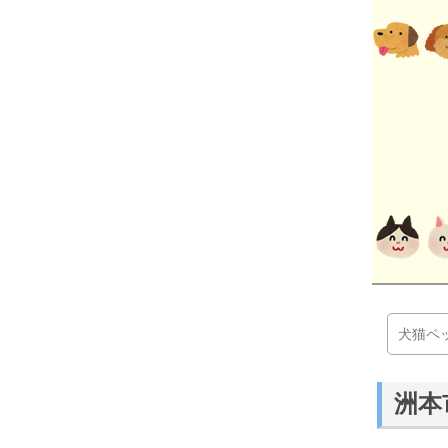
犬猫ペ
洲本