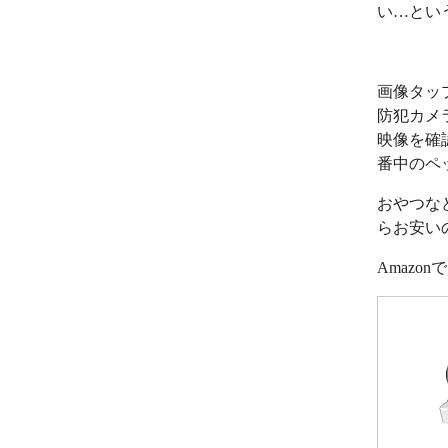
い…とい
画像タッ
防犯カメ
映像を確
番中のペ
おやつな
らお安い
Amazo