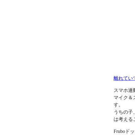
離れてい
スマホ連
マイク＆
す。
うちの子
は考える
Frub