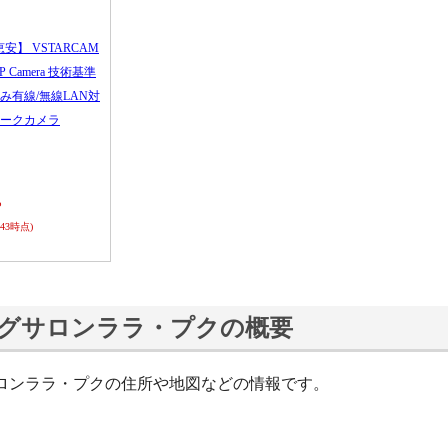
恵安】 VSTARCAM
 IP Camera 技術基準
み有線/無線LAN対
ークカメラ
ら
0:43時点)
グサロンララ・プクの概要
ロンララ・プクの住所や地図などの情報です。