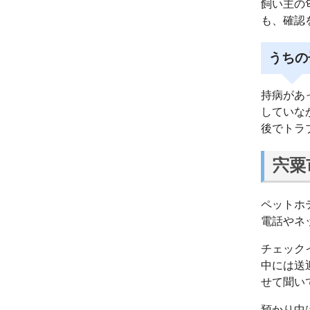
飼い主の
も、確認
うちの
持病があ
していな
後でトラ
宍粟
ペットホ
電話やネ
チェック
中には送
せて聞い
預かり中