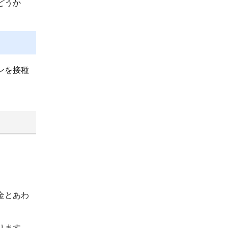
どうか
ンを接種
。
金とあわ
ります。