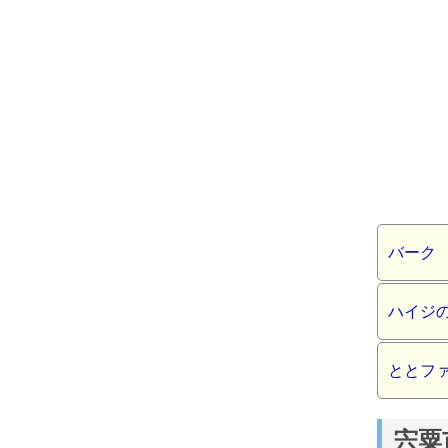
バーク
ハイジ
ととフ
宍粟