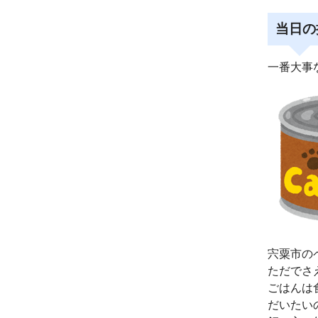
当日の
一番大事
宍粟市の
ただでさ
ごはんは
だいたい