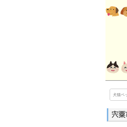
犬猫ペ
宍粟