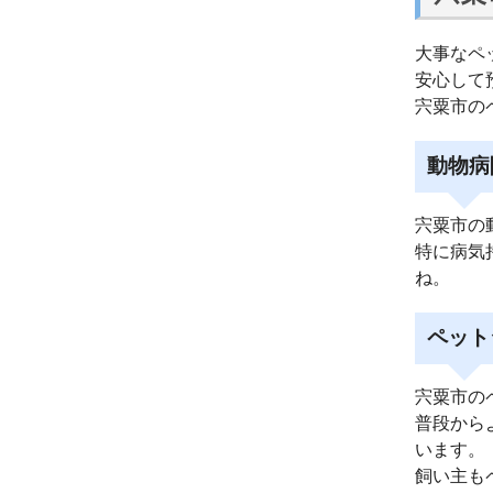
大事なペ
安心して
宍粟市の
動物病
宍粟市の
特に病気
ね。
ペット
宍粟市の
普段から
います。
飼い主も