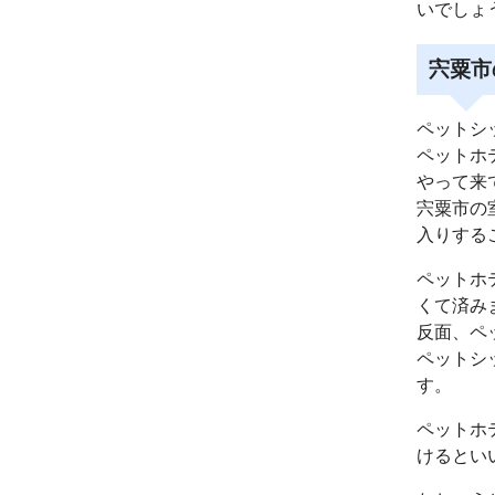
いでしょ
宍粟市
ペットシ
ペットホ
やって来
宍粟市の
入りする
ペットホ
くて済み
反面、ペ
ペットシ
す。
ペットホ
けるとい