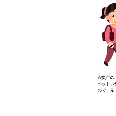
宍粟市の
ペットホ
ので、見