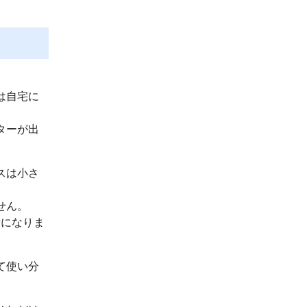
は自宅に
ターが出
スは小さ
せん。
話になりま
て使い分