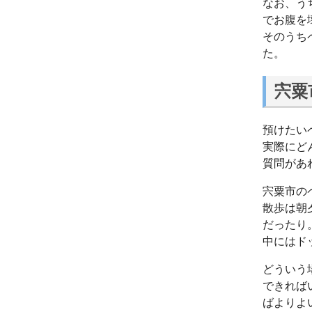
なお、う
でお腹を
そのうち
た。
宍粟
預けたい
実際にど
質問があ
宍粟市の
散歩は朝
だったり
中にはド
どういう
できれば
ばよりよ