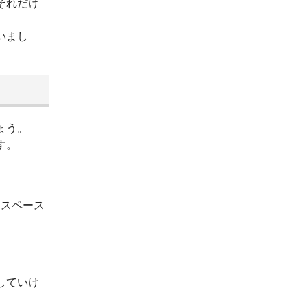
それだけ
いまし
ょう。
す。
ースペース
していけ