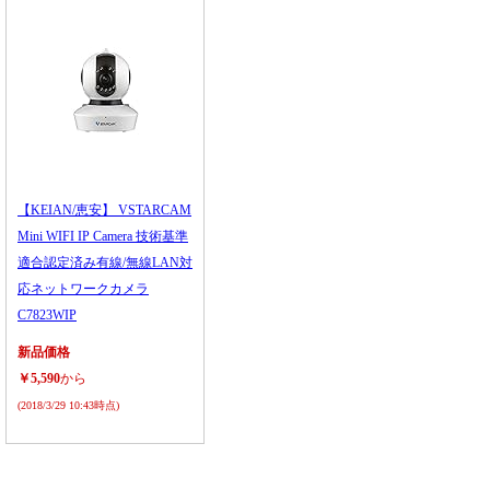
【KEIAN/恵安】 VSTARCAM
Mini WIFI IP Camera 技術基準
適合認定済み有線/無線LAN対
応ネットワークカメラ
C7823WIP
新品価格
￥5,590
から
(2018/3/29 10:43時点)