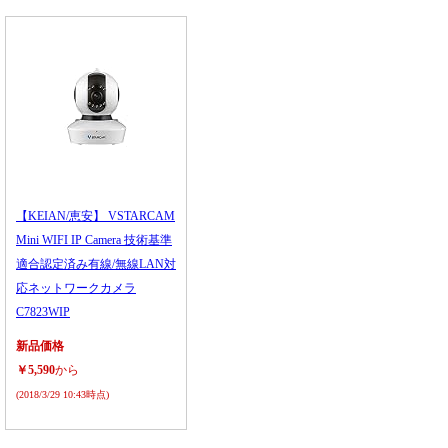
【KEIAN/恵安】 VSTARCAM
Mini WIFI IP Camera 技術基準
適合認定済み有線/無線LAN対
応ネットワークカメラ
C7823WIP
新品価格
￥5,590
から
(2018/3/29 10:43時点)