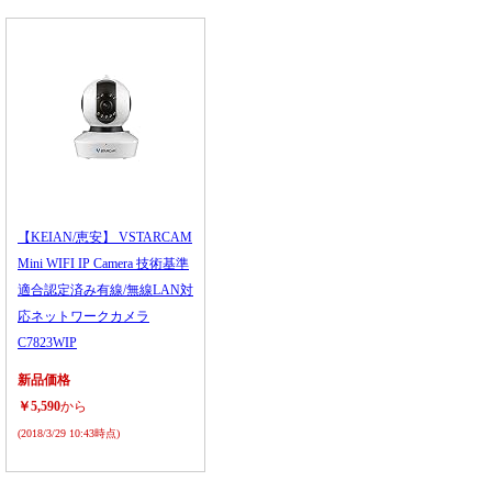
【KEIAN/恵安】 VSTARCAM
Mini WIFI IP Camera 技術基準
適合認定済み有線/無線LAN対
応ネットワークカメラ
C7823WIP
新品価格
￥5,590
から
(2018/3/29 10:43時点)