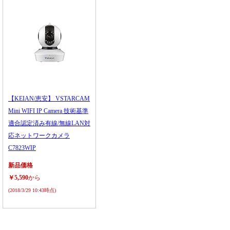
【KEIAN/恵安】 VSTARCAM
Mini WIFI IP Camera 技術基準
適合認定済み有線/無線LAN対
応ネットワークカメラ
C7823WIP
新品価格
￥5,590
から
(2018/3/29 10:43時点)