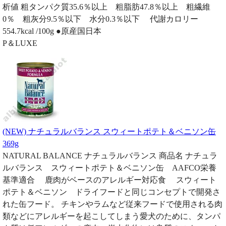
析値 粗タンパク質35.6％以上 粗脂肪47.8％以上 粗繊維
0％ 粗灰分9.5％以下 水分0.3％以下 代謝カロリー
554.7kcal /100g ●原産国日本
P＆LUXE
(NEW) ナチュラルバランス スウィートポテト＆ベニソン缶
369g
NATURAL BALANCE ナチュラルバランス 商品名 ナチュラ
ルバランス スウィートポテト＆ベニソン缶 AAFCO栄養
基準適合 鹿肉がベースのアレルギー対応食 スウィート
ポテト＆ベニソン ドライフードと同じコンセプトで開発さ
れた缶フード。 チキンやラムなど従来フードで使用される肉
類などにアレルギーを起こしてしまう愛犬のために、タンパ