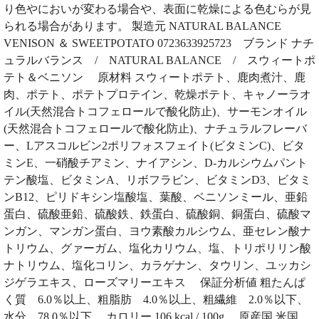
り色やにおいが変わる場合や、表面に乾燥による色むらが見
られる場合があります。 製造元 NATURAL BALANCE
VENISON ＆ SWEETPOTATO 0723633925723 ブランド ナチ
ュラルバランス / NATURAL BALANCE / スウィートポ
テト＆ベニソン 原材料 スウィートポテト、鹿肉煮汁、鹿
肉、ポテト、ポテトプロテイン、乾燥ポテト、キャノーラオ
イル(天然混合トコフェロールで酸化防止)、サーモンオイル
(天然混合トコフェロールで酸化防止)、ナチュラルフレーバ
ー、Lアスコルビン2ポリフォスフェイト(ビタミンC)、ビタ
ミンE、一硝酸チアミン、ナイアシン、D-カルシウムパント
テン酸塩、ビタミンA、リボフラビン、ビタミンD3、ビタミ
ンB12、ピリドキシン塩酸塩、葉酸、ベニソンミール、亜鉛
蛋白、硫酸亜鉛、硫酸鉄、鉄蛋白、硫酸銅、銅蛋白、硫酸マ
ンガン、マンガン蛋白、ヨウ素酸カルシウム、亜セレン酸ナ
トリウム、グァーガム、塩化カリウム、塩、トリポリリン酸
ナトリウム、塩化コリン、カラゲナン、タウリン、ユッカシ
ジゲラエキス、ローズマリーエキス 保証分析値 粗たんぱ
く質 6.0％以上、粗脂肪 4.0％以上、粗繊維 2.0％以下、
水分 78.0％以下 カロリー 106 kcal / 100g 原産国 米国