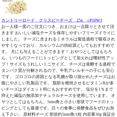
カントリーロード クリスピーチーズ 25g ○P10W3
お一人様一度のご注文につき、おまけは一点限りとさせて頂
きます おいしい減塩チーズを保存しやすいフリーズドライに
しました。 チーズに含まれるミネラルは製造過程で吸収され
やすくなっており、カルシウムの供給源としてもおすすめで
す。 犬にも与えることができます！ おやつとしてはもちろ
ん、いつものフードにトッピングとして加えれば嗜好性アッ
プ！サイズもうれしいミニサイズ。 チーズは発酵する過程で
タンパク質が分解されるので、牛乳アレルギーの子にも安心
です。 ゴロゴロの原因となる乳糖が取り除かれたチーズはお
腹にやさしい乳製品です。 脂肪を燃焼させるビタミンBが多
いチーズはダイエット時にもおすすめです。 塩分を1％まで
抑えた減塩の無添加ナチュラルチーズを使用しています。 オ
ヤツとしてはもちろん、5mm角と小さい形状でフードのトッ
ピングとしても最適です。日々の食事に発酵食品をぜひお加
え下さい。 原材料チーズ 形状約5mm角/1粒 内容量30g 保証分