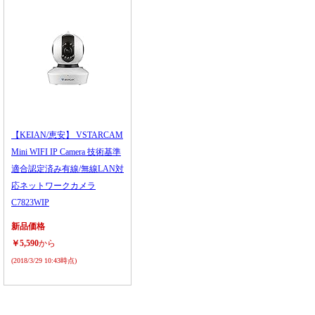
【KEIAN/恵安】 VSTARCAM
Mini WIFI IP Camera 技術基準
適合認定済み有線/無線LAN対
応ネットワークカメラ
C7823WIP
新品価格
￥5,590
から
(2018/3/29 10:43時点)