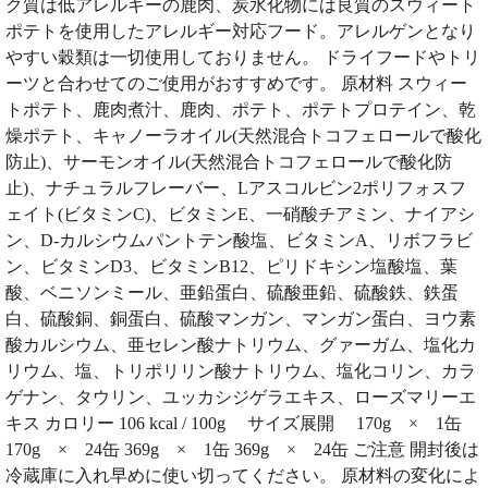
ク質は低アレルギーの鹿肉、炭水化物には良質のスウィート
ポテトを使用したアレルギー対応フード。アレルゲンとなり
やすい穀類は一切使用しておりません。 ドライフードやトリ
ーツと合わせてのご使用がおすすめです。 原材料 スウィー
トポテト、鹿肉煮汁、鹿肉、ポテト、ポテトプロテイン、乾
燥ポテト、キャノーラオイル(天然混合トコフェロールで酸化
防止)、サーモンオイル(天然混合トコフェロールで酸化防
止)、ナチュラルフレーバー、Lアスコルビン2ポリフォスフ
ェイト(ビタミンC)、ビタミンE、一硝酸チアミン、ナイアシ
ン、D-カルシウムパントテン酸塩、ビタミンA、リボフラビ
ン、ビタミンD3、ビタミンB12、ピリドキシン塩酸塩、葉
酸、ベニソンミール、亜鉛蛋白、硫酸亜鉛、硫酸鉄、鉄蛋
白、硫酸銅、銅蛋白、硫酸マンガン、マンガン蛋白、ヨウ素
酸カルシウム、亜セレン酸ナトリウム、グァーガム、塩化カ
リウム、塩、トリポリリン酸ナトリウム、塩化コリン、カラ
ゲナン、タウリン、ユッカシジゲラエキス、ローズマリーエ
キス カロリー 106 kcal / 100g サイズ展開 170g × 1缶
170g × 24缶 369g × 1缶 369g × 24缶 ご注意 開封後は
冷蔵庫に入れ早めに使い切ってください。 原材料の変化によ