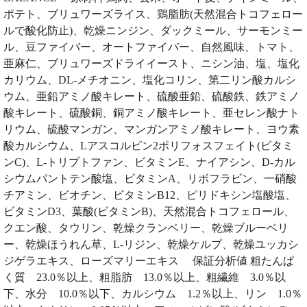
ポテト、ブリュワーズライス、鶏脂肪(天然混合トコフェロー
ルで酸化防止)、乾燥ニンジン、ダックミール、サーモンミー
ル、豆ファイバー、オートファイバー、自然風味、トマト、
亜麻仁、ブリュワーズドライイースト、ニシン油、塩、塩化
カリウム、DL-メチオニン、塩化コリン、第二リン酸カルシ
ウム、亜鉛アミノ酸キレート、硫酸亜鉛、硫酸鉄、鉄アミノ
酸キレート、硫酸銅、銅アミノ酸キレート、亜セレン酸ナト
リウム、硫酸マンガン、マンガンアミノ酸キレート、ヨウ素
酸カルシウム、Lアスコルビン2ポリフォスフェイト(ビタミ
ンC)、L-トリプトファン、ビタミンE、ナイアシン、D-カル
シウムパントテン酸塩、ビタミンA、リボフラビン、一硝酸
チアミン、ビオチン、ビタミンB12、ピリドキシン塩酸塩、
ビタミンD3、葉酸(ビタミンB)、天然混合トコフェロール、
クエン酸、タウリン、乾燥クランベリー、乾燥ブルーベリ
ー、乾燥ほうれん草、L-リジン、乾燥ケルプ、乾燥ユッカシ
ジゲラエキス、ローズマリーエキス 保証分析値 粗たんぱ
く質 23.0％以上、粗脂肪 13.0％以上、粗繊維 3.0％以
下、水分 10.0％以下、カルシウム 1.2％以上、リン 1.0％