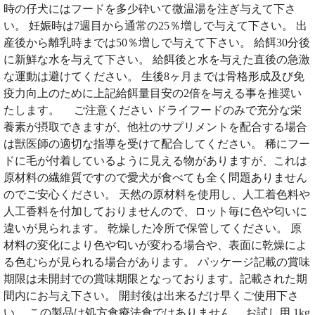
時の仔犬にはフードを多少砕いて微温湯を注ぎ与えて下さ
い。 妊娠時は7週目から通常の25％増しで与えて下さい。 出
産後から離乳時までは50％増しで与えて下さい。 給餌30分後
に新鮮な水を与えて下さい。 給餌後と水を与えた直後の急激
な運動は避けてください。 生後8ヶ月までは骨格形成及び免
疫力向上のために上記給餌量目安の2倍を与える事を推奨い
たします。 ご注意ください ドライフードのみで充分な栄
養素が摂取できますが、他社のサプリメントを配合する場合
は獣医師の適切な指導を受けて配合してください。 稀にフー
ドに毛が付着しているように見える物がありますが、これは
原材料の繊維質ですので愛犬が食べても全く問題ありません
のでご安心ください。 天然の原材料を使用し、人工着色料や
人工香料を付加しておりませんので、ロット毎に色や匂いに
違いが見られます。 乾燥した冷所で保管してください。 原
材料の変化により色や匂いが変わる場合や、表面に乾燥によ
る色むらが見られる場合があります。 パッケージ記載の賞味
期限は未開封での賞味期限となっております。記載された期
間内にお与え下さい。 開封後は出来るだけ早くご使用下さ
い。 この製品は処方食療法食ではありません。 お試し用 1kg