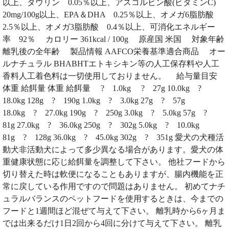
以上、タウリン 0.05％以上、アスコルビン酸(ビタミンC)
20mg/100g以上、EPA＆DHA 0.25％以上、オメガ6脂肪酸
2.5％以上、オメガ3脂肪酸 0.4％以上、可消化エネルギー
率 92％ カロリー 361kcal / 100g 原産国 米国 対象年齢
離乳後の全年齢 製品情報 AAFCO栄養基準適合商品 オー
ルナチュラル BHABHTエトキシキン等の人工保存料や人工
香料人工着色料は一切使用しておりません。 給与量目安
体重 給餌量 体重 給餌量 ? 1.0kg ? 27g 10.0kg ?
18.0kg 128g ? 190g 1.0kg ? 3.0kg 27g ? 57g
18.0kg ? 27.0kg 190g ? 250g 3.0kg ? 5.0kg 57g ?
81g 27.0kg ? 36.0kg 250g ? 302g 5.0kg ? 10.0kg
81g ? 128g 36.0kg ? 45.0kg 302g ? 351g 愛犬の犬種活
動犬非活動犬によって多少異なる場合があります。愛犬の体
重健康状態に応じ給餌量を調整して下さい。 他社フードから
切り替えた時は軟便になることもありますが、腸内機能を正
常に戻している作用ですので問題はありません。 初めてナチ
ュラルバランスのペットフードを使用するときは、今までの
フードと1週間ほど混ぜて与えて下さい。 離乳時から6ヶ月ま
では出来るだけ1日2回から4回に分けて与えて下さい。 離乳