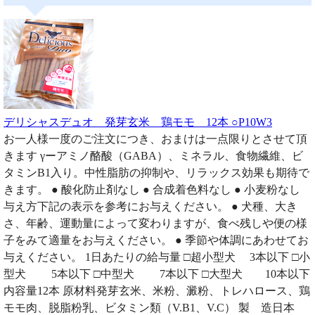
デリシャスデュオ 発芽玄米 鶏モモ 12本 ○P10W3
お一人様一度のご注文につき、おまけは一点限りとさせて頂
きます γーアミノ酪酸（GABA）、ミネラル、食物繊維、ビ
タミンB1入り。中性脂肪の抑制や、リラックス効果も期待で
きます。 ● 酸化防止剤なし ● 合成着色料なし ● 小麦粉なし
与え方下記の表示を参考にお与えください。 ● 犬種、大き
さ、年齢、運動量によって変わりますが、食べ残しや便の様
子をみて適量をお与えください。 ● 季節や体調にあわせてお
与えください。 1日あたりの給与量 □超小型犬 3本以下 □小
型犬 5本以下 □中型犬 7本以下 □大型犬 10本以下
内容量12本 原材料発芽玄米、米粉、澱粉、トレハロース、鶏
モモ肉、脱脂粉乳、ビタミン類（V.B1、V.C） 製 造日本