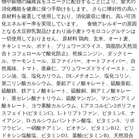
物や穀物の繊維質をユニークに配合することにより、愛犬の
消化機能を健康に保つ手助けをします。 さらに嗜好性の高い
原材料を厳選して使用しており、消化吸収に優れ、高い可消
化エネルギー率を実現しています。 食物アレルギーの原因
となる大豆卵乳製品ひまわり油小麦トウモロコシグルテンは
一切使用しておりません。 原材料 鶏肉、玄米、オート麦、
チキンミール、ポテト、ブリュワーズライス、鶏脂肪(天然混
合トコフェロールで酸化防止)、乾燥ニンジン、ダックミー
ル、サーモンミール、豆ファイバー、オートファイバー、自
然風味、トマト、亜麻仁、ブリュワーズドライイースト、ニ
シン油、塩、塩化カリウム、DL-メチオニン、塩化コリン、
第二リン酸カルシウム、亜鉛アミノ酸キレート、硫酸亜鉛、
硫酸鉄、鉄アミノ酸キレート、硫酸銅、銅アミノ酸キレー
ト、亜セレン酸ナトリウム、硫酸マンガン、マンガンアミノ
酸キレート、ヨウ素酸カルシウム、Lアスコルビン2ポリフォ
スフェイト(ビタミンC)、L-トリプトファン、ビタミンE、ナ
イアシン、D-カルシウムパントテン酸塩、ビタミンA、リボ
フラビン、一硝酸チアミン、ビオチン、ビタミンB12、ピリ
ドキシン塩酸塩、ビタミンD3、葉酸(ビタミンB)、天然混合