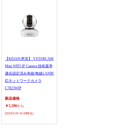
【KEIAN/恵安】 VSTARCAM
Mini WIFI IP Camera 技術基準
適合認定済み有線/無線LAN対
応ネットワークカメラ
C7823WIP
新品価格
￥5,590
から
(2018/3/29 10:43時点)