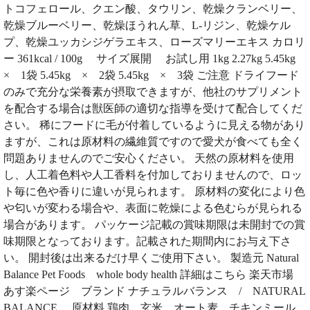
トコフェロール、クエン酸、タウリン、乾燥クランベリー、
乾燥ブルーベリー、乾燥ほうれん草、L-リジン、乾燥ケル
プ、乾燥ユッカシジゲラエキス、ローズマリーエキス カロリ
ー 361kcal / 100g サイズ展開 お試し用 1kg 2.27kg 5.45kg
× 1袋 5.45kg × 2袋 5.45kg × 3袋 ご注意 ドライフード
のみで充分な栄養素が摂取できますが、他社のサプリメント
を配合する場合は獣医師の適切な指導を受けて配合してくだ
さい。 稀にフードに毛が付着しているように見える物があり
ますが、これは原材料の繊維質ですので愛犬が食べても全く
問題ありませんのでご安心ください。 天然の原材料を使用
し、人工着色料や人工香料を付加しておりませんので、ロッ
ト毎に色や香りに違いが見られます。 原材料の変化により色
や匂いが変わる場合や、表面に乾燥による色むらが見られる
場合があります。 パッケージ記載の賞味期限は未開封での賞
味期限となっております。記載された期間内にお与え下さ
い。 開封後は出来るだけ早くご使用下さい。 製造元 Natural
Balance Pet Foods whole body health 詳細はこちら 楽天市場
あす楽ページ ブランド ナチュラルバランス / NATURAL
BALANCE 原材料 鶏肉、玄米、オート麦、チキンミール、