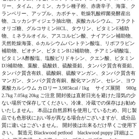
リー、タイム、クミン、カラシ種子粉、赤唐辛子、海藻、ク
ランベリー、アップル、カボチャ、乾燥乳酸桿菌発酵産出
物、ユッカシディジェラ抽出物、炭酸カルシウム、フラクト
オリゴ糖、グルコサミンHCL、タウリン、ビタミンE補助
物、ミネラルオイル、アスコルビン酸、ナイアシン補助物、
天然乾燥海藻、d-カルシウムパントテン酸塩、リボフラビン
補助物、ビオチン、ビタミンB12補助物、チアミン硝酸塩、
ビタミンA酢酸塩、塩酸ピリドキシン、クエン酸、ビタミン
D3補助物、葉酸、硫酸鉄、硫酸亜鉛、タンパク質含有亜鉛、
タンパク質含有鉄、硫酸銅、硫酸マンガン、タンパク質含有
マンガン、タンパク質含有銅、酸化マンガン、セレン、ヨウ
素酸カルシウム カロリー 3,985kcal / 1kg サイズ展開 980g
2.7kg 7.05kg 20kg ご注意 開封後は直射日光を避けた湿気の少
ない場所で保存してください。冷凍、冷蔵での保存はお勧め
いたしません。 本品は自然原料を使用しているため、同じ製
品でも色形状におい等が異なる場合がございますが、成分品
質に違いはございません。 開封後は出来るだけ早くご使用下
さい。 製造元 Blackwood petfood blackwood puppy 詳細はこ