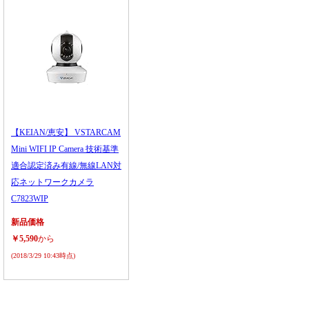
【KEIAN/恵安】 VSTARCAM
Mini WIFI IP Camera 技術基準
適合認定済み有線/無線LAN対
応ネットワークカメラ
C7823WIP
新品価格
￥5,590
から
(2018/3/29 10:43時点)