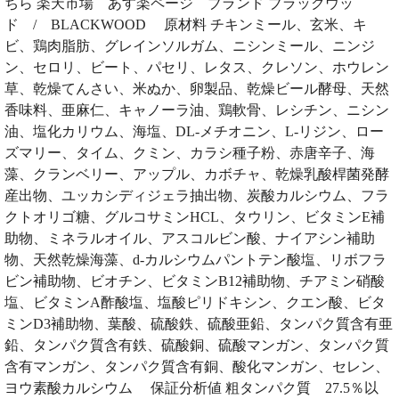
ちら 楽天市場 あす楽ページ ブランド ブラックウッ
ド / BLACKWOOD 原材料 チキンミール、玄米、キ
ビ、鶏肉脂肪、グレインソルガム、ニシンミール、ニンジ
ン、セロリ、ビート、パセリ、レタス、クレソン、ホウレン
草、乾燥てんさい、米ぬか、卵製品、乾燥ビール酵母、天然
香味料、亜麻仁、キャノーラ油、鶏軟骨、レシチン、ニシン
油、塩化カリウム、海塩、DL-メチオニン、L-リジン、ロー
ズマリー、タイム、クミン、カラシ種子粉、赤唐辛子、海
藻、クランベリー、アップル、カボチャ、乾燥乳酸桿菌発酵
産出物、ユッカシディジェラ抽出物、炭酸カルシウム、フラ
クトオリゴ糖、グルコサミンHCL、タウリン、ビタミンE補
助物、ミネラルオイル、アスコルビン酸、ナイアシン補助
物、天然乾燥海藻、d-カルシウムパントテン酸塩、リボフラ
ビン補助物、ビオチン、ビタミンB12補助物、チアミン硝酸
塩、ビタミンA酢酸塩、塩酸ピリドキシン、クエン酸、ビタ
ミンD3補助物、葉酸、硫酸鉄、硫酸亜鉛、タンパク質含有亜
鉛、タンパク質含有鉄、硫酸銅、硫酸マンガン、タンパク質
含有マンガン、タンパク質含有銅、酸化マンガン、セレン、
ヨウ素酸カルシウム 保証分析値 粗タンパク質 27.5％以