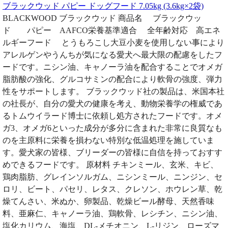
ブラックウッド パピー ドッグフード 7.05kg (3.6kg×2袋)
BLACKWOOD ブラックウッド 商品名 ブラックウッ
ド パピー AAFCO栄養基準適合 全年齢対応 高エネ
ルギーフード とうもろこし大豆小麦を使用しない事により
アレルゲンやうんちが気になる愛犬へ最大限の配慮をしたフ
ードです。ニシン油、キャノーラ油を配合することでオメガ
脂肪酸の強化、グルコサミンの配合により軟骨の強度、弾力
性をサポートします。 ブラックウッド社の製品は、米国本社
の社長が、自分の愛犬の健康を考え、動物栄養学の権威であ
るトムウイラード博士に依頼し処方されたフードです。オメ
ガ3、オメガ6といった成分が多分に含まれた非常に良質なも
のを主原料に栄養を損わない特別な低温処理を施していま
す。愛犬家の皆様、ブリーダーの皆様に自信を持っておすす
めできるフードです。 原材料 チキンミール、玄米、キビ、
鶏肉脂肪、グレインソルガム、ニシンミール、ニンジン、セ
ロリ、ビート、パセリ、レタス、クレソン、ホウレン草、乾
燥てんさい、米ぬか、卵製品、乾燥ビール酵母、天然香味
料、亜麻仁、キャノーラ油、鶏軟骨、レシチン、ニシン油、
塩化カリウム、海塩、DL-メチオニン、L-リジン、ローズマ