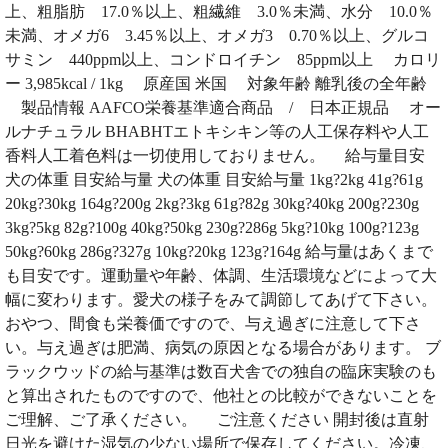
上、粗脂肪 17.0％以上、粗繊維 3.0％未満、水分 10.0％
未満、オメガ6 3.45％以上、オメガ3 0.70％以上、グルコ
サミン 440ppm以上、コンドロイチン 85ppm以上 カロリ
ー 3,985kcal / 1kg 原産国 米国 対象年齢 離乳後の全年齢
製品情報 AAFCO栄養基準適合商品 / 日本正規品 オー
ルナチュラル BHABHTエトキシキン等の人工保存料や人工
香料人工着色料は一切使用しておりません。 給与量目安
犬の体重 目安給与量 犬の体重 目安給与量 1kg?2kg 41g?61g
20kg?30kg 164g?200g 2kg?3kg 61g?82g 30kg?40kg 200g?230g
3kg?5kg 82g?100g 40kg?50kg 230g?286g 5kg?10kg 100g?123g
50kg?60kg 286g?327g 10kg?20kg 123g?164g 給与量はあくまで
も目安です。運動量や年齢、体調、生活環境などによって大
幅に変わります。愛犬の様子をみて調節してあげて下さい。
おやつ、間食も栄養価ですので、与え過ぎに注意して下さ
い。与え過ぎは肥満、病気の原因となる場合があります。 ブ
ラックウッドの給与基準は数百犬舎での独自の臨床実験のも
と算出されたものですので、他社との比較ができないことを
ご理解、ご了承ください。 ご注意ください 開封後は直射
日光を避けた湿気の少ない場所で保存してください。冷凍、