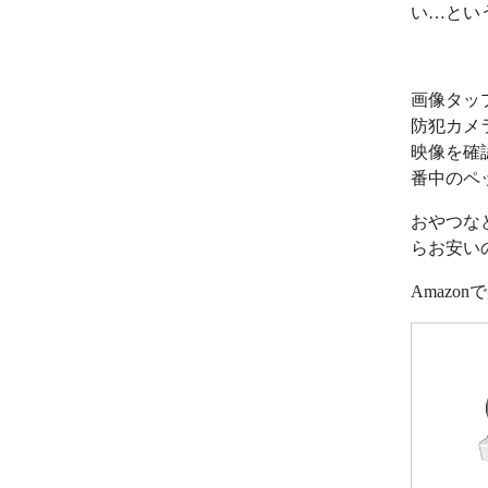
い…とい
画像タッ
防犯カメ
映像を確
番中のペ
おやつな
らお安い
Amazo