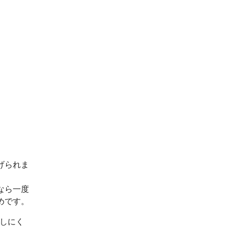
げられま
なら一度
めです。
出しにく