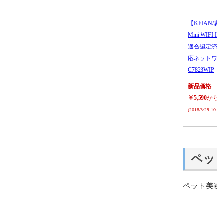
【KEIAN/
Mini WIFI
適合認定済
応ネットワ
C7823WIP
新品価格
￥5,590
か
(2018/3/29 1
ペッ
ペット美