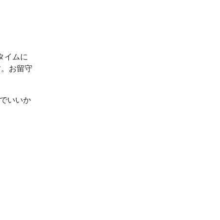
タイムに
す。お留守
ルでいいか