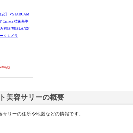
恵安】 VSTARCAM
 IP Camera 技術基準
み有線/無線LAN対
ークカメラ
ら
0:43時点)
ト美容サリーの概要
容サリーの住所や地図などの情報です。