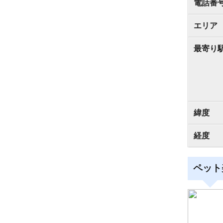
電話番
エリア
最寄り
緯度
経度
ペット