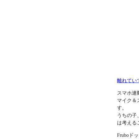
離れてい
スマホ連
マイク＆
す。
うちの子
は考える
Frub