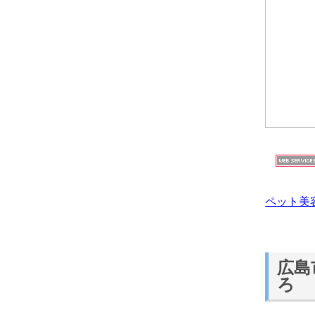
ペット美
広島
ろ