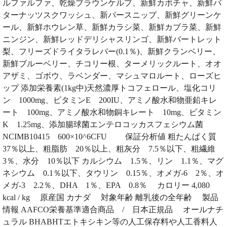
ルファルファ、乾燥ブラウンケルプ、新鮮カボチャ、新鮮バ
ターナッツスクワッシュ、新パースニップ、新鮮グリーンケ
ール、新鮮ホウレン草、新鮮カラシ菜、新鮮カブラ菜、新鮮
ニンジン、新鮮レッドデリシャスリンゴ、新鮮バートレット
梨、フリーズドライタラレバー(0.1％)、新鮮クランベリー、
新鮮ブルーベリー、チコリー根、ターメリックルート、オオ
アザミ、ゴボウ、ラベンダー、マシュマロルート、ローズヒ
ップ 添加栄養素(1kg中)天然濃厚トコフェロール、塩化コリ
ン 1000mg、ビタミンE 200IU、アミノ酸水和物亜鉛キレ
ート 100mg、アミノ酸水和物銅キレート 10mg、ビタミン
K 1.25mg、添加腸球菌エンテロコッカスフェシウム菌
NCIMB10415 600×10^6CFU 保証分析値 粗たんぱく質
37％以上、粗脂肪 20％以上、粗灰分 7.5％以下、粗繊維
3％、水分 10％以下 カルシウム 1.5％、リン 1.1％、マグ
ネシウム 0.1％以下、タウリン 0.15％、オメガ-6 2％、オ
メガ-3 2.2％、DHA 1％、EPA 0.8％ カロリー 4,080
kcal / kg 原産国 カナダ 対象年齢 離乳後の全年齢 製品
情報 AAFCO栄養基準適合商品 / 日本正規品 オールナチ
ュラル BHABHTエトキシキン等の人工保存料や人工香料人