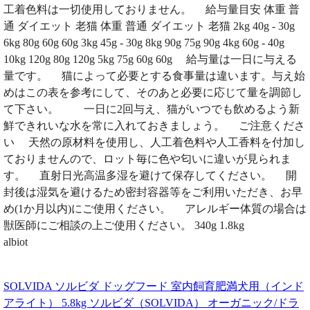
工着色料は一切使用しておりません。 給与量目安 体重 普
通 ダイエット 老猫 体重 普通 ダイエット 老猫 2kg 40g - 30g
6kg 80g 60g 60g 3kg 45g - 30g 8kg 90g 75g 90g 4kg 60g - 40g
10kg 120g 80g 120g 5kg 75g 60g 60g 給与量は一日に与える
量です。 猫によって必要とする食事量は違います。与え始
めはこの表を参考にして、そのあと必要に応じて量を調節し
て下さい。 一日に2回与え、猫がいつでも飲めるよう新
鮮できれいな水を常に入れておきましょう。 ご注意くださ
い 天然の原材料を使用し、人工着色料や人工香料を付加し
ておりませんので、ロット毎に色や匂いに違いが見られま
す。 直射日光高温多湿を避けて保存してください。 開
封後は湿気を避けるため密封容器等をご利用いただき、お早
め(1か月以内)にご使用ください。 アレルギー体質の場合は
獣医師にご相談の上ご使用ください。 340g 1.8kg
albiot
SOLVIDA ソルビダ ドッグフード 室内飼育肥満犬用（インド
アライト） 5.8kg ソルビダ（SOLVIDA） オーガニック/ドラ