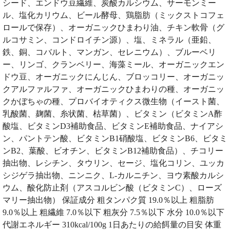
シード、エンドウ豆繊維、炭酸カルシウム、サーモンミー
ル、塩化カリウム、ビール酵母、鶏脂肪（ミックストコフェ
ロールで保存）、オーガニックひまわり油、チキン軟骨（グ
ルコサミン、コンドロイチン源）、塩、ミネラル（亜鉛、
鉄、銅、コバルト、マンガン、セレニウム）、ブルーベリ
ー、リンゴ、クランベリー、海藻ミール、オーガニックエン
ドウ豆、オーガニックにんじん、ブロッコリー、オーガニッ
クアルファルファ、オーガニックひまわりの種、オーガニッ
クかぼちゃの種、プロバイオティクス微生物（イースト菌、
乳酸菌、麹菌、糸状菌、枯草菌）、ビタミン（ビタミンA酢
酸塩、ビタミンD3補助食品、ビタミンE補助食品、ナイアシ
ン、パントテン酸、ビタミンB1硝酸塩、ビタミンB6、ビタミ
ンB2、葉酸、ビオチン、ビタミンB12補助食品）、チコリー
抽出物、レシチン、タウリン、セージ、塩化コリン、ユッカ
シジゲラ抽出物、ニンニク、L-カルニチン、ヨウ素酸カルシ
ウム、酸化防止剤（アスコルビン酸（ビタミンC）、ローズ
マリー抽出物） 保証成分 粗タンパク質 19.0％以上 粗脂肪
9.0％以上 粗繊維 7.0％以下 粗灰分 7.5％以下 水分 10.0％以下
代謝エネルギー 310kcal/100g 1日あたりの給餌量の目安 体重