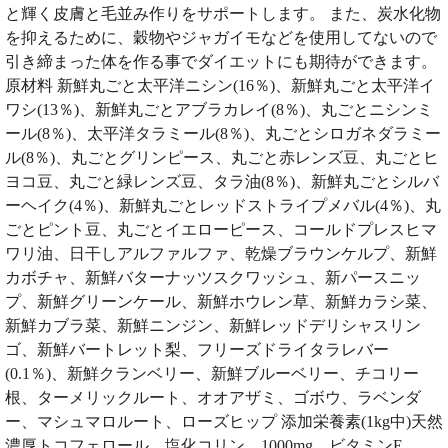
と輝く皮膚と毛並み作りをサポートします。 また、炭水化物
を抑えるために、穀物やジャガイモなどを使用してないので
引き締まった体を作る事でダイエットにも期待ができます。
原材料 新鮮丸ごと太平洋ニシン(16％)、新鮮丸ごと太平洋イ
ワシ(13％)、新鮮丸ごとアブラカレイ(8％)、丸ごとニシンミ
ール(8％)、太平洋タラミール(8％)、丸ごとシロガネダラミー
ル(8％)、丸ごとグリンピース、丸ごと赤レンズ豆、丸ごとヒ
ヨコ豆、丸ごと緑レンズ豆、タラ油(8％)、新鮮丸ごとシルバ
ーヘイク(4％)、新鮮丸ごとレッドストライプメバル(4％)、丸
ごとピント豆、丸ごとイエローピース、コールドプレスヒマ
ワリ油、日干しアルファルファ、乾燥ブラウンケルプ、新鮮
カボチャ、新鮮バターナッツスクワッシュ、新パースニッ
プ、新鮮グリーンケール、新鮮ホウレン草、新鮮カラシ菜、
新鮮カブラ菜、新鮮ニンジン、新鮮レッドデリシャスリン
ゴ、新鮮バートレット梨、フリーズドライタラレバー
(0.1％)、新鮮クランベリー、新鮮ブルーベリー、チコリー
根、ターメリックルート、オオアザミ、ゴボウ、ラベンダ
ー、マシュマロルート、ローズヒップ 添加栄養素(1kg中)天然
濃厚トコフェロール、塩化コリン 1000mg、ビタミンE