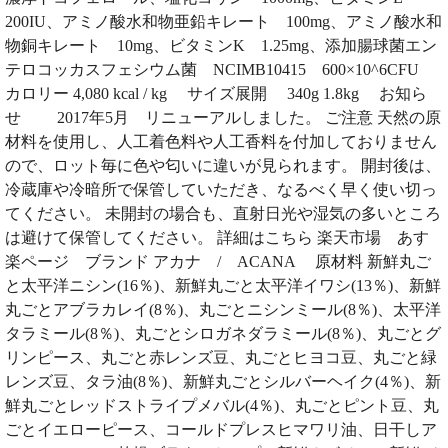
200IU、アミノ酸水和物亜鉛キレート 100mg、アミノ酸水和
物銅キレート 10mg、ビタミンK 1.25mg、添加腸球菌エン
テロコッカスフェシウム菌 NCIMB10415 600×10^6CFU
カロリー 4,080 kcal / kg サイズ展開 340g 1.8kg お知ら
せ 2017年5月 リニューアルしました。 ご注意 天然の原
材料を使用し、人工着色料や人工香料を付加しておりません
ので、ロット毎に色や匂いに違いが見られます。 開封後は、
冷蔵庫や冷暗所で保管していただき、なるべく早く使い切っ
てください。 未開封の場合も、直射日光や湿気の多いところ
は避けて保管してください。 詳細はこちら 楽天市場 あす
楽ページ ブランド アカナ / ACANA 原材料 新鮮丸ご
と太平洋ニシン(16％)、新鮮丸ごと太平洋イワシ(13％)、新鮮
丸ごとアブラカレイ(8％)、丸ごとニシンミール(8％)、太平洋
タラミール(8％)、丸ごとシロガネダラミール(8％)、丸ごとグ
リンピース、丸ごと赤レンズ豆、丸ごとヒヨコ豆、丸ごと緑
レンズ豆、タラ油(8％)、新鮮丸ごとシルバーヘイク(4％)、新
鮮丸ごとレッドストライプメバル(4％)、丸ごとピント豆、丸
ごとイエローピース、コールドプレスヒマワリ油、日干しア