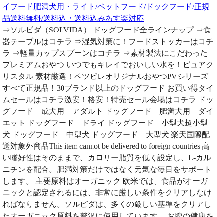
イフード肥満犬用・ライト/ペットフード/ドックフード/正規
品送料無料/送料込・送料込みあす楽対応
⇒ソルビダ（SOLVIDA） ドッグフード全ラインナップ ⇒食
器テーブルはコチラ ⇒湿気対策に！フードストッカーはコチ
ラ ⇒軽量カップスプーンはコチラ ⇒素材製法にこだわった
プレミアムおやつ いつでもキレイでおいしい水を！ピュアク
リスタル 素材厳選！ペツビレオリジナルおやつPVシリーズ
すべて正規品！30ブランド以上のドッグフード お買い得タイ
ムセールはコチラ激安！格安！特売セール会場はコチラ ドッ
グフード 成犬用 アダルト ドッグフード 肥満犬用 ダイ
エット ドッグフード ドライ ドッグフード 小型犬超小型
犬 ドッグフード 中型犬 ドッグフード 大型犬 楽天国際配
送対象外商品This item cannot be delivered to foreign countries.高
い嗜好性はそのままで、カロリー脂質を低く設定し、L-カル
ニチンを配合。肥満対策だけではなく元気な毎日をサポート
します。 主要原料はオーガニック 欧米では、食品がオーガ
ニックと認定されるには、非常に厳しい条件をクリアしなけ
ればなりません。ソルビダは、多くの厳しい基準をクリアし
たオーガニック原料を贅沢に使用しています。 お腹の健康を