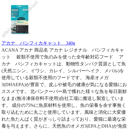
アカナ パシフィカキャット 340g
ACANA アカナ 商品名 アカナ レジオナル パシフィカキャ
ット 穀類不使用で魚のみを使った全年齢対応フード ア
カナ パシフィカキャットは、動物性タンパク質源として魚
(天然ニシン、イワシ、カレイ、シルバーヘイク、メバル)を
使用している穀類不使用のフードです。 海産オメガ
3(DHAEPA)が豊富で、皮ふや被毛の健康が気になる愛猫にお
ススメです。 北バンクーバー島で獲れた様々な魚を毎日新鮮
なまま(無冷凍保存料不使用)自社工場に搬送し製造していま
す。 成分の75%に魚原材料を使用し、魚の栄養を余す事無く
取り込むために丸ごと使用しています。風味と消化に大変優
れた魚たんぱく質がぎっしり詰まっており、愛猫に最適な栄
養を与えます。さらに、天然魚のオメガ3(EPAとDHA)が免疫