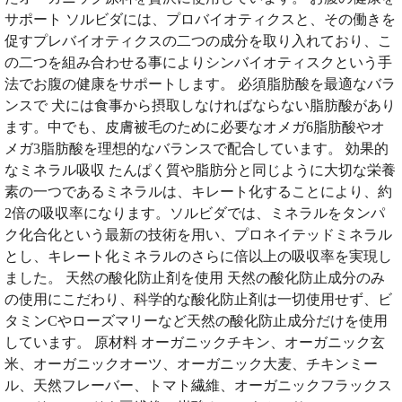
サポート ソルビダには、プロバイオティクスと、その働きを
促すプレバイオティクスの二つの成分を取り入れており、こ
の二つを組み合わせる事によりシンバイオティスクという手
法でお腹の健康をサポートします。 必須脂肪酸を最適なバラ
ンスで 犬には食事から摂取しなければならない脂肪酸があり
ます。中でも、皮膚被毛のために必要なオメガ6脂肪酸やオ
メガ3脂肪酸を理想的なバランスで配合しています。 効果的
なミネラル吸収 たんぱく質や脂肪分と同じように大切な栄養
素の一つであるミネラルは、キレート化することにより、約
2倍の吸収率になります。ソルビダでは、ミネラルをタンパ
ク化合化という最新の技術を用い、プロネイテッドミネラル
とし、キレート化ミネラルのさらに倍以上の吸収率を実現し
ました。 天然の酸化防止剤を使用 天然の酸化防止成分のみ
の使用にこだわり、科学的な酸化防止剤は一切使用せず、ビ
タミンCやローズマリーなど天然の酸化防止成分だけを使用
しています。 原材料 オーガニックチキン、オーガニック玄
米、オーガニックオーツ、オーガニック大麦、チキンミー
ル、天然フレーバー、トマト繊維、オーガニックフラックス