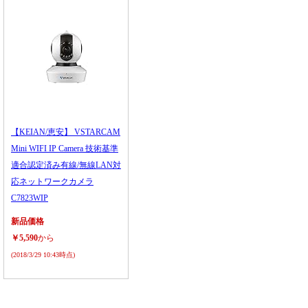
【KEIAN/恵安】 VSTARCAM
Mini WIFI IP Camera 技術基準
適合認定済み有線/無線LAN対
応ネットワークカメラ
C7823WIP
新品価格
￥5,590
から
(2018/3/29 10:43時点)