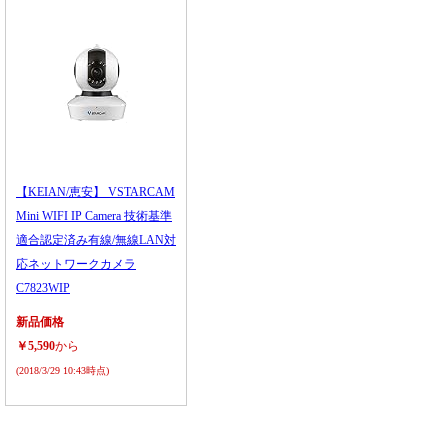
【KEIAN/恵安】 VSTARCAM
Mini WIFI IP Camera 技術基準
適合認定済み有線/無線LAN対
応ネットワークカメラ
C7823WIP
新品価格
￥5,590
から
(2018/3/29 10:43時点)