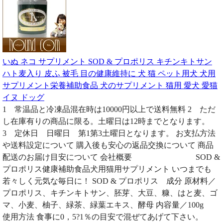
いぬ ネコ サプリメント SOD & プロポリス キチンキトサン
ハト麦入り 皮ふ 被毛 目の健康維持に 犬 猫 ペット用犬 犬用
サプリメント栄養補助食品 犬のサプリメント 猫用 愛犬 愛猫
イヌ ドッグ
1 常温品と冷凍品混在時は10000円以上で送料無料 2 ただ
し在庫有りの商品に限る。土曜日は12時までとなります。
3 定休日 日曜日 第1第3土曜日となります。 お支払方法
や送料設定について 購入後も安心の返品交換について 商品
配送のお届け目安について 会社概要 SOD &
プロポリス健康補助食品犬用猫用サプリメント いつまでも
若々しく元気な毎日に！ SOD & プロポリス 成分 原材料／
プロポリス、キチンキトサン、胚芽、大豆、糠、はと麦、ゴ
マ、小麦、柚子、緑茶、緑葉エキス、酵母 内容量／100g
使用方法 食事に0，5?1％の目安で混ぜてあげて下さい。