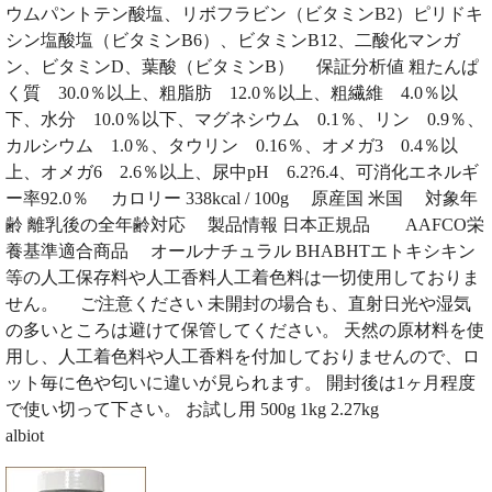
ウムパントテン酸塩、リボフラビン（ビタミンB2）ピリドキ
シン塩酸塩（ビタミンB6）、ビタミンB12、二酸化マンガ
ン、ビタミンD、葉酸（ビタミンB） 保証分析値 粗たんぱ
く質 30.0％以上、粗脂肪 12.0％以上、粗繊維 4.0％以
下、水分 10.0％以下、マグネシウム 0.1％、リン 0.9％、
カルシウム 1.0％、タウリン 0.16％、オメガ3 0.4％以
上、オメガ6 2.6％以上、尿中pH 6.2?6.4、可消化エネルギ
ー率92.0％ カロリー 338kcal / 100g 原産国 米国 対象年
齢 離乳後の全年齢対応 製品情報 日本正規品 AAFCO栄
養基準適合商品 オールナチュラル BHABHTエトキシキン
等の人工保存料や人工香料人工着色料は一切使用しておりま
せん。 ご注意ください 未開封の場合も、直射日光や湿気
の多いところは避けて保管してください。 天然の原材料を使
用し、人工着色料や人工香料を付加しておりませんので、ロ
ット毎に色や匂いに違いが見られます。 開封後は1ヶ月程度
で使い切って下さい。 お試し用 500g 1kg 2.27kg
albiot