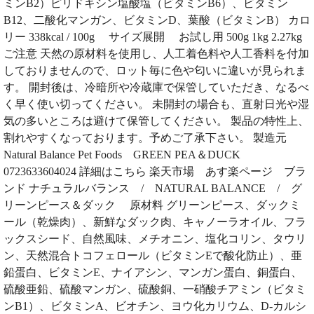
ミンB2）ピリドキシン塩酸塩（ビタミンB6）、ビタミン
B12、二酸化マンガン、ビタミンD、葉酸（ビタミンB） カロ
リー 338kcal / 100g サイズ展開 お試し用 500g 1kg 2.27kg
ご注意 天然の原材料を使用し、人工着色料や人工香料を付加
しておりませんので、ロット毎に色や匂いに違いが見られま
す。 開封後は、冷暗所や冷蔵庫で保管していただき、なるべ
く早く使い切ってください。 未開封の場合も、直射日光や湿
気の多いところは避けて保管してください。 製品の特性上、
割れやすくなっております。予めご了承下さい。 製造元
Natural Balance Pet Foods GREEN PEA＆DUCK
0723633604024 詳細はこちら 楽天市場 あす楽ページ ブラ
ンド ナチュラルバランス / NATURAL BALANCE / グ
リーンピース＆ダック 原材料 グリーンピース、ダックミ
ール（乾燥肉）、新鮮なダック肉、キャノーラオイル、フラ
ックスシード、自然風味、メチオニン、塩化コリン、タウリ
ン、天然混合トコフェロール（ビタミンEで酸化防止）、亜
鉛蛋白、ビタミンE、ナイアシン、マンガン蛋白、銅蛋白、
硫酸亜鉛、硫酸マンガン、硫酸銅、一硝酸チアミン（ビタミ
ンB1）、ビタミンA、ビオチン、ヨウ化カリウム、D-カルシ