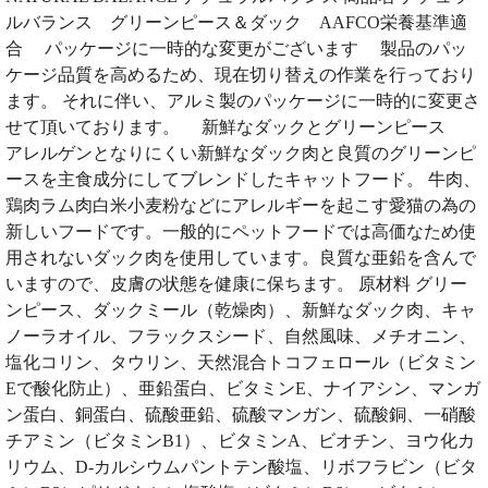
ルバランス グリーンピース＆ダック AAFCO栄養基準適
合 パッケージに一時的な変更がございます 製品のパッ
ケージ品質を高めるため、現在切り替えの作業を行っており
ます。 それに伴い、アルミ製のパッケージに一時的に変更さ
せて頂いております。 新鮮なダックとグリーンピース
アレルゲンとなりにくい新鮮なダック肉と良質のグリーンピ
ースを主食成分にしてブレンドしたキャットフード。 牛肉、
鶏肉ラム肉白米小麦粉などにアレルギーを起こす愛猫の為の
新しいフードです。一般的にペットフードでは高価なため使
用されないダック肉を使用しています。良質な亜鉛を含んで
いますので、皮膚の状態を健康に保ちます。 原材料 グリー
ンピース、ダックミール（乾燥肉）、新鮮なダック肉、キャ
ノーラオイル、フラックスシード、自然風味、メチオニン、
塩化コリン、タウリン、天然混合トコフェロール（ビタミン
Eで酸化防止）、亜鉛蛋白、ビタミンE、ナイアシン、マンガ
ン蛋白、銅蛋白、硫酸亜鉛、硫酸マンガン、硫酸銅、一硝酸
チアミン（ビタミンB1）、ビタミンA、ビオチン、ヨウ化カ
リウム、D-カルシウムパントテン酸塩、リボフラビン（ビタ