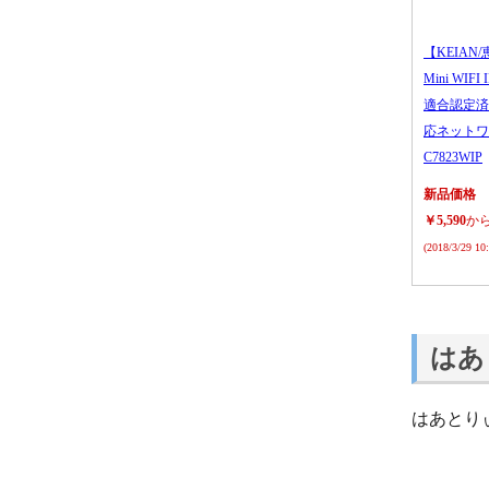
【KEIAN/
Mini WIFI
適合認定済
応ネットワ
C7823WIP
新品価格
￥5,590
か
(2018/3/29 1
はあ
はあとり