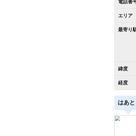
電話番
エリア
最寄り
緯度
経度
はあと