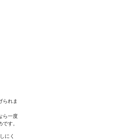
げられま
なら一度
めです。
出しにく