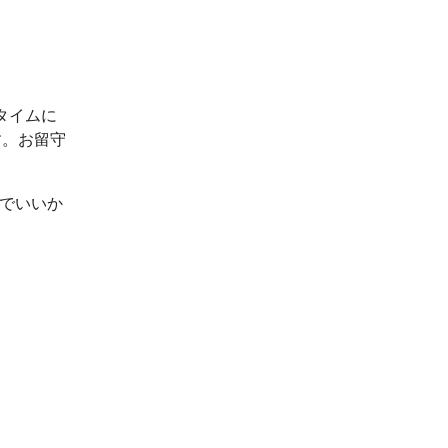
タイムに
す。お留守
ルでいいか