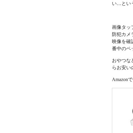
い…とい
画像タッ
防犯カメ
映像を確
番中のペ
おやつな
らお安い
Amazo