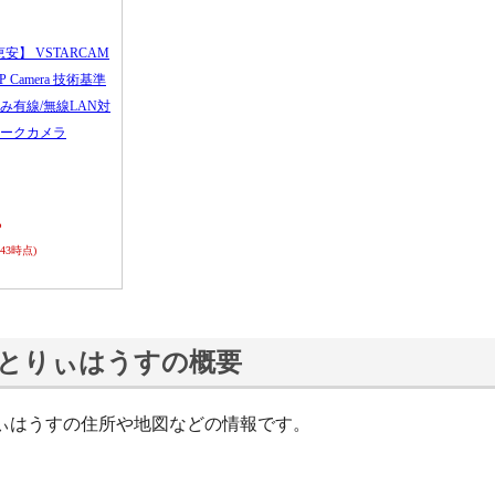
恵安】 VSTARCAM
 IP Camera 技術基準
み有線/無線LAN対
ークカメラ
ら
0:43時点)
とりぃはうすの概要
ぃはうすの住所や地図などの情報です。