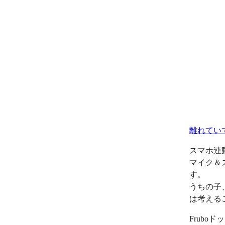
離れてい
スマホ連
マイク＆
す。
うちの子
は考える
Frub