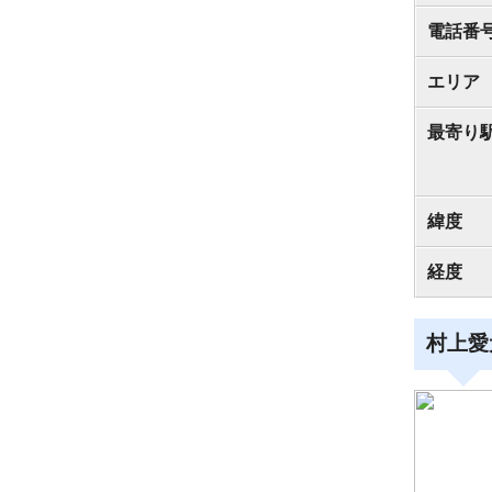
電話番
エリア
最寄り
緯度
経度
村上愛