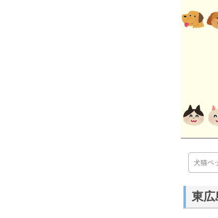
犬猫ペ
東広