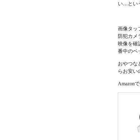
い…とい
画像タッ
防犯カメ
映像を確
番中のペ
おやつな
らお安い
Amazo