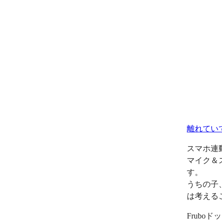
離れてい
スマホ連
マイク＆
す。
うちの子
は考える
Frub