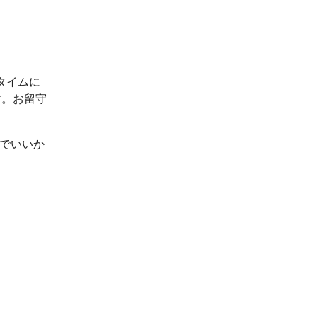
タイムに
す。お留守
ルでいいか