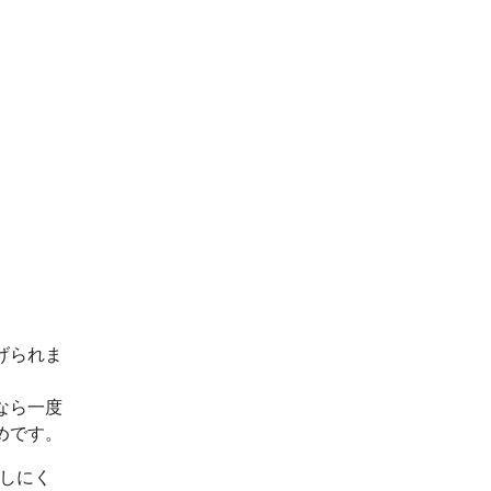
げられま
なら一度
めです。
出しにく