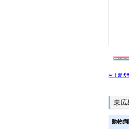
村上愛犬
東広
動物病