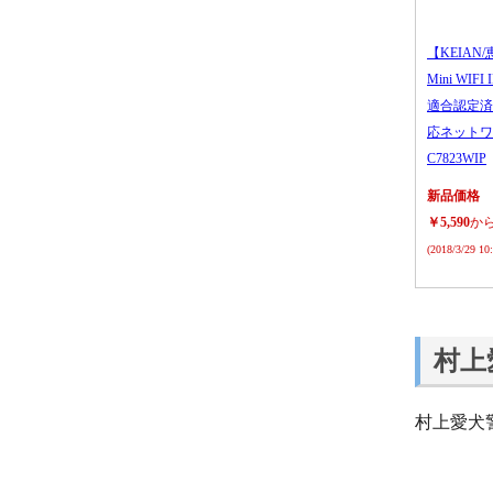
【KEIAN/
Mini WIFI
適合認定済
応ネットワ
C7823WIP
新品価格
￥5,590
か
(2018/3/29 1
村上
村上愛犬