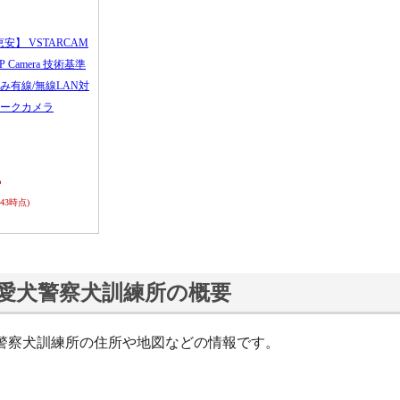
恵安】 VSTARCAM
 IP Camera 技術基準
み有線/無線LAN対
ークカメラ
ら
0:43時点)
愛犬警察犬訓練所の概要
警察犬訓練所の住所や地図などの情報です。