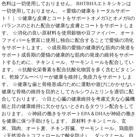
色料は一切使用しておりません。 BHTBHAエトキシキンは
一切使用しておりません。 ＜愛猫の健康をトータルサポー
ト！｜ ☆健康な皮膚とコートをサポートオメガ3とオメガ6の
バランスのとれた配合が健康な皮膚とコートをサポートしま
す。 ☆消化の良い原材料を使用穀物や豆ファイバー、オート
ファイバーを豊富に使用し独自に配合することで愛猫の消化
をサポートします。 ☆成長期の愛猫の健康的な筋肉の発達を
サポート成長期の愛猫の健康的な筋肉の発達の維持をサポー
トするために、チキンミール、サーモンミールを配合してい
ます。 ☆抗酸化栄養素を配合抗酸化物質を多く含むビタミン
E、乾燥ブルーベリーが健康を維持し免疫力をサポートしま
す。 ☆健康な歯と骨格形成のために運動や遊びにかかせない
健康な骨格の維持を目的としてカルシウムとリンを適切に配
合しております。 ☆目と心臓の健康維持を考慮丈夫な心臓機
能と目の健康維持に欠かせないとされるタウリン配合をして
おります。 ☆神経の働きをサポートEPA＆DHAが神経の働き
を健康に保つ手助けをします。 原材料 チキンミール、玄
米、鶏肉、オート麦、チキン肝臓、サーモンミール、鶏脂肪
（天然混合トコフェロールで酸化防止）、ダックミール、自