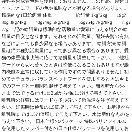
存料や合成着色料を使用しておりません。このため、製造ロ
ットごとにフードの色や風味などが異なる場合があります。
標準的な1日給餌量 体重 給餌量 1kg?2kg 19g?
30g 3kg?4kg 40g?49g 5kg?6kg 56g?64g 7kg?8kg 71g?
77g 上記の給餌量は標準的な活動量の愛猫に与える場合の給
餌量の目安となります。それぞれの活動量、避妊去勢の有無
などによっても多少異なる場合があります。 給餌方法 給餌
量は猫の種類活動量によって多少異なる場合があります。愛
猫の体重健康状態に応じて給餌量を調整して下さい。（他社
フードから切れ替えたときは軟便になることもありますが腸
内機能を正常に戻している作用ですので問題ありません）初
めてナチュラルバランスペットフードを使用するときは今ま
でのフードと一週間程混ぜて与えて下さい。離乳時から6ヶ
月まではできるだけ1日2回から4回に分けて与えて下さい。
離乳時の仔猫にはフードを多少砕いて微温湯を注ぎ与えて下
さい。妊娠時は通常の1.5倍増しで与えて下さい。出産後から
離乳時までは1.5?4倍増しで与えて下さい。水は新鮮なものを
与えて下さい。 日本仕様のパッケージ 特殊バリアフイルム
を使用したジッパー付きの日本仕様パッケージを使用してお