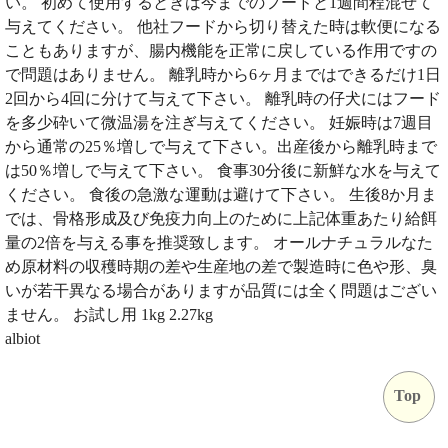
い。 初めて使用するときは今までのフードと1週間程混ぜて
与えてください。 他社フードから切り替えた時は軟便になる
こともありますが、腸内機能を正常に戻している作用ですの
で問題はありません。 離乳時から6ヶ月まではできるだけ1日
2回から4回に分けて与えて下さい。 離乳時の仔犬にはフード
を多少砕いて微温湯を注ぎ与えてください。 妊娠時は7週目
から通常の25％増しで与えて下さい。出産後から離乳時まで
は50％増しで与えて下さい。 食事30分後に新鮮な水を与えて
ください。 食後の急激な運動は避けて下さい。 生後8か月ま
では、骨格形成及び免疫力向上のために上記体重あたり給餌
量の2倍を与える事を推奨致します。 オールナチュラルなた
め原材料の収穫時期の差や生産地の差で製造時に色や形、臭
いが若干異なる場合がありますが品質には全く問題はござい
ません。 お試し用 1kg 2.27kg
albiot
Top