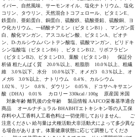
イバー、自然風味、サーモンオイル、塩化ナトリウム、塩化
コリン、タウリン、天然混合トコフェロール、ビタミンE、
鉄蛋白、亜鉛蛋白、銅蛋白、硫酸鉄、硫酸亜鉛、硫酸銅、ヨ
ウ化カリウム、一硝酸チアミン（ビタミンB1）、マンガン蛋
白、酸化マンガン、アスコルビン酸、ビタミンA、ビオチ
ン、D-カルシウムパントテン酸塩、硫酸マンガン、ピリドキ
シン塩酸塩（ビタミンB6）、ビタミンB12、リボフラビン
（ビタミンB2)、ビタミンD3、葉酸（ビタミンB） 保証分
析値 粗たんぱく質 20.0％以上、粗脂肪 10.0％以上、粗繊
維 3.0％以下、水分 10.0％以下、オメガ3 0.3％以上、オ
メガ6 3.0％以上、ナトリウム 0.4％、カルシウム
1.02％、リン 0.8％、ダウリン 0.05％、ドコサヘキサエン
酸（DHA) 0.01％ カロリー 330kcal / 100g 原産国 米国
対象年齢 離乳後の全年齢 製品情報 AAFCO栄養基準適合
商品 オールナチュラル BHABHTエトキシキン等の人工保
存料や人工香料人工着色料は一切使用しておりません。 ご
注意ください 給与量は犬種活動犬非活動犬によって多少異な
る場合があります。体重健康状態に応じて調整してくださ