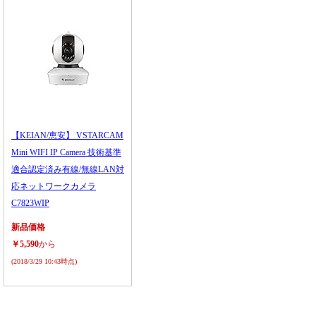
【KEIAN/恵安】 VSTARCAM
Mini WIFI IP Camera 技術基準
適合認定済み有線/無線LAN対
応ネットワークカメラ
C7823WIP
新品価格
￥5,590
から
(2018/3/29 10:43時点)