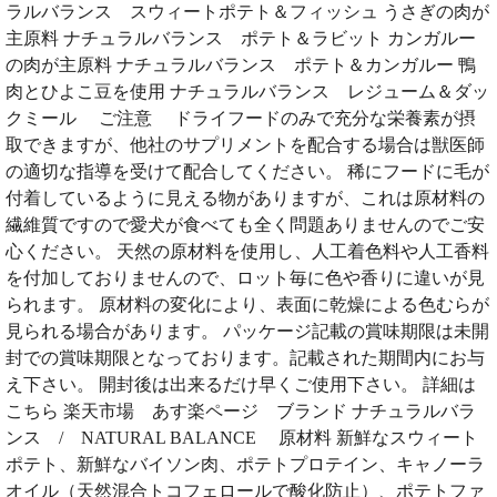
ラルバランス スウィートポテト＆フィッシュ うさぎの肉が
主原料 ナチュラルバランス ポテト＆ラビット カンガルー
の肉が主原料 ナチュラルバランス ポテト＆カンガルー 鴨
肉とひよこ豆を使用 ナチュラルバランス レジューム＆ダッ
クミール ご注意 ドライフードのみで充分な栄養素が摂
取できますが、他社のサプリメントを配合する場合は獣医師
の適切な指導を受けて配合してください。 稀にフードに毛が
付着しているように見える物がありますが、これは原材料の
繊維質ですので愛犬が食べても全く問題ありませんのでご安
心ください。 天然の原材料を使用し、人工着色料や人工香料
を付加しておりませんので、ロット毎に色や香りに違いが見
られます。 原材料の変化により、表面に乾燥による色むらが
見られる場合があります。 パッケージ記載の賞味期限は未開
封での賞味期限となっております。記載された期間内にお与
え下さい。 開封後は出来るだけ早くご使用下さい。 詳細は
こちら 楽天市場 あす楽ページ ブランド ナチュラルバラ
ンス / NATURAL BALANCE 原材料 新鮮なスウィート
ポテト、新鮮なバイソン肉、ポテトプロテイン、キャノーラ
オイル（天然混合トコフェロールで酸化防止）、ポテトファ