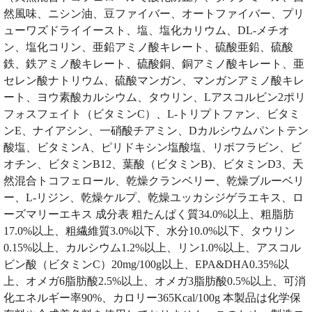
然風味、ニシン油、豆ファイバー、オートファイバー、プリ
ューワズドライイースト、塩、塩化カリウム、DL-メチオ
ン、塩化コリン、亜鉛アミノ酸キレート、硫酸亜鉛、硫酸
鉄、鉄アミノ酸キレート、硫酸銅、銅アミノ酸キレート、亜
セレン酸ナトリウム、硫酸マンガン、マンガンアミノ酸キレ
ート、ヨウ素酸カルシウム、タウリン、Lアスコルビン2ポリ
フォスフェイト（ビタミンC）、L-トリプトファン、ビタミ
ンE、ナイアシン、一硝酸チアミン、Dカルシウムパントテン
酸塩、ビタミンA、ピリドキシン塩酸塩、リボフラビン、ビ
オチン、ビタミンB12、葉酸（ビタミンB)、ビタミンD3、天
然混合トコフェロール、乾燥クランベリー、乾燥ブルーベリ
ー、L-リジン、乾燥ケルプ、乾燥ユッカシジゲラエキス、ロ
ーズマリーエキス 成分表 粗たんぱく質34.0%以上、粗脂肪
17.0%以上、粗繊維質3.0%以下、水分10.0%以下、タウリン
0.15%以上、カルシウム1.2%以上、リン1.0%以上、アスコル
ビン酸（ビタミンC）20mg/100g以上、EPA&DHA0.35%以
上、オメガ6脂肪酸2.5%以上、オメガ3脂肪酸0.5%以上、可消
化エネルギー率90%、カロリー365Kcal/100g 本製品は化学保