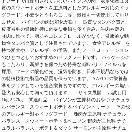
トフードでは使用されていないバイソンの肉、炭水化物は良
質のスウィートポテトを主原料としたアレルギー対応のドッ
グフード。小麦やとうもろこし等、穀物も一切使用しており
ません。 バイソンの肉は消化が良く、良質なタンパク質と、
皮膚被毛の健康維持に必要な亜鉛を多く含み、牛肉や鶏肉、
豚肉に比べて、脂肪やコレステロールが少なく、健康的な動
物性タンパク質として注目されています。 食物アレルギーを
持つ愛犬や、アレルギーの予防、またフードローテーション
のひとつとしておすすめのドッグフードです。 パッケージに
もこだわり、新鮮さを保つため特殊な4層バリアフイルムを
採用。フードの酸化や光、湿気を防ぎ、日本正規品ならでは
の特殊技術で製品の品質を保っています。 AAFCOの栄養基
準をクリアしている総合栄養食ですので、アレルギーの無い
愛犬も安心して与えて頂けます。 サイズ展開 お試し用
1kg 2.27kg 関連商品 バイソンが主原料のおやつ ナチュラ
ルバランス スウィートポテト＆バイソントリーツ その他
のアレルギー対応ドッグフード 鹿肉が主原料 ナチュラル
バランス スウィートポテト＆ベニソン 鴨肉が主原料 ナチ
ュラルバランス ポテト＆ダック サーモンが主原料 ナチュ