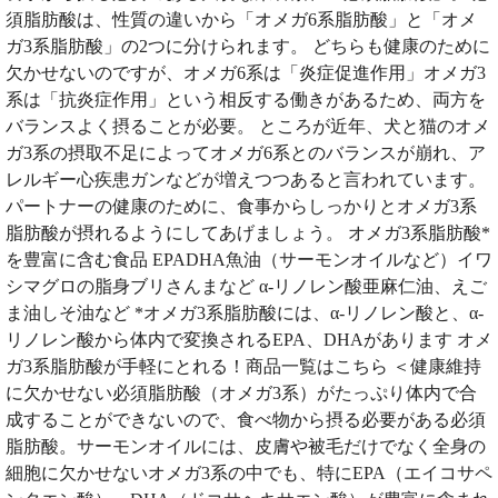
須脂肪酸は、性質の違いから「オメガ6系脂肪酸」と「オメ
ガ3系脂肪酸」の2つに分けられます。 どちらも健康のために
欠かせないのですが、オメガ6系は「炎症促進作用」オメガ3
系は「抗炎症作用」という相反する働きがあるため、両方を
バランスよく摂ることが必要。 ところが近年、犬と猫のオメ
ガ3系の摂取不足によってオメガ6系とのバランスが崩れ、ア
レルギー心疾患ガンなどが増えつつあると言われています。
パートナーの健康のために、食事からしっかりとオメガ3系
脂肪酸が摂れるようにしてあげましょう。 オメガ3系脂肪酸*
を豊富に含む食品 EPADHA魚油（サーモンオイルなど）イワ
シマグロの脂身ブリさんまなど α-リノレン酸亜麻仁油、えご
ま油しそ油など *オメガ3系脂肪酸には、α-リノレン酸と、α-
リノレン酸から体内で変換されるEPA、DHAがあります オメ
ガ3系脂肪酸が手軽にとれる！商品一覧はこちら ＜健康維持
に欠かせない必須脂肪酸（オメガ3系）がたっぷり体内で合
成することができないので、食べ物から摂る必要がある必須
脂肪酸。サーモンオイルには、皮膚や被毛だけでなく全身の
細胞に欠かせないオメガ3系の中でも、特にEPA（エイコサペ