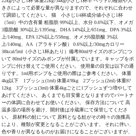
22kg小さじ1杯 体重22kg?34kg小さじ1杯半 ペットの種類や大
きさによって必要な量が異なりますので、それぞれに合わせ
て調節してください。 猫 小さじ1/4杯成分値小さじ1杯
（5ml）中の含有量 粗脂肪 99%以上、水分 0.6%以下、オメガ
3脂肪酸 30%以上/1395mg、DHA 14%以上/651mg、DPA 3%以
上/140mg、EPA 12%以上/558mg、オメガ6脂肪酸 3%以
上/140mg、AA（アラキドン酸） 0.6%以上/30mgカロリー
38kcal/5ml（小さじ1杯あたり）備考80mlサイズのポンプにつ
いて 80mlサイズのみポンプが付属しています。キャップをポ
ンプに付け替えてご使用ください。 使用量の目安は以下の通
りです。1ml用ポンプをご使用の際はご参考ください。 体重
4kg以下 1プッシュ(1ml) 体重4?8kg 2プッシュ(2ml) 体重8?
12kg 3プッシュ(3ml) 体重4kgごとに1プッシュずつ増やして
あげてください。 あくまでも目安量となりますのでパートナ
ーの体調に合わせてお使いください。 保存方法について 高
温多湿の場所を避け、開封後は冷蔵庫にて保管してくださ
い。 原材料の鮭について 原料となる鮭がその時々の漁獲高
により、種類が変更となることがございます。 それに伴い、
色や香りが異なるものがお届けになることがございますが、