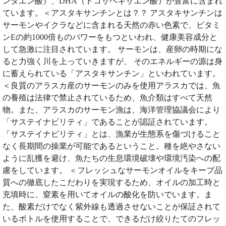
ンタエン酸）、DHA（ドコサヘキサエン酸）が豊富に含まれ
ています。＜アスタキサンチンとは？？ アスタキサンチンは
サーモンやイクラなどに含まれる天然の赤い色素で、ビタミ
ンEの約1000倍ものパワーをもつといわれ、健康美容成分と
して急激に注目されています。 サーモンは、産卵の時期にな
ると力強く川を上っていきますが、 そのエネルギーの源は身
に蓄えられている「アスタキサンチン」といわれています。
＜良質のアラスカ産のサーモンのみを使用アラスカでは、魚
の養殖は法律で禁止されているため、魚介類はすべて天然
物。また、アラスカのサーモン漁は、海洋管理協議会により
「サステイナビリティ」であることが認証されています。
「サステイナビリティ」とは、漁業が生態系を傷づけること
なく長期間の操業が可能であるということ。種を絶やさない
ように乱獲を避け、魚たちの生息環境破壊や環境汚染への配
慮をしています。 ＜フレッシュなサーモンオイルをキープ品
質への徹底したこだわりを実現するため、オイルの加工時と
充填時に、窒素を用いてオイルの酸化を防いでいます。ま
た、酸素だけでなく紫外線も透過させないことが保証されて
いるボトルを使用することで、できるだけ絞りたてのフレッ