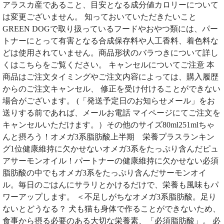
アラスカ産であること、目安となる成分値カロリーについて
は変更ございません。 知っておいていただきたいこと
GREEN DOGで取り扱っているフードやおやつ類には、パー
トナーにとって有害となる合成保存料や人工香料、着色料な
どは使用されていません。商品形状のバラつきについて詳し
くはこちらをご覧ください。 キャンセルについてご注意 本
商品はご注文タイミングやご注文内容によっては、購入履歴
からのご注文キャンセル、 修正を受け付けることができない
場合がございます。 (「発送予定日のお知らせメール」をお
送りする前であれば、メールお電話 マイページにてご注文を
キャンセルいただけます。）その他のサイズ80ml251mlちゃ
んと摂ろう！オメガ3系脂肪酸上半期 栄養プラスランキン
グ1位健康維持に欠かせないオメガ3系をたっぷり含んだピュ
アサーモンオイル！パートナーの健康維持に欠かせない必須
脂肪酸の中でもオメガ3系をたっぷり含んだサーモンオイ
ル。毎日のごはんにサラリとかけるだけで、栄養も風味もパ
ワーアップします。 ＜不足しがちなオメガ3系脂肪酸。足り
ないとどうなる？ 犬も猫も身体で作ることができないため、
食事から摂る必要のある大切な栄養素、「必須脂肪酸」。 必