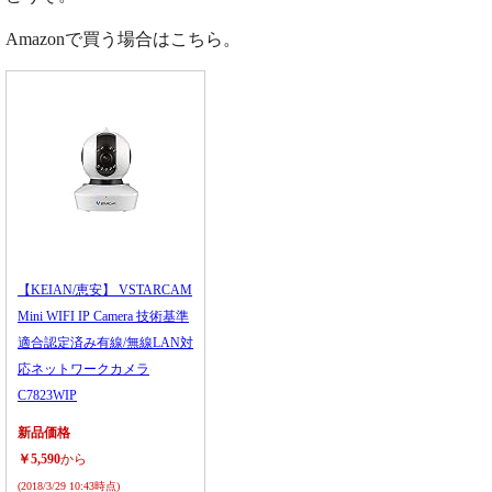
Amazonで買う場合はこちら。
【KEIAN/恵安】 VSTARCAM
Mini WIFI IP Camera 技術基準
適合認定済み有線/無線LAN対
応ネットワークカメラ
C7823WIP
新品価格
￥5,590
から
(2018/3/29 10:43時点)