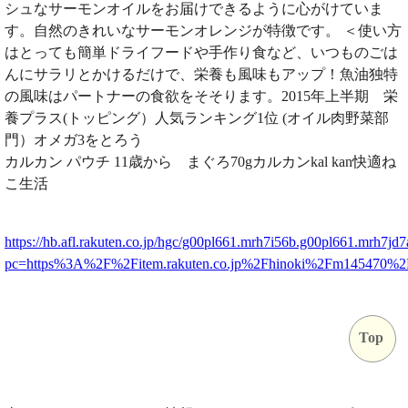
シュなサーモンオイルをお届けできるように心がけていま
す。自然のきれいなサーモンオレンジが特徴です。 ＜使い方
はとっても簡単ドライフードや手作り食など、いつものごは
んにサラリとかけるだけで、栄養も風味もアップ！魚油独特
の風味はパートナーの食欲をそそります。2015年上半期 栄
養プラス(トッピング）人気ランキング1位 (オイル肉野菜部
門）オメガ3をとろう
カルカン パウチ 11歳から まぐろ70gカルカンkal kan快適ね
こ生活
https://hb.afl.rakuten.co.jp/hgc/g00pl661.mrh7i56b.g00pl661.mrh7jd7
pc=https%3A%2F%2Fitem.rakuten.co.jp%2Fhinoki%2Fm145470%
Top