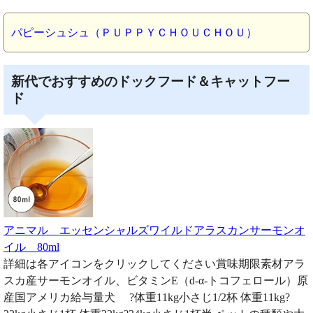
パピーシュシュ（ＰＵＰＰＹＣＨＯＵＣＨＯＵ）
新代でおすすめのドックフード＆キャットフー
ド
アニマル エッセンシャルズワイルドアラスカンサーモンオ
イル 80ml
詳細は各アイコンをクリックしてください賞味期限素材アラ
スカ産サーモンオイル、ビタミンE（d-α-トコフェロール）原
産国アメリカ給与量犬 ?体重11kg小さじ1/2杯 体重11kg?