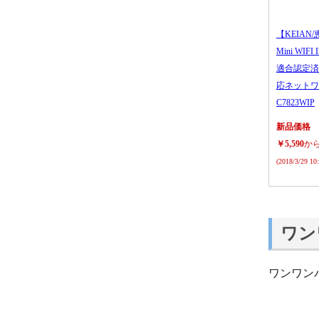
【KEIAN/
Mini WIFI
適合認定済
応ネットワ
C7823WIP
新品価格
￥5,590
か
(2018/3/29 1
ワン
ワンワン