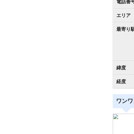
電話番
エリア
最寄り
緯度
経度
ワンワ