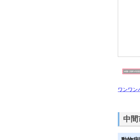
ワンワン
中間
動物病