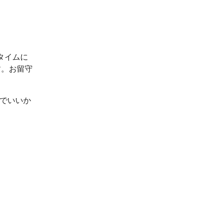
タイムに
す。お留守
ルでいいか