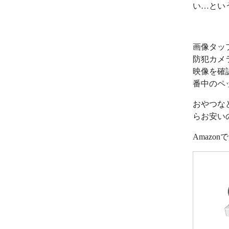
い…とい
画像タッ
防犯カメ
映像を確
番中のペ
おやつな
らお安い
Amazo