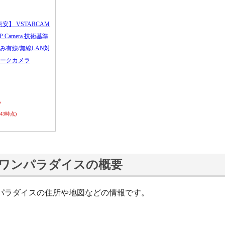
恵安】 VSTARCAM
 IP Camera 技術基準
み有線/無線LAN対
ークカメラ
ら
0:43時点)
ワンパラダイスの概要
パラダイスの住所や地図などの情報です。