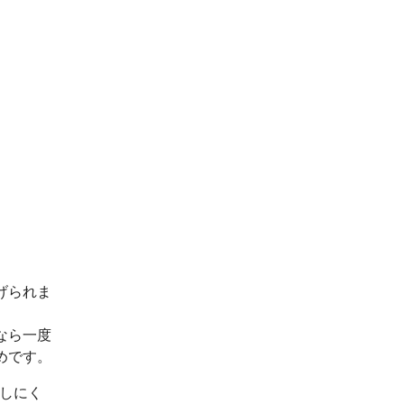
げられま
なら一度
めです。
出しにく