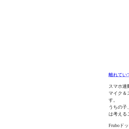
離れてい
スマホ連
マイク＆
す。
うちの子
は考える
Frub