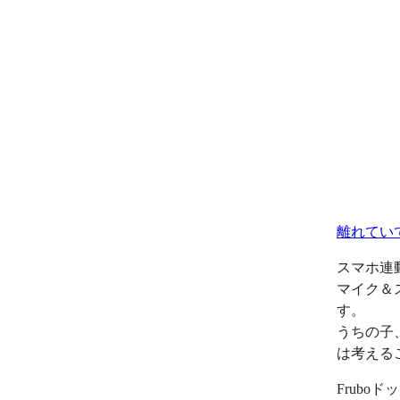
離れてい
スマホ連
マイク＆
す。
うちの子
は考える
Frub