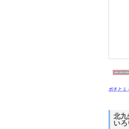
ポチとミ
北九
いろ