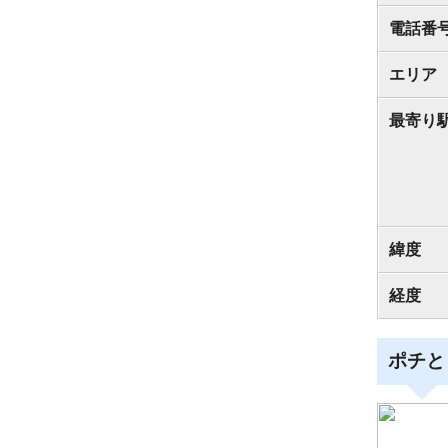
電話番
エリア
最寄り
緯度
経度
ポチと