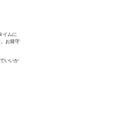
タイムに
す。お留守
ルでいいか