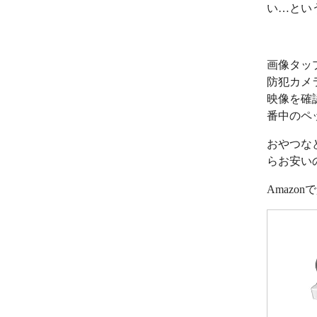
い…とい
画像タッ
防犯カメ
映像を確
番中のペ
おやつな
らお安い
Amazo