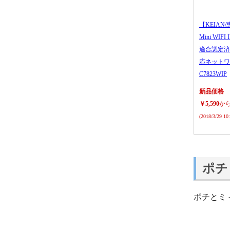
【KEIAN/
Mini WIFI
適合認定済
応ネットワ
C7823WIP
新品価格
￥5,590
か
(2018/3/29 1
ポチ
ポチとミ