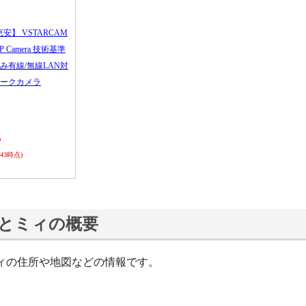
恵安】 VSTARCAM
 IP Camera 技術基準
み有線/無線LAN対
ークカメラ
ら
0:43時点)
とミィの概要
ィの住所や地図などの情報です。