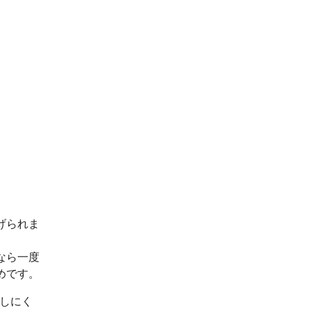
げられま
なら一度
めです。
出しにく