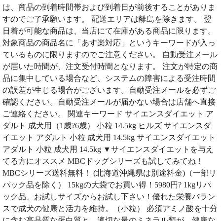
は、商品の到着時間帯および到着日が前後することがありま
すのでご了承願います。 配送エリアは離島を除きます。 翌
日着が可能な商品は、当店にて在庫がある商品に限ります。
対象商品の商品名に「あす楽対応」というキーワードが入っ
ているものに限りますのでご注意ください。 自動受注メール
が届いた時間が、注文受付時間となります。 注文が特定の商
品に集中している場合など、システムの障害による受注時間
の誤差が生じる場合がございます。自動受注メールを必ずご
確認ください。自動受注メールが届かない場合は店舗へ直接
ご連絡ください。 関連キーワード サイエンスダイエット ア
ダルト 成犬用（1歳?6歳） 小粒 14.5kg ヒルズ サイエンスダ
イエット アダルト 小粒 成犬用 14.5kg サイエンスダイエット
アダルト 小粒 成犬用 14.5kg ▼サイエンスダイエットを与え
てる方にオススメ MBCドッグシリーズも試してみてね！
MBCシリーズ送料無料！ (北海道沖縄県は別途料金)（一部リ
パック品を除く） 15kgの大袋でお買い得！5980円? 1kgリパ
ック品、お試しサイズからお試し下さい！優れた栄養バラン
スで成犬の健康と活力を維持。（小粒） 必須アミノ酸を十分
に含む高品質な蛋白質と、適切な量のミネラル類が、健康な