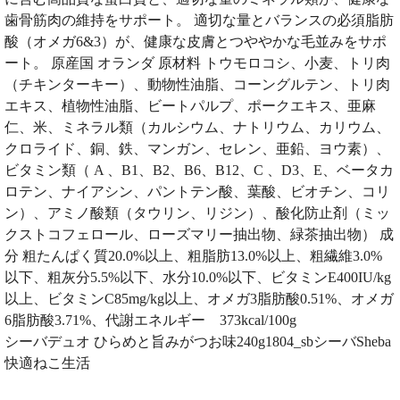
歯骨筋肉の維持をサポート。 適切な量とバランスの必須脂肪
酸（オメガ6&3）が、健康な皮膚とつややかな毛並みをサポ
ート。 原産国 オランダ 原材料 トウモロコシ、小麦、トリ肉
（チキンターキー）、動物性油脂、コーングルテン、トリ肉
エキス、植物性油脂、ビートパルプ、ポークエキス、亜麻
仁、米、ミネラル類（カルシウム、ナトリウム、カリウム、
クロライド、銅、鉄、マンガン、セレン、亜鉛、ヨウ素）、
ビタミン類（ A 、B1、B2、B6、B12、C 、D3、E、ベータカ
ロテン、ナイアシン、パントテン酸、葉酸、ビオチン、コリ
ン）、アミノ酸類（タウリン、リジン）、酸化防止剤（ミッ
クストコフェロール、ローズマリー抽出物、緑茶抽出物） 成
分 粗たんぱく質20.0%以上、粗脂肪13.0%以上、粗繊維3.0%
以下、粗灰分5.5%以下、水分10.0%以下、ビタミンE400IU/kg
以上、ビタミンC85mg/kg以上、オメガ3脂肪酸0.51%、オメガ
6脂肪酸3.71%、代謝エネルギー 373kcal/100g
シーバデュオ ひらめと旨みがつお味240g1804_sbシーバSheba
快適ねこ生活