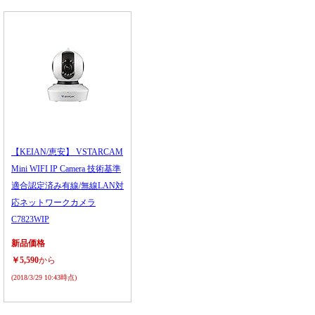
【KEIAN/恵安】 VSTARCAM
Mini WIFI IP Camera 技術基準
適合認定済み有線/無線LAN対
応ネットワークカメラ
C7823WIP
新品価格
￥5,590
から
(2018/3/29 10:43時点)