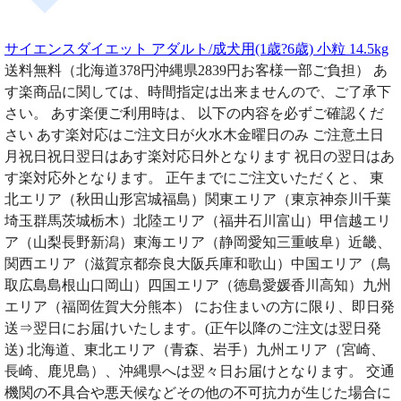
サイエンスダイエット アダルト/成犬用(1歳?6歳) 小粒 14.5kg
送料無料（北海道378円沖縄県2839円お客様一部ご負担） あ
す楽商品に関しては、時間指定は出来ませんので、ご了承下
さい。 あす楽便ご利用時は、 以下の内容を必ずご確認くだ
さい あす楽対応はご注文日が火水木金曜日のみ ご注意土日
月祝日祝日翌日はあす楽対応日外となります 祝日の翌日はあ
す楽対応外となります。 正午までにご注文いただくと、 東
北エリア（秋田山形宮城福島）関東エリア（東京神奈川千葉
埼玉群馬茨城栃木）北陸エリア（福井石川富山）甲信越エリ
ア（山梨長野新潟）東海エリア（静岡愛知三重岐阜）近畿、
関西エリア（滋賀京都奈良大阪兵庫和歌山）中国エリア（鳥
取広島島根山口岡山）四国エリア（徳島愛媛香川高知）九州
エリア（福岡佐賀大分熊本） にお住まいの方に限り、即日発
送⇒翌日にお届けいたします。(正午以降のご注文は翌日発
送) 北海道、東北エリア（青森、岩手）九州エリア（宮崎、
長崎、鹿児島）、沖縄県へは翌々日お届けとなります。 交通
機関の不具合や悪天候などその他の不可抗力が生じた場合に