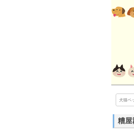
犬猫ペ
糟屋