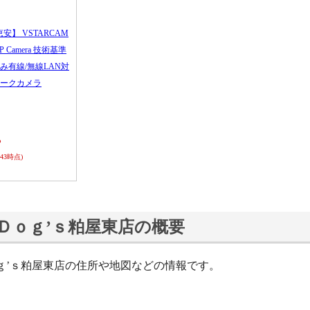
恵安】 VSTARCAM
 IP Camera 技術基準
み有線/無線LAN対
ークカメラ
ら
0:43時点)
Ｄｏｇ’ｓ粕屋東店の概要
ｇ’ｓ粕屋東店の住所や地図などの情報です。