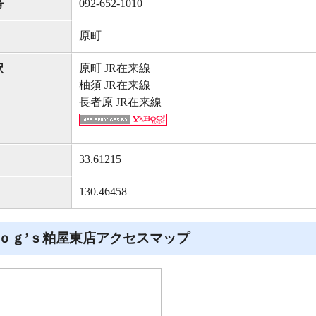
092-652-1010
号
原町
原町 JR在来線
駅
柚須 JR在来線
長者原 JR在来線
33.61215
130.46458
ｏｇ’ｓ粕屋東店アクセスマップ