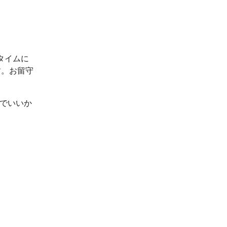
タイムに
す。お留守
ルでいいか