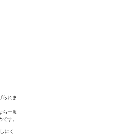
げられま
なら一度
めです。
出しにく