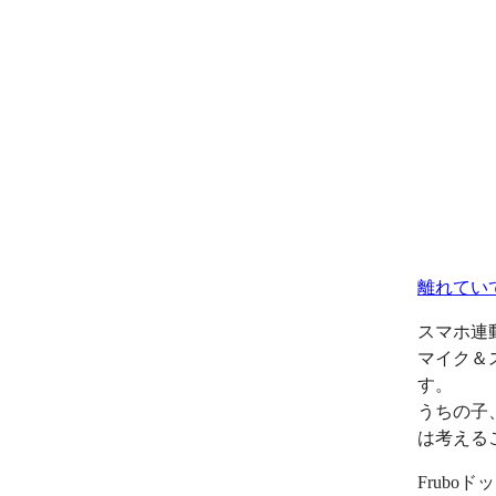
離れてい
スマホ連
マイク＆
す。
うちの子
は考える
Frub