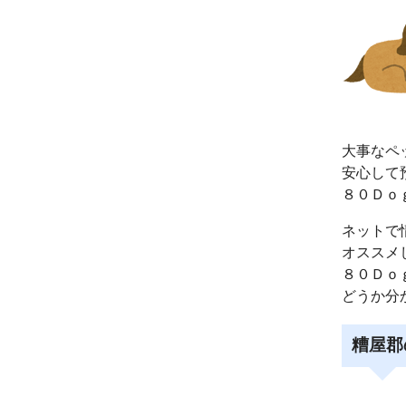
大事なペ
安心して
８０Ｄｏ
ネットで
オススメ
８０Ｄｏ
どうか分
糟屋郡