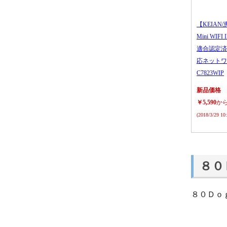
【KEIAN/
Mini WIFI
適合認定済
応ネットワ
C7823WIP
新品価格
￥5,590
か
(2018/3/29 1
８０
８０Ｄｏ