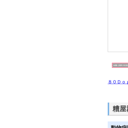
８０Ｄｏ
糟屋
動物病