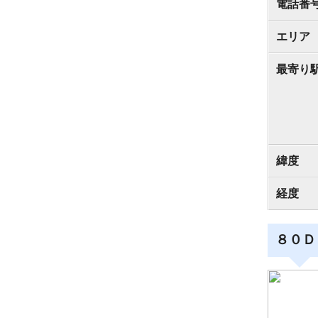
電話番
エリア
最寄り
緯度
経度
８０Ｄ