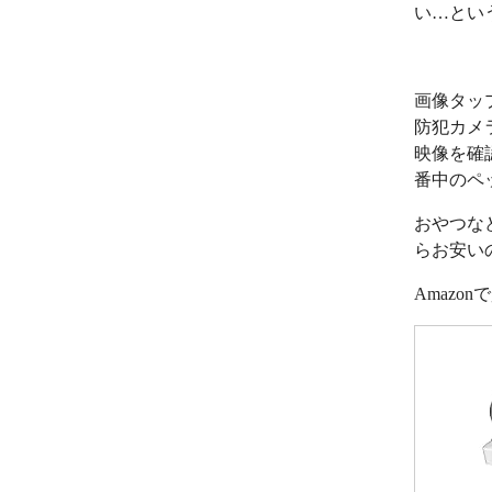
い…とい
画像タッ
防犯カメ
映像を確
番中のペ
おやつな
らお安い
Amazo