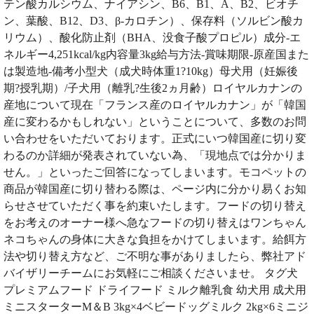
テン酸カルシウム、ナイアシン、B6、B1、A、B2、ビオチ
ン、葉酸、B12、D3、β-カロチン）、保存料（ソルビン酸カ
リウム）、酸化防止剤（BHA、没食子酸プロピル）成分-エ
ネルギー4,251kcal/kg内容量3kg給与方法-賞味期限-原産国また
は製造地-備考小型犬（成犬時体重1?10kg）母犬用（妊娠後
期?授乳期）/子犬用（離乳?生後2ヵ月齢）ロイヤルカナンの
産地について現在「フランス産のロイヤルカナン」が「韓国
産に変わるかもしれない」ということについて、多数のお問
い合わせをいただいております。正式にいつ韓国産に切り変
わるのか詳細が発表されていない為、「現地点では分かりま
せん。」といったご回答になってしまいます。モコペットの
商品が韓国産に切り替わる際は、ページ内に分かり易くお知
らせさせていただく事を約束いたします。フードの切り替え
をお考えのオーナー様へ急なフードの切り替えはワンちゃん
ネコちゃんの身体に大きな負担をかけてしまいます。給餌方
法や切り替え方など、ご不明な事がありましたら、弊社アド
バイザリーチームにお気軽にご相談くださいませ。 タグ犬
プレミアムフード ドライフード ミルク離乳食 幼犬用 成犬用
ミニスターターM＆B 3kg×4ベビードッグミルク 2kg×6ミニジ