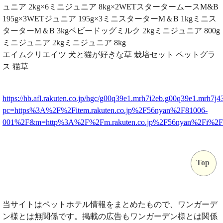
ュニア 2kg×6ミニジュニア 8kg×2WETスタータームースM&B
195g×3WETジュニア 195g×3ミニスターターM＆B 1kgミニス
ターターM＆B 3kgベビードッグミルク 2kgミニジュニア 800g
ミニジュニア 2kgミニジュニア 8kg
エイムクリエイツ 犬と猫が好きな草 栽培セット ペットグラ
ス 猫草
https://hb.afl.rakuten.co.jp/hgc/g00q39e1.mrh7i2eb.g00q39e1.mrh7j4
pc=https%3A%2F%2Fitem.rakuten.co.jp%2F56nyan%2F81006-
001%2F&m=http%3A%2F%2Fm.rakuten.co.jp%2F56nyan%2Fi%2
Top
当サイトはペットホテル情報をまとめたもので、ワンガーデ
ン様とは無関係です。掲載の広告もワンガーデン様とは関係