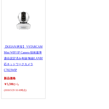
【KEIAN/恵安】 VSTARCAM
Mini WIFI IP Camera 技術基準
適合認定済み有線/無線LAN対
応ネットワークカメラ
C7823WIP
新品価格
￥5,590
から
(2018/3/29 10:43時点)