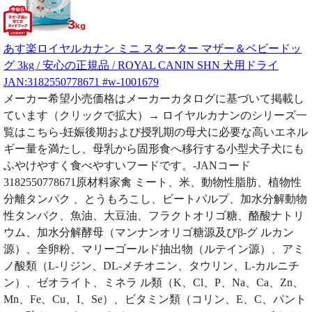
あす楽ロイヤルカナン ミニ スターター マザー＆ベビードッ
グ 3kg / 安心の正規品 / ROYAL CANIN SHN 犬用ドライ
JAN:3182550778671 #w-1001679
メーカー希望小売価格はメーカーカタログに基づいて掲載し
ています（クリックで拡大）→ ロイヤルカナンのシリーズ一
覧はこちら-妊娠後期および授乳期の母犬に必要な高いエネル
ギー量を満たし、母乳から固形食へ移行する小型犬子犬にも
ふやけやすく食べやすいフードです。-JANコード
3182550778671原材料家禽 ミート、米、動物性脂肪、植物性
分離タンパク 、とうもろこし、ビートパルプ、加水分解動物
性タンパク、魚油、大豆油、フラクトオリゴ糖、酪酸ナトリ
ウム、加水分解酵母（マンナンオリゴ糖源及びβ-グ ルカン
源）、全卵粉、マリーゴールド抽出物（ルテイン源）、アミ
ノ酸類（L-リジン、DL-メチオニン、タウリン、L-カルニチ
ン）、ゼオライト、ミネラ ル類（K、Cl、P、Na、Ca、Zn、
Mn、Fe、Cu、I、Se）、ビタミン類（コリン、E、C、パント