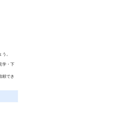
ょう。
見学・下
信頼でき