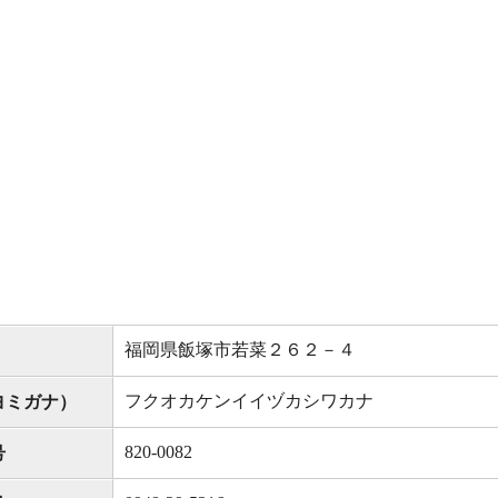
福岡県飯塚市若菜２６２－４
フクオカケンイイヅカシワカナ
ヨミガナ）
820-0082
号