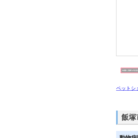
ペットシ
飯塚
動物病