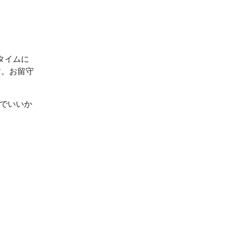
タイムに
す。お留守
ルでいいか