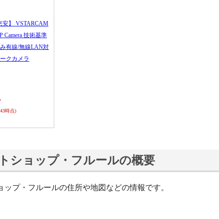
恵安】 VSTARCAM
 IP Camera 技術基準
み有線/無線LAN対
ークカメラ
ら
0:43時点)
トショップ・フルールの概要
ョップ・フルールの住所や地図などの情報です。