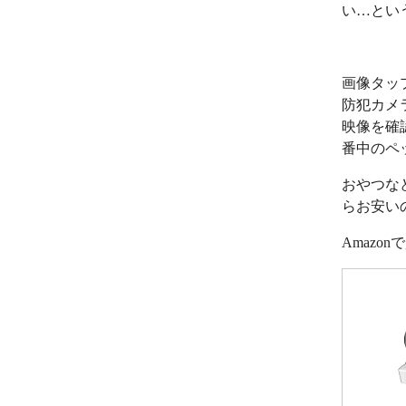
い…とい
画像タッ
防犯カメ
映像を確
番中のペ
おやつな
らお安い
Amazo