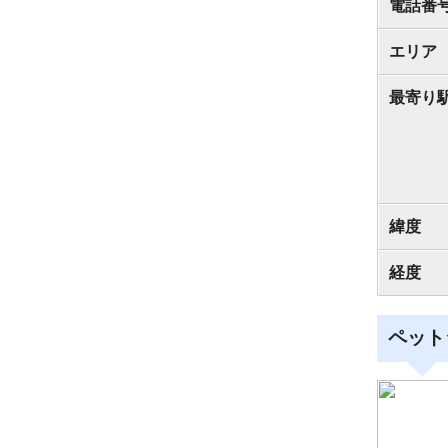
電話番
エリア
最寄り
緯度
経度
ペット