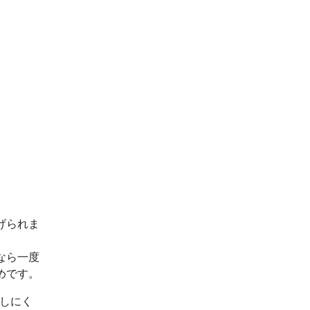
げられま
なら一度
めです。
出しにく