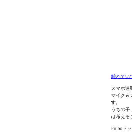
離れてい
スマホ連
マイク＆
す。
うちの子
は考える
Frub