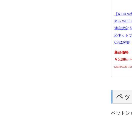
【KEIAN/
Mini WIFI
適合認定済
応ネットワ
C7823WIP
新品価格
￥5,590
か
(2018/3/29 1
ペッ
ペットシ