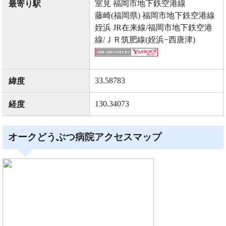
室見 福岡市地下鉄空港線
最寄り駅
藤崎(福岡県) 福岡市地下鉄空港線
姪浜 JR在来線/福岡市地下鉄空港
線/ＪＲ筑肥線(姪浜−西唐津)
33.58783
緯度
130.34073
経度
オークどうぶつ病院アクセスマップ