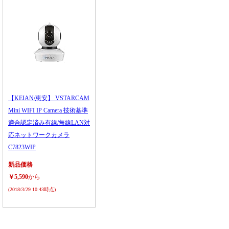
【KEIAN/恵安】 VSTARCAM
Mini WIFI IP Camera 技術基準
適合認定済み有線/無線LAN対
応ネットワークカメラ
C7823WIP
新品価格
￥5,590
から
(2018/3/29 10:43時点)