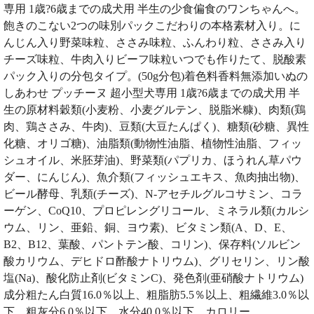
専用 1歳?6歳までの成犬用 半生の少食偏食のワンちゃんへ。
飽きのこない2つの味別パックこだわりの本格素材入り。に
んじん入り野菜味粒、ささみ味粒、ふんわり粒、ささみ入り
チーズ味粒、牛肉入りビーフ味粒いつでも作りたて、脱酸素
パック入りの分包タイプ。(50g分包)着色料香料無添加いぬの
しあわせ プッチーヌ 超小型犬専用 1歳?6歳までの成犬用 半
生の原材料穀類(小麦粉、小麦グルテン、脱脂米糠)、肉類(鶏
肉、鶏ささみ、牛肉)、豆類(大豆たんぱく)、糖類(砂糖、異性
化糖、オリゴ糖)、油脂類(動物性油脂、植物性油脂、フィッ
シュオイル、米胚芽油)、野菜類(パプリカ、ほうれん草パウ
ダー、にんじん)、魚介類(フィッシュエキス、魚肉抽出物)、
ビール酵母、乳類(チーズ)、N-アセチルグルコサミン、コラ
ーゲン、CoQ10、プロピレングリコール、ミネラル類(カルシ
ウム、リン、亜鉛、銅、ヨウ素)、ビタミン類(A、D、E、
B2、B12、葉酸、パントテン酸、コリン)、保存料(ソルビン
酸カリウム、デヒドロ酢酸ナトリウム)、グリセリン、リン酸
塩(Na)、酸化防止剤(ビタミンC)、発色剤(亜硝酸ナトリウム)
成分粗たん白質16.0％以上、粗脂肪5.5％以上、粗繊維3.0％以
下、粗灰分6.0％以下、水分40.0％以下、カロリー