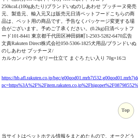
250kcaL(100gあたり)ブランドいぬのしあわせ プッチーヌ発売
元、製造元、輸入元又は販売元日清ペットフードこちらの商
品は、ペット用の商品です。予告なくパッケージ変更する場
合がございます。予めご了承ください。(0.2kg)日清ペットフ
ード101-8441 東京都千代田区神田錦町1-2503-5282-6470広告
文責Rakuten Direct株式会社050-5306-1825犬用品/ブランドいぬ
のしあわせ プッチーヌ/
カルカン パウチ ゼリー仕立て まぐろ たい入り 70g×16コ
https://hb.afl.rakuten.co.jp/hgc/g00qod01.mrh7i532.g00qod01.mrh7jd
pc=https%3A%2F%2Fitem.rakuten.co.jp%2Fhigopet%2F0879855
Top
当サイトはペットホテル情報をまとめたもので、オークどう