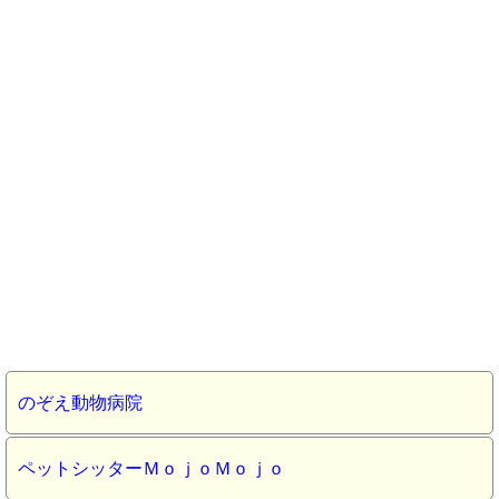
のぞえ動物病院
ペットシッターＭｏｊｏＭｏｊｏ