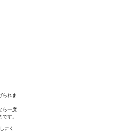
げられま
なら一度
めです。
出しにく