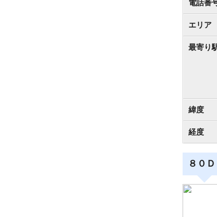
電話番
エリア
最寄り
緯度
経度
８０Ｄ