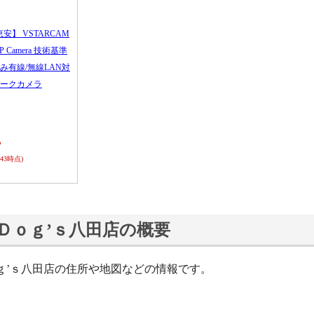
恵安】 VSTARCAM
 IP Camera 技術基準
み有線/無線LAN対
ークカメラ
ら
0:43時点)
Ｄｏｇ’ｓ八田店の概要
ｇ’ｓ八田店の住所や地図などの情報です。