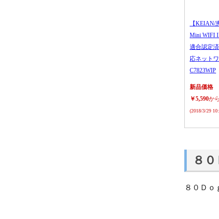
【KEIAN/
Mini WIFI
適合認定済
応ネットワ
C7823WIP
新品価格
￥5,590
か
(2018/3/29 1
８０
８０Ｄｏ