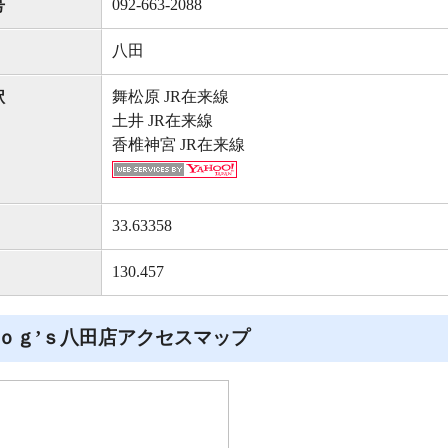
092-663-2088
号
八田
舞松原 JR在来線
駅
土井 JR在来線
香椎神宮 JR在来線
33.63358
130.457
ｏｇ’ｓ八田店アクセスマップ