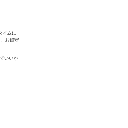
タイムに
す。お留守
ルでいいか