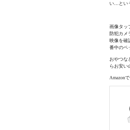
い…とい
画像タッ
防犯カメ
映像を確
番中のペ
おやつな
らお安い
Amazo