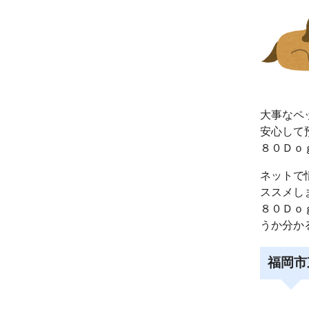
大事なペ
安心して
８０Ｄｏ
ネットで
ススメし
８０Ｄｏ
うか分か
福岡市