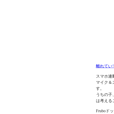
離れてい
スマホ連
マイク＆
す。
うちの子
は考える
Frub