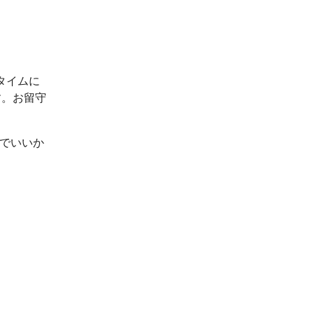
タイムに
す。お留守
ルでいいか