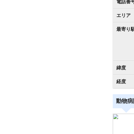
電話番
エリア
最寄り
緯度
経度
動物病