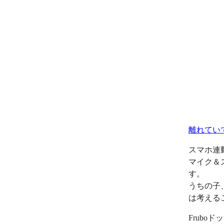
離れてい
スマホ連
マイク＆
す。
うちの子
は考える
Frub