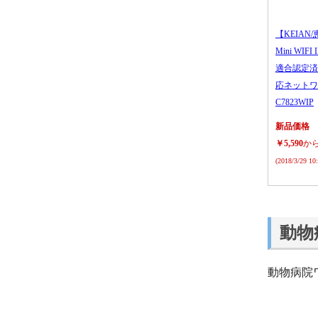
【KEIAN/
Mini WIFI
適合認定済
応ネットワ
C7823WIP
新品価格
￥5,590
か
(2018/3/29 1
動物
動物病院