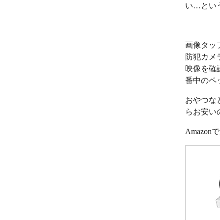
い…とい
画像タッ
防犯カメ
映像を確
番中のペ
おやつな
らお安い
Amazo