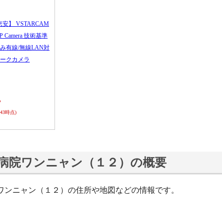
恵安】 VSTARCAM
 IP Camera 技術基準
み有線/無線LAN対
ークカメラ
ら
0:43時点)
病院ワンニャン（１２）の概要
ワンニャン（１２）の住所や地図などの情報です。