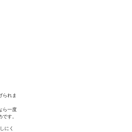
げられま
なら一度
めです。
出しにく