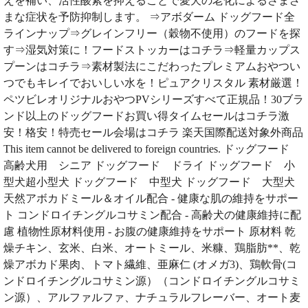
えを補い、活性酸素を抑えることで愛犬の老化によるさまざ
まな症状を予防抑制します。 ⇒アボダーム ドッグフード全
ラインナップ⇒グレインフリー（穀物不使用）のフードを探
す⇒湿気対策に！フードストッカーはコチラ⇒軽量カップス
プーンはコチラ⇒素材製法にこだわったプレミアムおやつい
つでもキレイでおいしい水を！ピュアクリスタル 素材厳選！
ペツビレオリジナルおやつPVシリーズすべて正規品！30ブラ
ンド以上のドッグフードお買い得タイムセールはコチラ激
安！格安！特売セール会場はコチラ 楽天国際配送対象外商品
This item cannot be delivered to foreign countries. ドッグフード
高齢犬用 シニア ドッグフード ドライ ドッグフード 小
型犬超小型犬 ドッグフード 中型犬 ドッグフード 大型犬
天然アボカドミール＆オイル配合 - 健康な肌の維持をサポー
ト コンドロイチングルコサミン配合 - 高齢犬の健康維持に配
慮 植物性原材料使用 - お腹の健康維持をサポート 原材料 乾
燥チキン、玄米、白米、オートミール、米糠、鶏脂肪**、乾
燥アボカド果肉、トマト繊維、亜麻仁 (オメガ3)、鶏軟骨(コ
ンドロイチングルコサミン源）（コンドロイチングルコサミ
ン源）、アルファルファ、ナチュラルフレーバー、オート麦