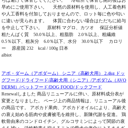
ろは避けて保管してください。 冷暗所で保管し開封後はお
早めにご使用下さい。 天然の原材料を使用し、人工着色料
や人工香料を付加しておりませんので、ロット毎に色や匂い
に違いが見られます。 体質に合わない場合はただちに給与
を中止して下さい。 原材料 マグロ、カツオ 保証分析値
粗たんぱく質 50.0％以上、粗脂肪 2.0％以上、粗繊維
0.5％以下、粗灰分 6.0％以下、水分 30.0％以下 カロリ
ー 原産国 232 kcal / 100g 日本
albiot
アボ・ダーム（アボダーム） シニア（高齢犬用） 2.4kg ドッ
グフード/ドライフード/高齢犬用（シニア）/アボダ?ム（AVO
DERM）/ペットフード/DOG FOOD/ドックフード
Renewalしました 商品リニューアルに伴い、原材料成分表が
変更となりました。 ページ上の商品情報は、リニューアル後
の商品です。 アボカド果肉、アボカドオイルにより、高齢犬
の衰え始める筋肉や皮膚被毛を維持し、新陳代謝を促進。 鶏
軟骨由来のコンドロイチン、グルコサミンによって関節の衰