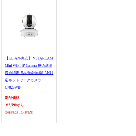
【KEIAN/恵安】 VSTARCAM
Mini WIFI IP Camera 技術基準
適合認定済み有線/無線LAN対
応ネットワークカメラ
C7823WIP
新品価格
￥5,590
から
(2018/3/29 10:43時点)