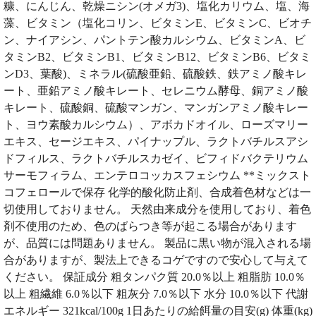
糠、にんじん、乾燥ニシン(オメガ3)、塩化カリウム、塩、海
藻、ビタミン（塩化コリン、ビタミンE、ビタミンC、ビオチ
ン、ナイアシン、パントテン酸カルシウム、ビタミンA、ビ
タミンB2、ビタミンB1、ビタミンB12、ビタミンB6、ビタミ
ンD3、葉酸)、ミネラル(硫酸亜鉛、硫酸鉄、鉄アミノ酸キレ
ート、亜鉛アミノ酸キレート、セレニウム酵母、銅アミノ酸
キレート、硫酸銅、硫酸マンガン、マンガンアミノ酸キレー
ト、ヨウ素酸カルシウム）、アボカドオイル、ローズマリー
エキス、セージエキス、パイナップル、ラクトバチルスアシ
ドフィルス、ラクトバチルスカゼイ、ビフィドバクテリウム
サーモフィラム、エンテロコッカスフェシウム **ミックスト
コフェロールで保存 化学的酸化防止剤、合成着色材などは一
切使用しておりません。 天然由来成分を使用しており、着色
剤不使用のため、色のばらつき等が起こる場合があります
が、品質には問題ありません。 製品に黒い物が混入される場
合がありますが、製法上できるコゲですので安心して与えて
ください。 保証成分 粗タンパク質 20.0％以上 粗脂肪 10.0％
以上 粗繊維 6.0％以下 粗灰分 7.0％以下 水分 10.0％以下 代謝
エネルギー 321kcal/100g 1日あたりの給餌量の目安(g) 体重(kg)