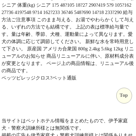
シニア 体重(kg) シニア 1?5 48?105 18?27 290?419 5?9 105?162
27?36 419?548 9?14 162?233 36?46 548?690 14?18 233?290 給与
方法ご注意事項 このまま与える、お湯でやわらかくして与え
る、いずれの方法でも結構です。 上記の表は標準給与量で
す。量は年齢、季節、犬種、運動量によって異なります。愛
犬の体調に応じて調節してください。 新鮮な水を常時用意し
て下さい。 原産国 アメリカ合衆国 800g 2.4kg 5.6kg 12kg リニ
ューアルのお知らせ 商品リニューアルに伴い、原材料成分表
が変更となります。 ページ上の商品情報は、リニューアル後
の商品です。
ペッツビレッジクロス?ペット通販
Top
当サイトはペットホテル情報をまとめたもので、伊予家庭
犬・警察犬訓練所様とは無関係です。
掲載の広告も伊予家庭犬・警察犬訓練所様とは関係ありませ