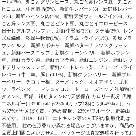
ール(7%)、丸ごとグリンピース、丸ごと赤レンズ豆、丸ごと
ヒヨコ豆、牛肉脂肪(5%)、新鮮牛レバー(4%)、新鮮豚レバー
(4%)、新鮮バイソン肉(4%)、新鮮天然ウォールアイ(4%)、丸
ごと緑レンズ豆、丸ごとピント豆、丸ごとイエローピース、
日干しアルファルファ 、新鮮牛腎臓(2%)、タラ油(2%)、レン
ズ豆繊維、乾燥牛軟骨(1%)、羊ラムトライプ(1%)、乾燥ブラ
ウンケルプ、新鮮カボチャ、新鮮バターナッツスクワッシ
ュ、新鮮パースニップ、新鮮グリーンケ?ル、新鮮ホウレン
草、新鮮カラシ菜、新鮮カブラ菜、新鮮ニンジン、新鮮レッ
ドデリシャスリンゴ、新鮮バートレット梨、フリーズドライ
レバー（牛、羊、豚）(0.1%)、新鮮クランベリー、新鮮ブル
ーベリー、チコリー根、ターメリック、オオアザミ、ゴボ
ウ、ラベンダー、マシュマロルート、ローズヒップ 添加物ビ
タミンE、亜鉛、銅ビタミンEで天然保存 カロリー配分 代謝
エネルギーは3790kcal/kg(250mlカップ1杯につき455kcal)、う
ち37%がたんぱく質、40%が脂肪、23%がフルーツ、野菜由
来です。 BHA、BHT、エトキシン等の人工的な防酸化剤は
不使用。 粒の色形香りが異なる場合がございますが、商品の
品質上問題ございません。 パッケージは真空処理を行ってお