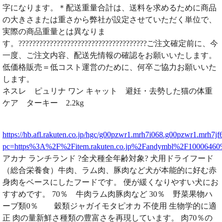
字になります。＊配送重量合計は、送料を求めるために商品
の大きさまたは重さから弊社が設定させていただく単位で、
実際の商品重量とは異なりま
す。?????????????????????????????????????ご注文確定前に、今
一度、ご注文内容、配送先情報の確認をお願いいたします。
低価格販売＝低コスト運営のために、何卒ご協力お願いいた
します。
ネスレ ピュリナ ワン キャット 避妊・去勢した猫の体重
ケア ターキー 2.2kg
https://hb.afl.rakuten.co.jp/hgc/g00pzwr1.mrh7i068.g00pzwr1.mrh7jf
pc=https%3A%2F%2Fitem.rakuten.co.jp%2Fandymbl%2F100064
アカナ ランチランド ?全犬種全年齢対象? 犬用ドライフード
（総合栄養食）牛肉、ラム肉、豚肉など犬が本能的に好む赤
身肉をベースにしたフードです。 便が緩くなりやすい犬にお
すすめです。 70％ 牛肉ラム肉豚肉など 30％ 野菜果物ハ
ーブ類0％ 穀類ジャガイモタピオカ 不使用 生物学的に適
正 肉の量新鮮さ種類の豊富さを再現しています。 肉70％の