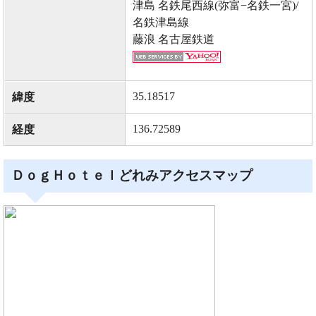
津島 名鉄尾西線(弥富−名鉄一宮)/
名鉄津島線
藤浪 名古屋鉄道
35.18517
緯度
136.72589
経度
ＤｏｇＨｏｔｅｌどれみアクセスマップ