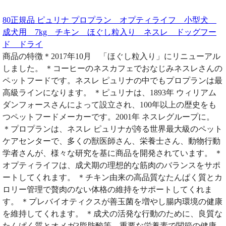
80正規品 ピュリナ プロプラン オプティライフ 小型犬
成犬用 7kg チキン ほぐし粒入り ネスレ ドッグフー
ド ドライ
商品の特徴＊2017年10月 「ほぐし粒入り」にリニューアル
しました。 ＊コーヒーのネスカフェでおなじみネスレさんの
ペットフードです。ネスレ ピュリナの中でもプロプランは最
高級ラインになります。 ＊ピュリナは、1893年 ウィリアム
ダンフォースさんによって設立され、100年以上の歴史をも
つペットフードメーカーです。2001年 ネスレグループに。
＊プロプランは、ネスレ ピュリナが誇る世界最大級のペット
ケアセンターで、多くの獣医師さん、栄養士さん、動物行動
学者さんが、様々な研究を基に商品を開発されています。 ＊
オプティライフは、成犬期の理想的な筋肉のバランスをサポ
ートしてくれます。 ＊チキン由来の高品質なたんぱく質とカ
ロリー管理で贅肉のない体格の維持をサポートしてくれま
す。 ＊プレバイオティクスが善玉菌を増やし腸内環境の健康
を維持してくれます。 ＊成犬の活発な行動のために、良質な
たんぱく質とオメガ3脂肪酸等、重要な栄養素で関節の健康