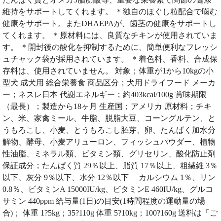
維持をサポートしてくれます。 ＊独自のほぐし粒配合で噛む
健康をサポート。またDHAEPAが、歯茎の健康をサポートし
てくれます。 ＊原材料には、良質なチキンが使用されていま
す。 ＊開封後の酸化を抑制するために、簡単便利なフレッシ
ュチャック袋が採用されています。 ＊着色料、香料、合成保
存料は、使用されていません。 対象；体重が1から10kgの小
型犬 成犬用 総合栄養食 商品区分；犬用ドライフード メーカ
ー；ネスレ日本 代謝エネルギー；約403kcal/100g 賞味期限
（最長）；製造から18ヶ月 生産国；アメリカ 原材料；チキ
ン、米、家禽ミール、牛脂、脱脂大豆、コーングルテン、と
うもろこし、小麦、とうもろこし胚芽、卵、たんぱく加水分
解物、酵母、小麦アリューロン、フィッシュパウダー、植物
性油脂、ミネラル類、ビタミン類、グリセリン、酸化防止剤
保証成分；たんぱく質 29％以上、脂質 17％以上、粗繊維 3％
以下、灰分 9％以下、水分 12％以下 カルシウム 1％、リン
0.8％、ビタミンA 15000IU/kg、ビタミンE 460IU/kg、グルコ
サミン 440ppm 給与量(1日)の目安(1時間程度の運動量の場
合)； 体重 1?5kg；35?110g 体重 5?10kg；100?160g 送料は「ご