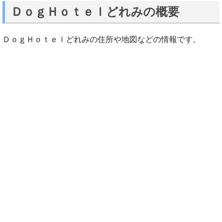
ＤｏｇＨｏｔｅｌどれみの概要
ＤｏｇＨｏｔｅｌどれみの住所や地図などの情報です。