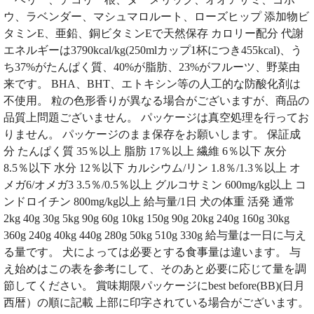
ウ、ラベンダー、マシュマロルート、ローズヒップ 添加物ビ
タミンE、亜鉛、銅ビタミンEで天然保存 カロリー配分 代謝
エネルギーは3790kcal/kg(250mlカップ1杯につき455kcal)、う
ち37%がたんぱく質、40%が脂肪、23%がフルーツ、野菜由
来です。 BHA、BHT、エトキシン等の人工的な防酸化剤は
不使用。 粒の色形香りが異なる場合がございますが、商品の
品質上問題ございません。 パッケージは真空処理を行ってお
りません。 パッケージのまま保存をお願いします。 保証成
分 たんぱく質 35％以上 脂肪 17％以上 繊維 6％以下 灰分
8.5％以下 水分 12％以下 カルシウム/リン 1.8％/1.3％以上 オ
メガ6/オメガ3 3.5％/0.5％以上 グルコサミン 600mg/kg以上 コ
ンドロイチン 800mg/kg以上 給与量/1日 犬の体重 活発 通常
2kg 40g 30g 5kg 90g 60g 10kg 150g 90g 20kg 240g 160g 30kg
360g 240g 40kg 440g 280g 50kg 510g 330g 給与量は一日に与え
る量です。 犬によっては必要とする食事量は違います。 与
え始めはこの表を参考にして、そのあと必要に応じて量を調
節してください。 賞味期限パッケージにbest before(BB)(日月
西暦）の順に記載 上部に印字されている場合がございます。