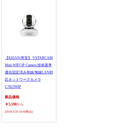
【KEIAN/恵安】 VSTARCAM
Mini WIFI IP Camera 技術基準
適合認定済み有線/無線LAN対
応ネットワークカメラ
C7823WIP
新品価格
￥5,590
から
(2018/3/29 10:43時点)