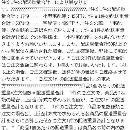
注文1件の配送重量合計」により異なりま
す。?????????????????????????????????????ご注文1件の配送重
量合計；1?49 → 小型宅配便；455円?ご注文1件の配送重量
合計；50?140 → 宅配便；499円?＊ご注文の際、「宅配
便」が自動的に選択されております。ご注文1件の配送重量
合計が1?49までのお客様は、「小型宅配便」をお選びいただ
きますようお願いいたします。また、配送重量合計50以上で
小型宅配便を選択された場合、ご注文確定後、弊社にて宅配
便に変更させていただきます。＊ご注文1件の配送重量合計
はご注文金額に関わらず、140以下でお願いいたします。141
以上の場合、ご注文確定後、送料加算の確認をご連絡させて
いただきます。「ご注文1件の配送重量合計」の求め
方?????????????????????????????????????商品1個あたりの配送
重量x注文個数＝配送重量合計 1件のご注文で、商品が1種
類の場合、上記計算式で求められる値が、ご注文1件の配送
重量合計となります。 1件のご注文で、商品を複数種類ご
注文の場合は、上記計算式で求められる各商品の配送重量合
計をさらに合算した値がご注文1件の配送重量合計となりま
す。＊「商品1個あたりの配送重量」は商品名の前の内の数