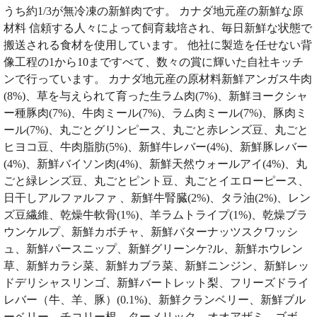
うち約1/3が無冷凍の新鮮肉です。 カナダ地元産の新鮮な原
材料 信頼する人々によって飼育栽培され、毎日新鮮な状態で
搬送される食材を使用しています。 他社に製造を任せない背
像工程の1から10まですべて、数々の賞に輝いた自社キッチ
ンで行っています。 カナダ地元産の原材料新鮮アンガス牛肉
(8%)、草を与えられて育った生ラム肉(7%)、新鮮ヨークシャ
ー種豚肉(7%)、牛肉ミール(7%)、ラム肉ミール(7%)、豚肉ミ
ール(7%)、丸ごとグリンピース、丸ごと赤レンズ豆、丸ごと
ヒヨコ豆、牛肉脂肪(5%)、新鮮牛レバー(4%)、新鮮豚レバー
(4%)、新鮮バイソン肉(4%)、新鮮天然ウォールアイ(4%)、丸
ごと緑レンズ豆、丸ごとピント豆、丸ごとイエローピース、
日干しアルファルファ 、新鮮牛腎臓(2%)、タラ油(2%)、レン
ズ豆繊維、乾燥牛軟骨(1%)、羊ラムトライプ(1%)、乾燥ブラ
ウンケルプ、新鮮カボチャ、新鮮バターナッツスクワッシ
ュ、新鮮パースニップ、新鮮グリーンケ?ル、新鮮ホウレン
草、新鮮カラシ菜、新鮮カブラ菜、新鮮ニンジン、新鮮レッ
ドデリシャスリンゴ、新鮮バートレット梨、フリーズドライ
レバー（牛、羊、豚）(0.1%)、新鮮クランベリー、新鮮ブル
ーベリー、チコリー根、ターメリック、オオアザミ、ゴボ