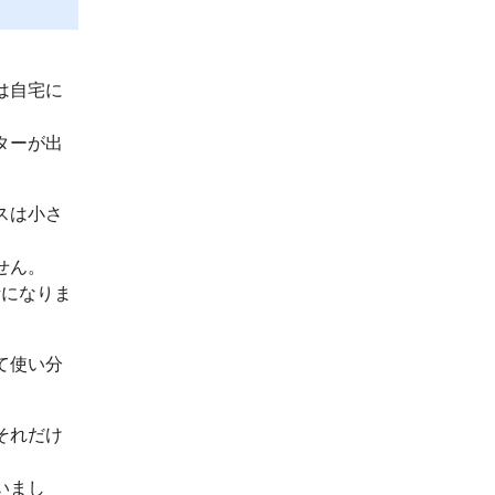
は自宅に
ターが出
スは小さ
せん。
話になりま
て使い分
それだけ
いまし