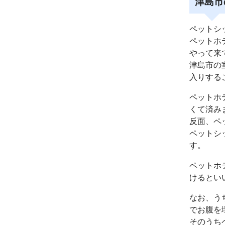
津島市
ペットシ
ペットホ
やって来
津島市の
入りする
ペットホ
くて済み
反面、ペ
ペットシ
す。
ペットホ
けるとい
なお、う
でお腹を
そのうち