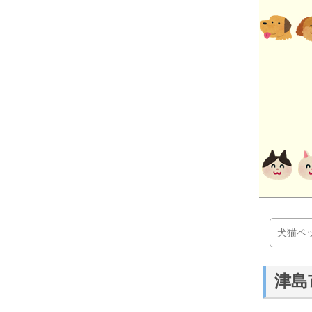
犬猫ペ
津島