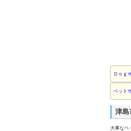
Ｄｏｇ
ペット
津島
大事なペ