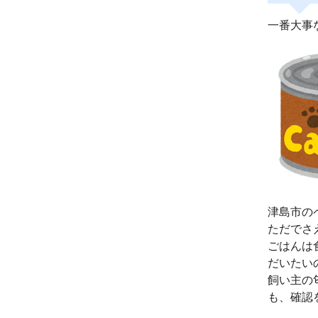
一番大事
津島市の
ただでさ
ごはんは
だいたい
飼い主の
も、確認