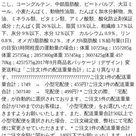
こし、コーングルテン、中鎖脂肪酸、ビートパルプ、大豆ミ
ール、小麦たんぱく、動物性油脂、たんぱく加水分解物、魚
油、ミネラル類、ビタミン類、アミノ酸類、酸化防止剤保証
成分；たんぱく質 26％以上、脂質 13％以上、粗繊維 3.7％以
下、灰分 9％以下、水分 12％以下 カルシウム 0.9％、リン
0.8％、オメガ3脂肪酸 0.2％、オメガ6脂肪酸 1％給与量(1日)
の目安(1時間程度の運動量の場合)；体重 10?25kg；155?285g
体重 25?35kg；285?360g体重 35?45kg；360?425g体重 45?
70kg；425?575g2017年9月商品名パッケージ（デザイン）変
更送料は「ご注文1件の配送重量合計」により異なりま
す。?????????????????????????????????????ご注文1件の配送重
量合計；1?49 → 小型宅配便；455円?ご注文1件の配送重量
合計；50?140 → 宅配便；499円?＊ご注文の際、「宅配
便」が自動的に選択されております。ご注文1件の配送重量
合計が1?49までのお客様は、「小型宅配便」をお選びいただ
きますようお願いいたします。また、配送重量合計50以上で
小型宅配便を選択された場合、ご注文確定後、弊社にて宅配
便に変更させていただきます。＊ご注文1件の配送重量合計
はご注文金額に関わらず、140以下でお願いいたします。141