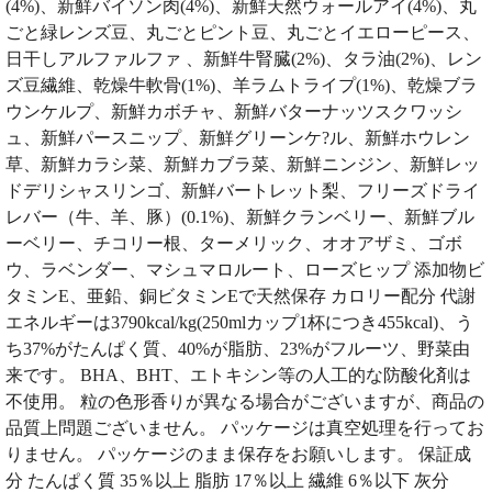
(4%)、新鮮バイソン肉(4%)、新鮮天然ウォールアイ(4%)、丸
ごと緑レンズ豆、丸ごとピント豆、丸ごとイエローピース、
日干しアルファルファ 、新鮮牛腎臓(2%)、タラ油(2%)、レン
ズ豆繊維、乾燥牛軟骨(1%)、羊ラムトライプ(1%)、乾燥ブラ
ウンケルプ、新鮮カボチャ、新鮮バターナッツスクワッシ
ュ、新鮮パースニップ、新鮮グリーンケ?ル、新鮮ホウレン
草、新鮮カラシ菜、新鮮カブラ菜、新鮮ニンジン、新鮮レッ
ドデリシャスリンゴ、新鮮バートレット梨、フリーズドライ
レバー（牛、羊、豚）(0.1%)、新鮮クランベリー、新鮮ブル
ーベリー、チコリー根、ターメリック、オオアザミ、ゴボ
ウ、ラベンダー、マシュマロルート、ローズヒップ 添加物ビ
タミンE、亜鉛、銅ビタミンEで天然保存 カロリー配分 代謝
エネルギーは3790kcal/kg(250mlカップ1杯につき455kcal)、う
ち37%がたんぱく質、40%が脂肪、23%がフルーツ、野菜由
来です。 BHA、BHT、エトキシン等の人工的な防酸化剤は
不使用。 粒の色形香りが異なる場合がございますが、商品の
品質上問題ございません。 パッケージは真空処理を行ってお
りません。 パッケージのまま保存をお願いします。 保証成
分 たんぱく質 35％以上 脂肪 17％以上 繊維 6％以下 灰分