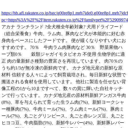
https://hb.afl.rakuten.co.jp/hgc/g00re8p1.mrh7ide0.g00re8p1.mrh7jdc
pc=https%3A%2F%2Fitem.rakuten.co.jp%2Ffamilypet%2F52909
アカナ ランチランド ?全犬種全年齢対象? 犬用ドライフード
（総合栄養食）牛肉、ラム肉、豚肉など犬が本能的に好む赤
身肉をベースにしたフードです。 便が緩くなりやすい犬にお
すすめです。 70％ 牛肉ラム肉豚肉など 30％ 野菜果物ハ
ーブ類0％ 穀類ジャガイモタピオカ 不使用 生物学的に適
正 肉の量新鮮さ種類の豊富さを再現しています。 肉70％の
うち約1/3が無冷凍の新鮮肉です。 カナダ地元産の新鮮な原
材料 信頼する人々によって飼育栽培され、毎日新鮮な状態で
搬送される食材を使用しています。 他社に製造を任せない背
像工程の1から10まですべて、数々の賞に輝いた自社キッチ
ンで行っています。 カナダ地元産の原材料新鮮アンガス牛肉
(8%)、草を与えられて育った生ラム肉(7%)、新鮮ヨークシャ
ー種豚肉(7%)、牛肉ミール(7%)、ラム肉ミール(7%)、豚肉ミ
ール(7%)、丸ごとグリンピース、丸ごと赤レンズ豆、丸ごと
ヒヨコ豆、牛肉脂肪(5%)、新鮮牛レバー(4%)、新鮮豚レバー