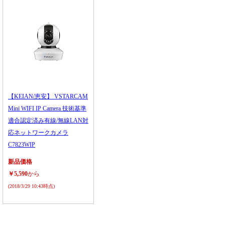
【KEIAN/恵安】 VSTARCAM
Mini WIFI IP Camera 技術基準
適合認定済み有線/無線LAN対
応ネットワークカメラ
C7823WIP
新品価格
￥5,590
から
(2018/3/29 10:43時点)