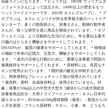
高級ラインになります。＊ピュリナは、1893年 ウィリアムダ
ンフォースさんによって設立され、100年以上の歴史をもつ
ペットフードメーカーです。2001年 ネスレグループに。＊プ
ロプランは、ネスレ ピュリナが誇る世界最大級のペットケア
センターで、多くの獣医師さん、栄養士さん、動物行動学者
さんが、様々な研究を基に商品を開発されています。＊オプ
ティエイジは、より活動的な生活のために、年を重ねる愛犬
の脳のはたらきと機敏さをサポートしてくれます。＊
DHAEPAが、歯茎の健康をサポートしてくれます。＊植物油
の補給で本来の記憶力、注意力、機敏さをサポートしてくれ
ます。＊成犬の活発な行動のために、重要な栄養素で関節の
健康維持をサポートしてくれます。＊原材料には、良質なチ
キンが使用されています。＊開封後の酸化を抑制するため
に、簡単便利なフレッシュチャック袋が採用されています。
＊着色料、香料、合成保存料は、使用されていません。対
象；体重が10kg以上の中型犬大型犬 7歳頃からの成犬用総合
栄養食商品区分；犬用ドライフードメーカー；ネスレ日本代
謝エネルギー；約364kcal/100g賞味期限（最長）；製造から18
ヶ月生産国；フランス原材料；チキン、小麦、米、とうもろ