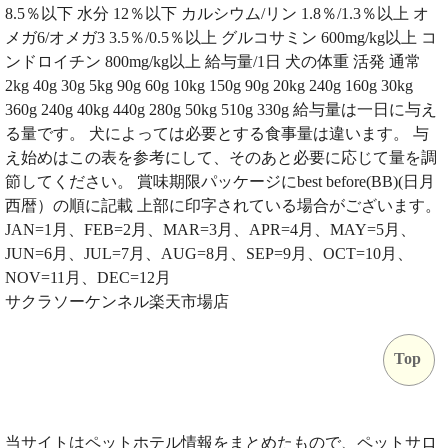
8.5％以下 水分 12％以下 カルシウム/リン 1.8％/1.3％以上 オ
メガ6/オメガ3 3.5％/0.5％以上 グルコサミン 600mg/kg以上 コ
ンドロイチン 800mg/kg以上 給与量/1日 犬の体重 活発 通常
2kg 40g 30g 5kg 90g 60g 10kg 150g 90g 20kg 240g 160g 30kg
360g 240g 40kg 440g 280g 50kg 510g 330g 給与量は一日に与え
る量です。 犬によっては必要とする食事量は違います。 与
え始めはこの表を参考にして、そのあと必要に応じて量を調
節してください。 賞味期限パッケージにbest before(BB)(日月
西暦）の順に記載 上部に印字されている場合がございます。
JAN=1月、FEB=2月、MAR=3月、APR=4月、MAY=5月、
JUN=6月、JUL=7月、AUG=8月、SEP=9月、OCT=10月、
NOV=11月、DEC=12月
サクラソーケンネル楽天市場店
Top
当サイトはペットホテル情報をまとめたもので、ペットサロ