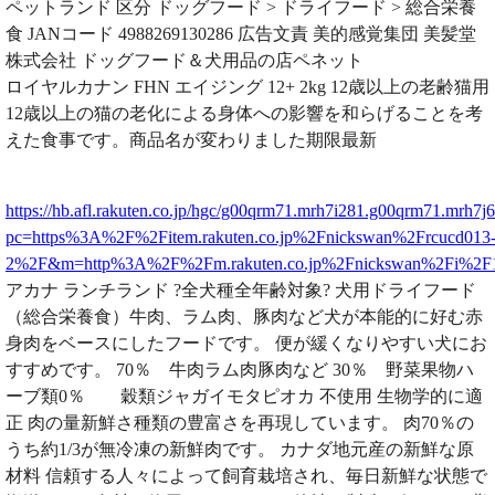
ペットランド 区分 ドッグフード > ドライフード > 総合栄養
食 JANコード 4988269130286 広告文責 美的感覚集団 美髪堂
株式会社 ドッグフード＆犬用品の店ペネット
ロイヤルカナン FHN エイジング 12+ 2kg 12歳以上の老齢猫用
12歳以上の猫の老化による身体への影響を和らげることを考
えた食事です。商品名が変わりました期限最新
https://hb.afl.rakuten.co.jp/hgc/g00qrm71.mrh7i281.g00qrm71.mrh7j
pc=https%3A%2F%2Fitem.rakuten.co.jp%2Fnickswan%2Frcucd013
2%2F&m=http%3A%2F%2Fm.rakuten.co.jp%2Fnickswan%2Fi%2F
アカナ ランチランド ?全犬種全年齢対象? 犬用ドライフード
（総合栄養食）牛肉、ラム肉、豚肉など犬が本能的に好む赤
身肉をベースにしたフードです。 便が緩くなりやすい犬にお
すすめです。 70％ 牛肉ラム肉豚肉など 30％ 野菜果物ハ
ーブ類0％ 穀類ジャガイモタピオカ 不使用 生物学的に適
正 肉の量新鮮さ種類の豊富さを再現しています。 肉70％の
うち約1/3が無冷凍の新鮮肉です。 カナダ地元産の新鮮な原
材料 信頼する人々によって飼育栽培され、毎日新鮮な状態で