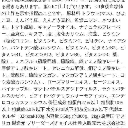
る働きもあります。 低GIに仕上げています。 GI食後血糖値
の上昇を示す指標のことです。 原材料 トラウト(マス)、ひよ
こ豆、えんどう豆、えんどう豆粉、乾燥ニシン、さつまい
も、トマト繊維、キャノーラオイル、ナチュラルフレーバ
ー、亜麻仁、キヌア、塩、塩化カリウム、海藻、ビタミン
（塩化コリン、ビタミンE、ビタミンC、ビオチン、ナイアシ
ン、パントテン酸カルシウム、ビタミンA、ビタミンB2、ビ
タミンB1、ビタミンB12、ビタミンB6、ビタミンD3、葉
酸）、ミネラル（硫酸亜鉛、硫酸鉄、鉄アミノ酸キレート、
亜鉛アミノ酸キレート、セレニウム酵母、銅アミノ酸キレー
ト、硫酸銅、硫酸マンガン、マンガンアミノ酸キレート、ヨ
ウ素酸カルシウム）、ローズマリーエキス、セージエキス、
パイナップル、ラクトバチルスアシドフィルス、ラクトバチ
ルスカゼイ、ビフィドバクテリウムサーモフィラム、エンテ
ロコッカスフェシウム 保証成分 粗蛋白27％以上 粗脂肪10％
以上 粗繊維6.0％以下 水分10％以下 粗灰分8.0％以下 代謝エ
ネルギー324kcal/100g 内容量 5.5kg (他800g、2kg) 原産国 アメ
リカ 製造元 ブリーダーズチョイス社 輸入販売元 株式会社Bi