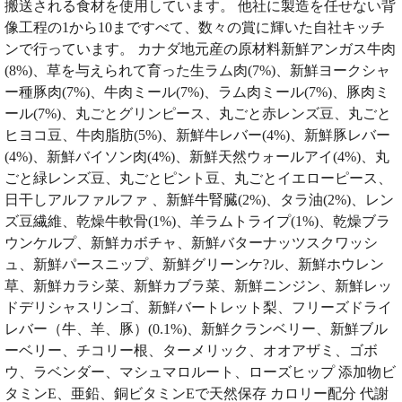
搬送される食材を使用しています。 他社に製造を任せない背
像工程の1から10まですべて、数々の賞に輝いた自社キッチ
ンで行っています。 カナダ地元産の原材料新鮮アンガス牛肉
(8%)、草を与えられて育った生ラム肉(7%)、新鮮ヨークシャ
ー種豚肉(7%)、牛肉ミール(7%)、ラム肉ミール(7%)、豚肉ミ
ール(7%)、丸ごとグリンピース、丸ごと赤レンズ豆、丸ごと
ヒヨコ豆、牛肉脂肪(5%)、新鮮牛レバー(4%)、新鮮豚レバー
(4%)、新鮮バイソン肉(4%)、新鮮天然ウォールアイ(4%)、丸
ごと緑レンズ豆、丸ごとピント豆、丸ごとイエローピース、
日干しアルファルファ 、新鮮牛腎臓(2%)、タラ油(2%)、レン
ズ豆繊維、乾燥牛軟骨(1%)、羊ラムトライプ(1%)、乾燥ブラ
ウンケルプ、新鮮カボチャ、新鮮バターナッツスクワッシ
ュ、新鮮パースニップ、新鮮グリーンケ?ル、新鮮ホウレン
草、新鮮カラシ菜、新鮮カブラ菜、新鮮ニンジン、新鮮レッ
ドデリシャスリンゴ、新鮮バートレット梨、フリーズドライ
レバー（牛、羊、豚）(0.1%)、新鮮クランベリー、新鮮ブル
ーベリー、チコリー根、ターメリック、オオアザミ、ゴボ
ウ、ラベンダー、マシュマロルート、ローズヒップ 添加物ビ
タミンE、亜鉛、銅ビタミンEで天然保存 カロリー配分 代謝