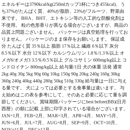
エネルギーは3790kcal/kg(250mlカップ1杯につき455kcal)、う
ち37%がたんぱく質、40%が脂肪、23%がフルーツ、野菜由
来です。 BHA、BHT、エトキシン等の人工的な防酸化剤は
不使用。 粒の色形香りが異なる場合がございますが、商品の
品質上問題ございません。 パッケージは真空処理を行ってお
りません。 パッケージのまま保存をお願いします。 保証成
分 たんぱく質 35％以上 脂肪 17％以上 繊維 6％以下 灰分
8.5％以下 水分 12％以下 カルシウム/リン 1.8％/1.3％以上 オ
メガ6/オメガ3 3.5％/0.5％以上 グルコサミン 600mg/kg以上 コ
ンドロイチン 800mg/kg以上 給与量/1日 犬の体重 活発 通常
2kg 40g 30g 5kg 90g 60g 10kg 150g 90g 20kg 240g 160g 30kg
360g 240g 40kg 440g 280g 50kg 510g 330g 給与量は一日に与え
る量です。 犬によっては必要とする食事量は違います。 与
え始めはこの表を参考にして、そのあと必要に応じて量を調
節してください。 賞味期限パッケージにbest before(BB)(日月
西暦）の順に記載 上部に印字されている場合がございます。
JAN=1月、FEB=2月、MAR=3月、APR=4月、MAY=5月、
JUN=6月、JUL=7月、AUG=8月、SEP=9月、OCT=10月、
NOV=11月、DEC=12月