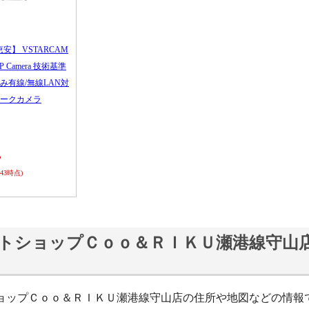
恵安】 VSTARCAM
 IP Camera 技術基準
み有線/無線LAN対
ークカメラ
ら
0:43時点)
トショップＣｏｏ＆ＲＩＫＵ瀬港線守山
ョップＣｏｏ＆ＲＩＫＵ瀬港線守山店の住所や地図などの情報