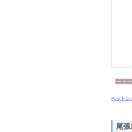
ペットシ
尾張