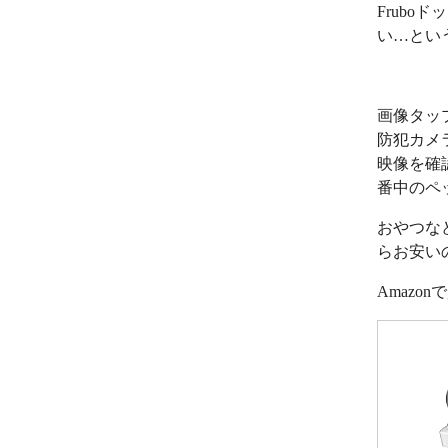
Frub
い…とい
画像タッ
防犯カメ
映像を確
番中のペ
おやつな
らお安い
Amazo