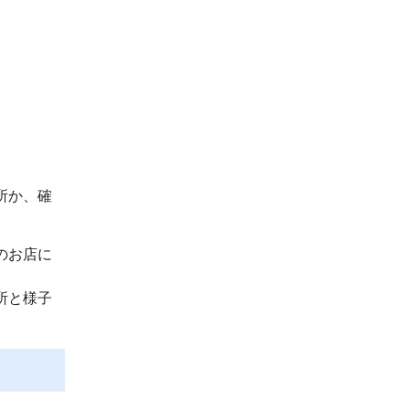
所か、確
のお店に
所と様子