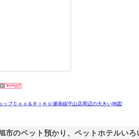
ョップＣｏｏ＆ＲＩＫＵ瀬港線守山店周辺の大きい地図
旭市のペット預かり、ペットホテルいろ