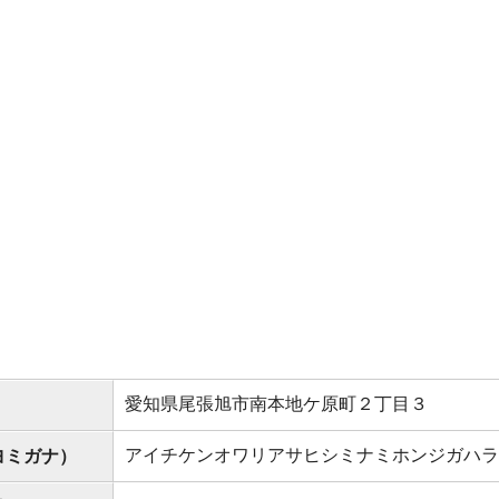
愛知県尾張旭市南本地ケ原町２丁目３
アイチケンオワリアサヒシミナミホンジガハラ
ヨミガナ）