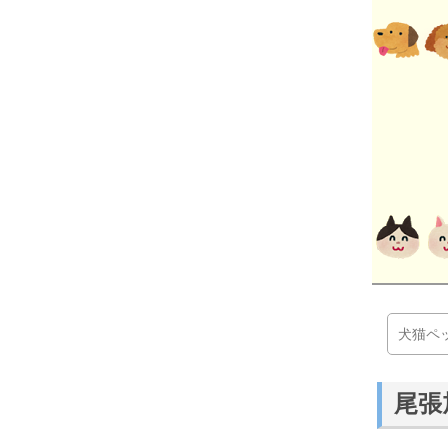
犬猫ペ
尾張