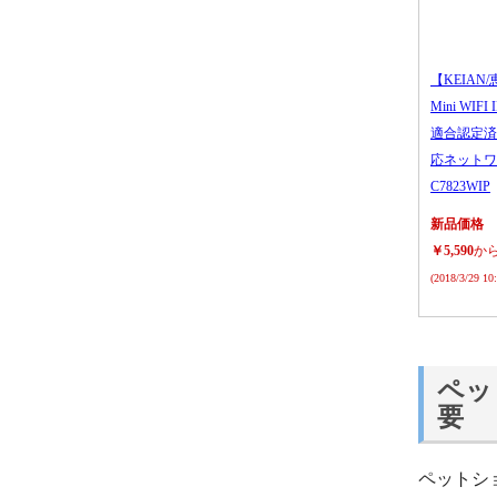
【KEIAN/
Mini WIFI
適合認定済
応ネットワ
C7823WIP
新品価格
￥5,590
か
(2018/3/29 1
ペッ
要
ペットシ