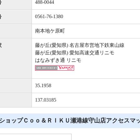
488-0044
号
0561-76-1380
号
南本地ケ原町
藤が丘(愛知県) 名古屋市営地下鉄東山線
駅
藤が丘(愛知県) 愛知高速交通リニモ
はなみずき通 リニモ
35.1958
137.03185
ショップＣｏｏ＆ＲＩＫＵ瀬港線守山店アクセスマ