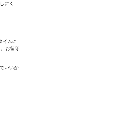
出しにく
タイムに
す。お留守
ルでいいか