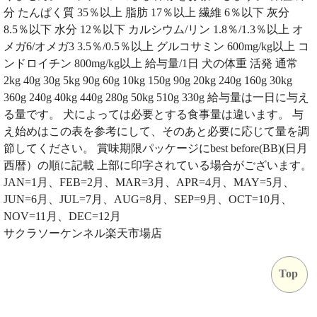
分 たんぱく質 35％以上 脂肪 17％以上 繊維 6％以下 灰分
8.5％以下 水分 12％以下 カルシウム/リン 1.8％/1.3％以上 オ
メガ6/オメガ3 3.5％/0.5％以上 グルコサミン 600mg/kg以上 コ
ンドロイチン 800mg/kg以上 給与量/1日 犬の体重 活発 通常
2kg 40g 30g 5kg 90g 60g 10kg 150g 90g 20kg 240g 160g 30kg
360g 240g 40kg 440g 280g 50kg 510g 330g 給与量は一日に与え
る量です。 犬によっては必要とする食事量は違います。 与
え始めはこの表を参考にして、そのあと必要に応じて量を調
節してください。 賞味期限パッケージにbest before(BB)(日月
西暦）の順に記載 上部に印字されている場合がございます。
JAN=1月、FEB=2月、MAR=3月、APR=4月、MAY=5月、
JUN=6月、JUL=7月、AUG=8月、SEP=9月、OCT=10月、
NOV=11月、DEC=12月
サクラソーケンネル楽天市場店
Top