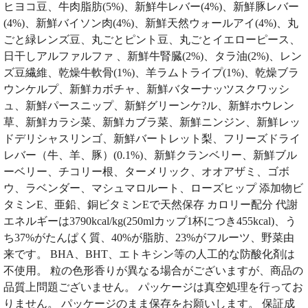
ヒヨコ豆、牛肉脂肪(5%)、新鮮牛レバー(4%)、新鮮豚レバー
(4%)、新鮮バイソン肉(4%)、新鮮天然ウォールアイ(4%)、丸
ごと緑レンズ豆、丸ごとピント豆、丸ごとイエローピース、
日干しアルファルファ 、新鮮牛腎臓(2%)、タラ油(2%)、レン
ズ豆繊維、乾燥牛軟骨(1%)、羊ラムトライプ(1%)、乾燥ブラ
ウンケルプ、新鮮カボチャ、新鮮バターナッツスクワッシ
ュ、新鮮パースニップ、新鮮グリーンケ?ル、新鮮ホウレン
草、新鮮カラシ菜、新鮮カブラ菜、新鮮ニンジン、新鮮レッ
ドデリシャスリンゴ、新鮮バートレット梨、フリーズドライ
レバー（牛、羊、豚）(0.1%)、新鮮クランベリー、新鮮ブル
ーベリー、チコリー根、ターメリック、オオアザミ、ゴボ
ウ、ラベンダー、マシュマロルート、ローズヒップ 添加物ビ
タミンE、亜鉛、銅ビタミンEで天然保存 カロリー配分 代謝
エネルギーは3790kcal/kg(250mlカップ1杯につき455kcal)、う
ち37%がたんぱく質、40%が脂肪、23%がフルーツ、野菜由
来です。 BHA、BHT、エトキシン等の人工的な防酸化剤は
不使用。 粒の色形香りが異なる場合がございますが、商品の
品質上問題ございません。 パッケージは真空処理を行ってお
りません。 パッケージのまま保存をお願いします。 保証成