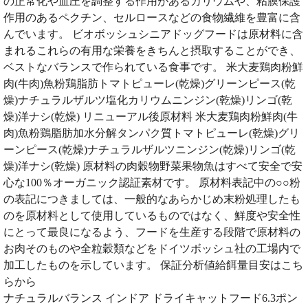
の正常化や血圧を調整する作用があるカリウムや、粘膜保護
作用のあるペクチン、セルロースなどの食物繊維を豊富に含
んでいます。 ビオボッシュシニアドッグフードは原材料に含
まれるこれらの有用な栄養をきちんと摂取することができ、
ベストなバランスで作られている食事です。 米大麦鶏肉粉鮮
肉(牛肉)魚粉鶏脂肪トマトピューレ(乾燥)グリーンピース(乾
燥)ナチュラルザルツ塩化カリウムニンジン(乾燥)リンゴ(乾
燥)洋ナシ(乾燥) リニューアル後原材料 米大麦鶏肉粉鮮肉(牛
肉)魚粉鶏脂肪加水分解タンパク質トマトピューレ(乾燥)グリ
ーンピース(乾燥)ナチュラルザルツニンジン(乾燥)リンゴ(乾
燥)洋ナシ(乾燥) 原材料の肉穀物野菜果物魚はすべて安全で安
心な100％オーガニック認証素材です。 原材料表記中の○○粉
の表記につきましては、一般的なあらかじめ末粉処理したも
のを原材料として使用しているものではなく、鮮度や安全性
にとって最良になるよう、フードを生産する段階で原材料の
お肉そのものや全粒穀類などをドイツボッシュ社の工場内で
加工したものを示しています。 保証分析値給餌量目安はこち
らから
ナチュラルバランス インドア ドライキャットフード6.3ポン