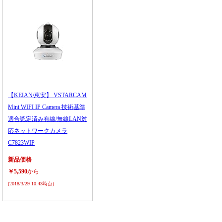
【KEIAN/恵安】 VSTARCAM
Mini WIFI IP Camera 技術基準
適合認定済み有線/無線LAN対
応ネットワークカメラ
C7823WIP
新品価格
￥5,590
から
(2018/3/29 10:43時点)