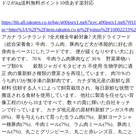
ド/2.85kg送料無料ポイント10倍あす楽対応
https://hb.afl.rakuten.co.jp/hgc/g00psrx1.mrh7icec.g00psrx1.mrh7j91f
pc=https%3A%2F%2Fitem.rakuten.co.jp%2Fjoinus%2F10002233
アカナ ランチランド ?全犬種全年齢対象? 犬用ドライフード
（総合栄養食）牛肉、ラム肉、豚肉など犬が本能的に好む赤
身肉をベースにしたフードです。 便が緩くなりやすい犬にお
すすめです。 70％ 牛肉ラム肉豚肉など 30％ 野菜果物ハ
ーブ類0％ 穀類ジャガイモタピオカ 不使用 生物学的に適
正 肉の量新鮮さ種類の豊富さを再現しています。 肉70％の
うち約1/3が無冷凍の新鮮肉です。 カナダ地元産の新鮮な原
材料 信頼する人々によって飼育栽培され、毎日新鮮な状態で
搬送される食材を使用しています。 他社に製造を任せない背
像工程の1から10まですべて、数々の賞に輝いた自社キッチ
ンで行っています。 カナダ地元産の原材料新鮮アンガス牛肉
(8%)、草を与えられて育った生ラム肉(7%)、新鮮ヨークシャ
ー種豚肉(7%)、牛肉ミール(7%)、ラム肉ミール(7%)、豚肉ミ
ール(7%)、丸ごとグリンピース、丸ごと赤レンズ豆、丸ごと