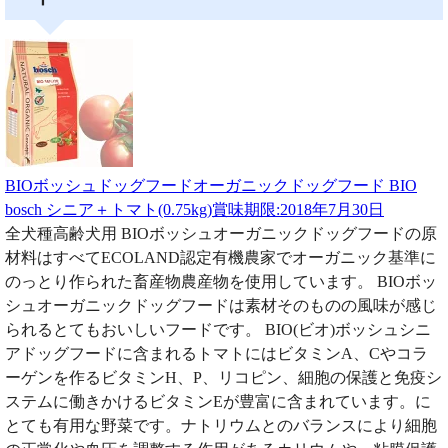
BIOボッシュドッグフードオーガニックドッグフード BIO
bosch シニア＋トマト(0.75kg)賞味期限:2018年7月30日
全犬種高齢犬用 BIOボッシュオーガニックドッグフードの原
材料はすべてECOLAND認定有機農家でオーガニック基準に
のっとり作られた畜産物農産物を使用しています。 BIOボッ
シュオーガニックドッグフードは素材そのものの風味が感じ
られるとてもおいしいフードです。 BIO(ビオ)ボッシュシニ
アドッグフードに含まれるトマトにはビタミンA、Cやコラ
ーゲンを作るビタミンH、P、リコピン、細胞の保護と免疫シ
ステムに働きかけるビタミンEが豊富に含まれています。に
とても有用な野菜です。ナトリウムとのバランスにより細胞