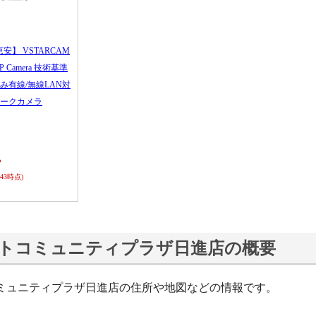
恵安】 VSTARCAM
 IP Camera 技術基準
み有線/無線LAN対
ークカメラ
ら
0:43時点)
トコミュニティプラザ日進店の概要
ミュニティプラザ日進店の住所や地図などの情報です。