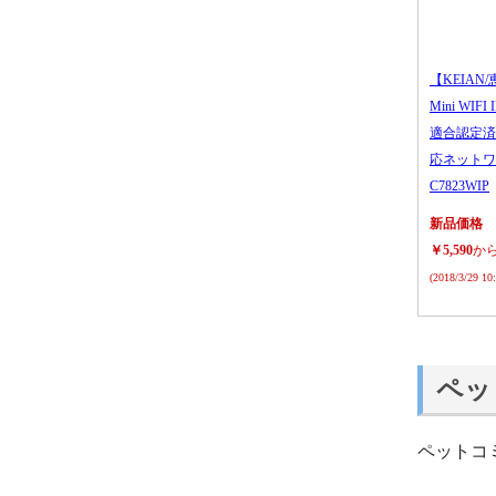
【KEIAN/
Mini WIFI
適合認定済
応ネットワ
C7823WIP
新品価格
￥5,590
か
(2018/3/29 1
ペッ
ペットコ