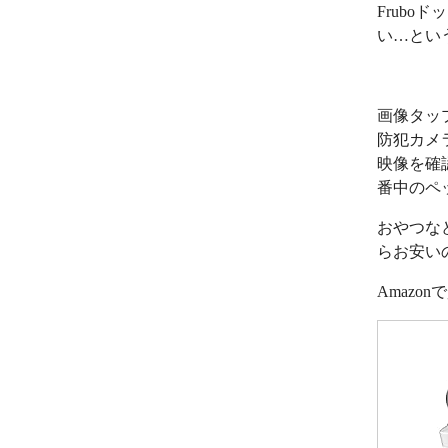
Frub
い…とい
画像タッ
防犯カメ
映像を確
番中のペ
おやつな
らお安い
Amazo