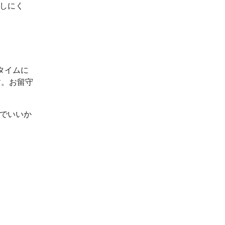
出しにく
タイムに
す。お留守
ルでいいか