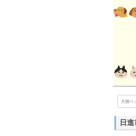
犬猫ペ
日進