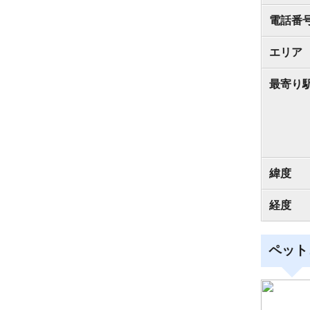
電話番
エリア
最寄り
緯度
経度
ペット