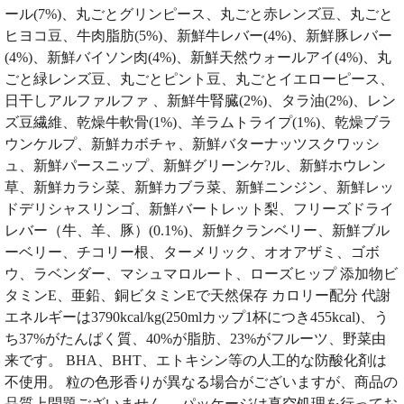
ール(7%)、丸ごとグリンピース、丸ごと赤レンズ豆、丸ごと
ヒヨコ豆、牛肉脂肪(5%)、新鮮牛レバー(4%)、新鮮豚レバー
(4%)、新鮮バイソン肉(4%)、新鮮天然ウォールアイ(4%)、丸
ごと緑レンズ豆、丸ごとピント豆、丸ごとイエローピース、
日干しアルファルファ 、新鮮牛腎臓(2%)、タラ油(2%)、レン
ズ豆繊維、乾燥牛軟骨(1%)、羊ラムトライプ(1%)、乾燥ブラ
ウンケルプ、新鮮カボチャ、新鮮バターナッツスクワッシ
ュ、新鮮パースニップ、新鮮グリーンケ?ル、新鮮ホウレン
草、新鮮カラシ菜、新鮮カブラ菜、新鮮ニンジン、新鮮レッ
ドデリシャスリンゴ、新鮮バートレット梨、フリーズドライ
レバー（牛、羊、豚）(0.1%)、新鮮クランベリー、新鮮ブル
ーベリー、チコリー根、ターメリック、オオアザミ、ゴボ
ウ、ラベンダー、マシュマロルート、ローズヒップ 添加物ビ
タミンE、亜鉛、銅ビタミンEで天然保存 カロリー配分 代謝
エネルギーは3790kcal/kg(250mlカップ1杯につき455kcal)、う
ち37%がたんぱく質、40%が脂肪、23%がフルーツ、野菜由
来です。 BHA、BHT、エトキシン等の人工的な防酸化剤は
不使用。 粒の色形香りが異なる場合がございますが、商品の
品質上問題ございません。 パッケージは真空処理を行ってお