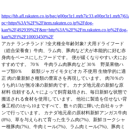
https://hb.afl.rakuten.co.jp/hgc/g00pr3z1.mrh7ic33.g00pr3z1.mrh7j61
pc=https%3A%2F%2Fitem.rakuten.co.jp%2Fdog-
kan%2F492939%2F&m=http%3A%2F%2Fm.rakuten.co.jp%2Fdog-
kan%2Fi%2F10003450%2F
アカナ ランチランド ?全犬種全年齢対象? 犬用ドライフード
（総合栄養食）牛肉、ラム肉、豚肉など犬が本能的に好む赤
身肉をベースにしたフードです。 便が緩くなりやすい犬にお
すすめです。 70％ 牛肉ラム肉豚肉など 30％ 野菜果物ハ
ーブ類0％ 穀類ジャガイモタピオカ 不使用 生物学的に適
正 肉の量新鮮さ種類の豊富さを再現しています。 肉70％の
うち約1/3が無冷凍の新鮮肉です。 カナダ地元産の新鮮な原
材料 信頼する人々によって飼育栽培され、毎日新鮮な状態で
搬送される食材を使用しています。 他社に製造を任せない背
像工程の1から10まですべて、数々の賞に輝いた自社キッチ
ンで行っています。 カナダ地元産の原材料新鮮アンガス牛肉
(8%)、草を与えられて育った生ラム肉(7%)、新鮮ヨークシャ
ー種豚肉(7%)、牛肉ミール(7%)、ラム肉ミール(7%)、豚肉ミ