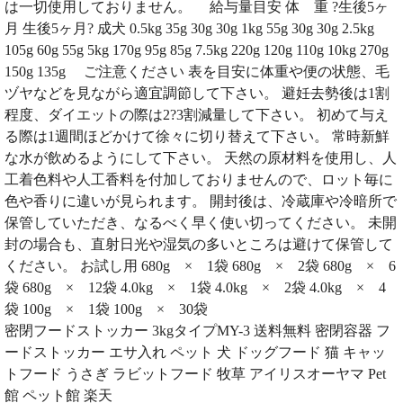
は一切使用しておりません。 給与量目安 体 重 ?生後5ヶ
月 生後5ヶ月? 成犬 0.5kg 35g 30g 30g 1kg 55g 30g 30g 2.5kg
105g 60g 55g 5kg 170g 95g 85g 7.5kg 220g 120g 110g 10kg 270g
150g 135g ご注意ください 表を目安に体重や便の状態、毛
ヅヤなどを見ながら適宜調節して下さい。 避妊去勢後は1割
程度、ダイエットの際は2?3割減量して下さい。 初めて与え
る際は1週間ほどかけて徐々に切り替えて下さい。 常時新鮮
な水が飲めるようにして下さい。 天然の原材料を使用し、人
工着色料や人工香料を付加しておりませんので、ロット毎に
色や香りに違いが見られます。 開封後は、冷蔵庫や冷暗所で
保管していただき、なるべく早く使い切ってください。 未開
封の場合も、直射日光や湿気の多いところは避けて保管して
ください。 お試し用 680g × 1袋 680g × 2袋 680g × 6
袋 680g × 12袋 4.0kg × 1袋 4.0kg × 2袋 4.0kg × 4
袋 100g × 1袋 100g × 30袋
密閉フードストッカー 3kgタイプMY-3 送料無料 密閉容器 フ
ードストッカー エサ入れ ペット 犬 ドッグフード 猫 キャッ
トフード うさぎ ラビットフード 牧草 アイリスオーヤマ Pet
館 ペット館 楽天