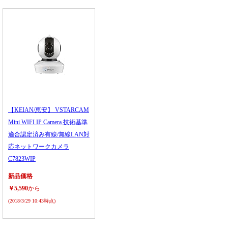
【KEIAN/恵安】 VSTARCAM
Mini WIFI IP Camera 技術基準
適合認定済み有線/無線LAN対
応ネットワークカメラ
C7823WIP
新品価格
￥5,590
から
(2018/3/29 10:43時点)