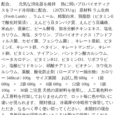
配合。 元気な消化器を維持 熱に弱いプロバイオティク
スをフード冷却後に配合。（20万CFU/g） 原材料 ラム生肉
（Fresh Lamb）、ラムミール、精製白米、鶏脂肪（ビタミンE
で酸化対策済）、えんどう豆タンパク質、えんどう豆繊維、
米ぬか、亜麻仁、ビール酵母、加水分解チキンエキス、塩化
カリウム、海塩、タウリン、プロバイオティクス（アシドフ
ィルス菌、カゼイ菌、フェシウム菌）、キレート亜鉛、ビタ
ミンE、キレート鉄、ベタイン、キレートマンガン、キレー
ト銅、ビタミンA、ナイアシン、パントテン酸カルシウム、
ベータカロテン、ビタミンB12、ビタミンD3、リボフラビ
ン、塩酸ピリドキシン、硝酸チアミン、ビオチン、ヨウ化カ
ルシウム、葉酸、酸化防止剤（ローズマリー抽出物） カロリ
ー 348kcal / 100g サイズ展開 お試し用 680g × 1袋
680g × 2袋 680g × 6袋 680g × 12袋 100g × 1袋
100g × 30袋 ご注意 天然の原材料を使用し、人工着色料や
人工香料を付加しておりませんので、ロット毎に色や匂いに
違いが見られます。 開封後は、冷蔵庫や冷暗所で保管してい
ただき、なるべく早く使い切ってください。 未開封の場合
も、直射日光や湿気の多いところは避けて保管してくださ