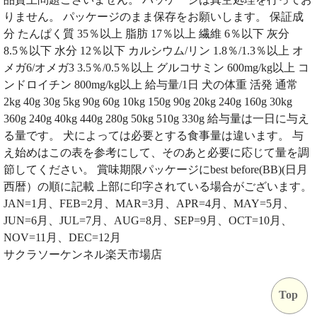
りません。 パッケージのまま保存をお願いします。 保証成
分 たんぱく質 35％以上 脂肪 17％以上 繊維 6％以下 灰分
8.5％以下 水分 12％以下 カルシウム/リン 1.8％/1.3％以上 オ
メガ6/オメガ3 3.5％/0.5％以上 グルコサミン 600mg/kg以上 コ
ンドロイチン 800mg/kg以上 給与量/1日 犬の体重 活発 通常
2kg 40g 30g 5kg 90g 60g 10kg 150g 90g 20kg 240g 160g 30kg
360g 240g 40kg 440g 280g 50kg 510g 330g 給与量は一日に与え
る量です。 犬によっては必要とする食事量は違います。 与
え始めはこの表を参考にして、そのあと必要に応じて量を調
節してください。 賞味期限パッケージにbest before(BB)(日月
西暦）の順に記載 上部に印字されている場合がございます。
JAN=1月、FEB=2月、MAR=3月、APR=4月、MAY=5月、
JUN=6月、JUL=7月、AUG=8月、SEP=9月、OCT=10月、
NOV=11月、DEC=12月
サクラソーケンネル楽天市場店
Top