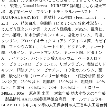
い。 製造元 Natural Harvest NURSERY 詳細はこちら 楽天市
場 あす楽ページ ブランド ナチュラルハーベスト /
NATURAL HARVEST 原材料 ラム生肉（Fresh Lamb）、ラ
ムミール、精製白米、鶏脂肪（ビタミンEで酸化対策済）、
えんどう豆タンパク質、えんどう豆繊維、米ぬか、亜麻仁、
ビール酵母、加水分解チキンエキス、塩化カリウム、海塩、
タウリン、プロバイオティクス（アシドフィルス菌、カゼイ
菌、フェシウム菌）、キレート亜鉛、ビタミンE、キレート
鉄、ベタイン、キレートマンガン、キレート銅、ビタミン
A、ナイアシン、パントテン酸カルシウム、ベータカロテ
ン、ビタミンB12、ビタミンD3、リボフラビン、塩酸ピリド
キシン、硝酸チアミン、ビオチン、ヨウ化カルシウム、葉
酸、酸化防止剤（ローズマリー抽出物） 保証分析値 粗タ
ンパク質 25.0％以上、粗脂肪 15.0％以上、粗繊維 4.0％
以下、粗灰分 8.0％以下、水分 10.0％以下 カロリー
348kcal / 100g 原産国 米国 対象年齢 幼犬小型犬の全年齢
製品情報 AAFCO栄養基準適合商品 オールナチュラル
BHABHTエトキシキン等の人工保存料や人工香料人工着色料