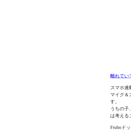
離れてい
スマホ連
マイク＆
す。
うちの子
は考える
Frub