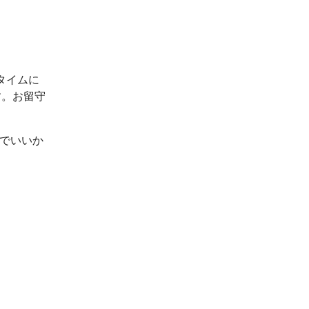
タイムに
す。お留守
ルでいいか