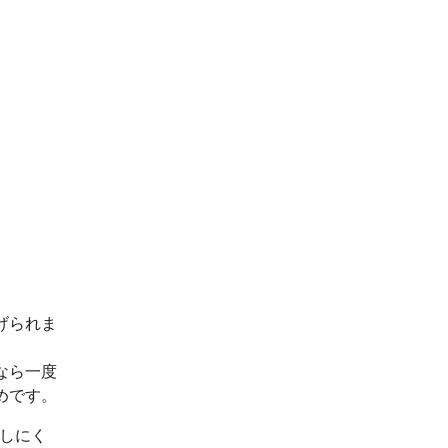
げられま
なら一度
めです。
出しにく