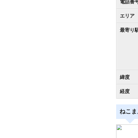
電話番
エリア
最寄り
緯度
経度
ねこま