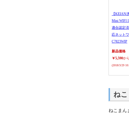
【KEIAN/
Mini WIFI
適合認定済
応ネットワ
C7823WIP
新品価格
￥5,590
か
(2018/3/29 1
ねこ
ねこまん