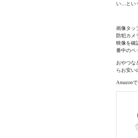
い…とい
画像タッ
防犯カメ
映像を確
番中のペ
おやつな
らお安い
Amazo