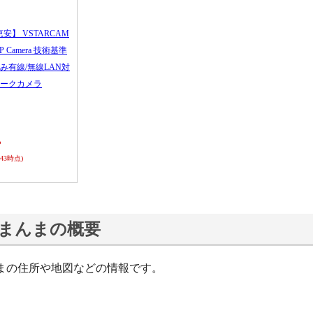
恵安】 VSTARCAM
 IP Camera 技術基準
み有線/無線LAN対
ークカメラ
ら
0:43時点)
まんまの概要
まの住所や地図などの情報です。