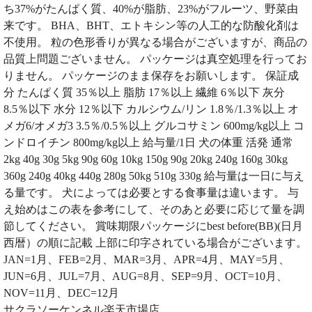
ち37%がたんぱく質、40%が脂肪、23%がフルーツ、野菜由
来です。 BHA、BHT、エトキシン等の人工的な防酸化剤は
不使用。 粒の色形香りが異なる場合がございますが、商品の
品質上問題ございません。 パッケージは真空処理を行ってお
りません。 パッケージのまま保存をお願いします。 保証成
分 たんぱく質 35％以上 脂肪 17％以上 繊維 6％以下 灰分
8.5％以下 水分 12％以下 カルシウム/リン 1.8％/1.3％以上 オ
メガ6/オメガ3 3.5％/0.5％以上 グルコサミン 600mg/kg以上 コ
ンドロイチン 800mg/kg以上 給与量/1日 犬の体重 活発 通常
2kg 40g 30g 5kg 90g 60g 10kg 150g 90g 20kg 240g 160g 30kg
360g 240g 40kg 440g 280g 50kg 510g 330g 給与量は一日に与え
る量です。 犬によっては必要とする食事量は違います。 与
え始めはこの表を参考にして、そのあと必要に応じて量を調
節してください。 賞味期限パッケージにbest before(BB)(日月
西暦）の順に記載 上部に印字されている場合がございます。
JAN=1月、FEB=2月、MAR=3月、APR=4月、MAY=5月、
JUN=6月、JUL=7月、AUG=8月、SEP=9月、OCT=10月、
NOV=11月、DEC=12月
サクラソーケンネル楽天市場店