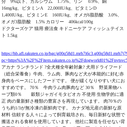
分 9%以下、カルシウム 1.75%、リン 0.9%、銅
16mg/kg、ビタミンA 22,000IU/kg、ビタミンD
1,400IU/kg、ビタミンE 160IU/kg、オメガ6脂肪酸 3.0%、
オメガ3脂肪酸 1.5% カロリー 406kcal/100g
ドクターズケア 猫用 療法食 キドニーケア フィッシュテイス
ト 1.5kg
https://hb.afl.rakuten.co.jp/hgc/g00q58d1.mrh7i6c3.g00q58d1.mrh7j7
pc=https%3A%2F%2Fitem.rakuten.co.jp%2Fdogworld01%2Fnvts
アカナ ランチランド ?全犬種全年齢対象? 犬用ドライフード
（総合栄養食）牛肉、ラム肉、豚肉など犬が本能的に好む赤
身肉をベースにしたフードです。 便が緩くなりやすい犬にお
すすめです。 70％ 牛肉ラム肉豚肉など 30％ 野菜果物ハ
ーブ類0％ 穀類ジャガイモタピオカ 不使用 生物学的に適
正 肉の量新鮮さ種類の豊富さを再現しています。 肉70％の
うち約1/3が無冷凍の新鮮肉です。 カナダ地元産の新鮮な原
材料 信頼する人々によって飼育栽培され、毎日新鮮な状態で
搬送される食材を使用しています。 他社に製造を任せない背