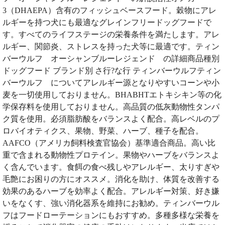
3（DHAEPA）含有のフィッシュベースフード。穀物にアレ
ルギーを持つ犬にも最適なグレインフリードッグフードで
す。すべてのライフステージの栄養条件を満たします。アレ
ルギー、関節炎、ストレスを持った犬等に最適です。ティン
バーウルフ オーシャンブルーレジェンド の詳細商品種別
ドッグフード ブランド別 さ行?な行 ティンバーウルフティン
バーウルフ についてアレルギー源となりやすいコーンや小
麦を一切使用しておりません。BHABHTエトキシキン等の化
学保存料を使用しておりません。高品質の低灰動物性タンパ
ク質を使用。必須脂肪酸をバランスよく配合。高レベルのプ
ロバイオティクス、果物、野菜、ハーブ、種子を配合。
AAFCO（アメリカ飼料検査官協会）基準適合商品。高い比
重で含まれる動物性プロテイン。果物やハーブをバランスよ
く含んでいます。食餌の食べ残しやアレルギー、太りすぎや
毛艶にお困りの方にオススメ。消化を助け、体質を改善する
効果のあるハーブを効率よく配合。アレルギー対策、好き嫌
いをなくす、強い消化器系を維持にお勧め。ティンバーウル
フはフードローテーションにもおすすめ。多種多様な栄養を