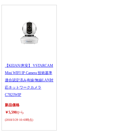
【KEIAN/恵安】 VSTARCAM
Mini WIFI IP Camera 技術基準
適合認定済み有線/無線LAN対
応ネットワークカメラ
C7823WIP
新品価格
￥5,590
から
(2018/3/29 10:43時点)