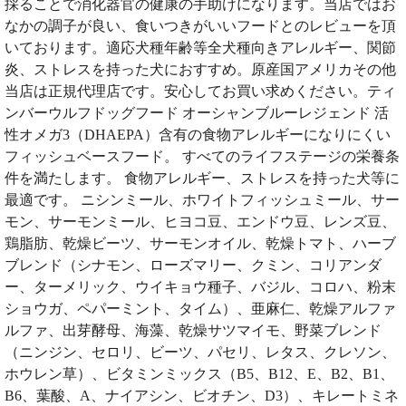
採ることで消化器官の健康の手助けになります。当店ではお
なかの調子が良い、食いつきがいいフードとのレビューを頂
いております。適応犬種年齢等全犬種向きアレルギー、関節
炎、ストレスを持った犬におすすめ。原産国アメリカその他
当店は正規代理店です。安心してお買い求めください。ティ
ンバーウルフドッグフード オーシャンブルーレジェンド 活
性オメガ3（DHAEPA）含有の食物アレルギーになりにくい
フィッシュベースフード。 すべてのライフステージの栄養条
件を満たします。 食物アレルギー、ストレスを持った犬等に
最適です。 ニシンミール、ホワイトフィッシュミール、サー
モン、サーモンミール、ヒヨコ豆、エンドウ豆、レンズ豆、
鶏脂肪、乾燥ビーツ、サーモンオイル、乾燥トマト、ハーブ
ブレンド（シナモン、ローズマリー、クミン、コリアンダ
ー、ターメリック、ウイキョウ種子、バジル、コロハ、粉末
ショウガ、ペパーミント、タイム）、亜麻仁、乾燥アルファ
ルファ、出芽酵母、海藻、乾燥サツマイモ、野菜ブレンド
（ニンジン、セロリ、ビーツ、パセリ、レタス、クレソン、
ホウレン草）、ビタミンミックス（B5、B12、E、B2、B1、
B6、葉酸、A、ナイアシン、ビオチン、D3）、キレートミネ