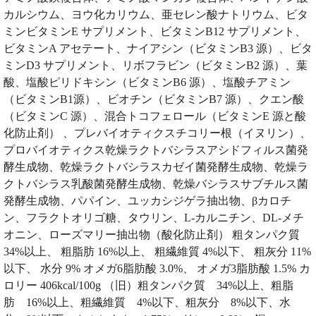
カルシウム、ヨウ化カリウム、亜セレン酸ナトリウム、ビタ
ミンビタミンE サプリメント、ビタミンB12 サプリメント、
ビタミンA アセテート、ナイアシン（ビタミンB3 源）、ビタ
ミンD3 サプリメント、リボフラビン（ビタミンB2 源）、葉
酸、塩酸ピリドキシン（ビタミンB6 源）、塩酸チアミン
（ビタミンB1源）、ビオチン（ビタミンB7 源）、クエン酸
（ビタミンC 源）、混合トコフェロール（ビタミンE 源と酸
化防止剤） 、プレバイオティクスチコリー根（イヌリン）、
プロバイオティクス乾燥ラクトバシラスアシドフィルス菌発
酵生成物、乾燥ラクトバシラスカゼイ菌発酵生成物、乾燥ラ
クトバシラス乳酸菌発酵生成物、乾燥バシラスサブチルス菌
発酵生成物、パパイン、ユッカシジゲラ抽出物、βカロチ
ン、フラクトオリゴ糖、タウリン、L-カルニチン、DL-メチ
オニン、ローズマリー抽出物（酸化防止剤） 粗タンパク質
34%以上、 粗脂肪 16%以上、 粗繊維質 4%以下、 粗灰分 11%
以下、 水分 9% オメガ6脂肪酸 3.0%、 オメガ3脂肪酸 1.5% カ
ロリー 406kcal/100g （旧）粗タンパク質 34%以上、粗脂
肪 16%以上、粗繊維質 4%以下、粗灰分 8%以下、水