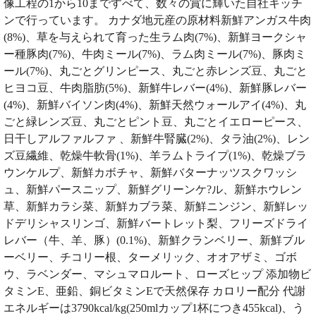
像工程の1から10まですべて、数々の賞に輝いた自社キッチ
ンで行っています。 カナダ地元産の原材料新鮮アンガス牛肉
(8%)、草を与えられて育った生ラム肉(7%)、新鮮ヨークシャ
ー種豚肉(7%)、牛肉ミール(7%)、ラム肉ミール(7%)、豚肉ミ
ール(7%)、丸ごとグリンピース、丸ごと赤レンズ豆、丸ごと
ヒヨコ豆、牛肉脂肪(5%)、新鮮牛レバー(4%)、新鮮豚レバー
(4%)、新鮮バイソン肉(4%)、新鮮天然ウォールアイ(4%)、丸
ごと緑レンズ豆、丸ごとピント豆、丸ごとイエローピース、
日干しアルファルファ 、新鮮牛腎臓(2%)、タラ油(2%)、レン
ズ豆繊維、乾燥牛軟骨(1%)、羊ラムトライプ(1%)、乾燥ブラ
ウンケルプ、新鮮カボチャ、新鮮バターナッツスクワッシ
ュ、新鮮パースニップ、新鮮グリーンケ?ル、新鮮ホウレン
草、新鮮カラシ菜、新鮮カブラ菜、新鮮ニンジン、新鮮レッ
ドデリシャスリンゴ、新鮮バートレット梨、フリーズドライ
レバー（牛、羊、豚）(0.1%)、新鮮クランベリー、新鮮ブル
ーベリー、チコリー根、ターメリック、オオアザミ、ゴボ
ウ、ラベンダー、マシュマロルート、ローズヒップ 添加物ビ
タミンE、亜鉛、銅ビタミンEで天然保存 カロリー配分 代謝
エネルギーは3790kcal/kg(250mlカップ1杯につき455kcal)、う