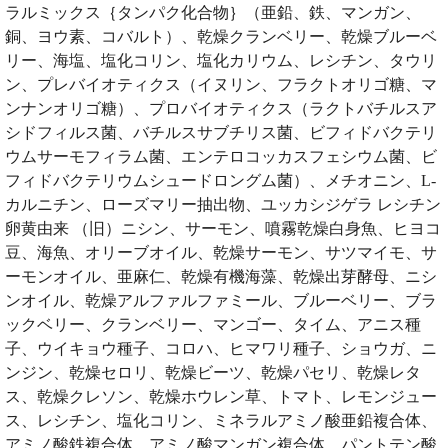
ラルミックス｛タンパク化合物｝（亜鉛、鉄、マンガン、
銅、ヨウ素、コバルト）、乾燥クランベリー、乾燥ブルーベ
リー、海塩、塩化コリン、塩化カリウム、レシチン、タウリ
ン、プレバイオティクス（イヌリン、フラクトオリゴ糖、マ
ンナンオリゴ糖）、プロバイオティクス（ラクトバチルスア
シドフィルス菌、バチルスサブチリス菌、ビフィドバクテリ
ウムサーモフィラム菌、エンテロコッカスフェシウム菌、ビ
フィドバクテリウムシュードロングム菌）、メチオニン、L-
カルニチン、ローズマリー抽出物、ユッカシジゲラ レシチン
卵黄由来 （旧）ニシン、サーモン、噴霧乾燥白身魚、ヒヨコ
豆、海魚、オリーブオイル、乾燥サーモン、サツマイモ、サ
ーモンオイル、亜麻仁、乾燥有機海藻、乾燥出芽酵母、ニシ
ンオイル、乾燥アルファルファミール、ブルーベリー、ブラ
ックベリー、クランベリー、マンゴー、タイム、アニス種
子、ウイキョウ種子、コロハ、ヒマワリ種子、ショウガ、ニ
ンジン、乾燥セロリ、乾燥ビーツ、乾燥パセリ、乾燥レタ
ス、乾燥クレソン、乾燥ホウレン草、トマト、レモンジュー
ス、レシチン、塩化コリン、ミネラルアミノ酸亜鉛複合体、
アミノ酸鉄複合体、アミノ酸マンガン複合体、パントテン酸