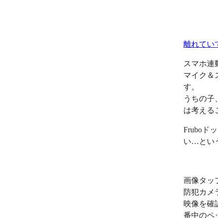
離れてい
スマホ連
マイク＆
す。
うちの子
は考える
Frub
い…とい
画像タッ
防犯カメ
映像を確
番中のペ