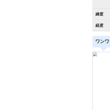
緯度
経度
ワンワ