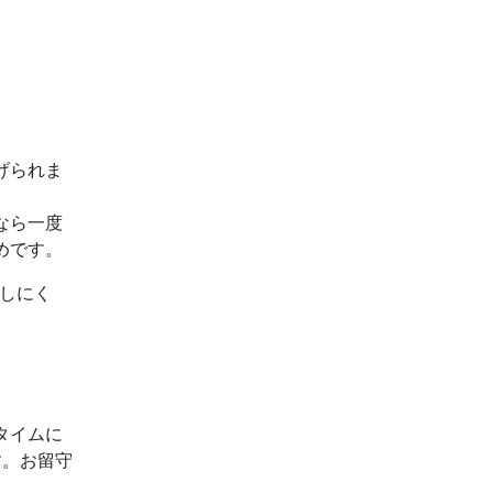
げられま
なら一度
めです。
出しにく
タイムに
す。お留守