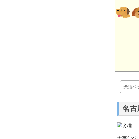
犬猫ペ
名古
大事なペ