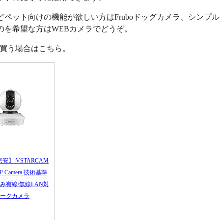
どペット向けの機能が欲しい方はFruboドッグカメラ、シンプ
のを希望な方はWEBカメラでどうぞ。
nで買う場合はこちら。
恵安】 VSTARCAM
 IP Camera 技術基準
み有線/無線LAN対
ークカメラ