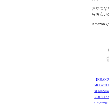
おやつな
らお安い
Amazo
【KEIAN/
Mini WIFI
適合認定済
応ネットワ
C7823WIP