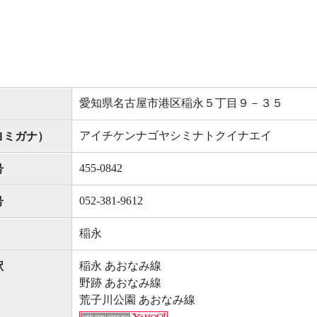
愛知県名古屋市港区稲永５丁目９－３５
アイチケンナゴヤシミナトクイナエイ
ヨミガナ）
455-0842
号
052-381-9612
号
稲永
稲永 あおなみ線
駅
野跡 あおなみ線
荒子川公園 あおなみ線