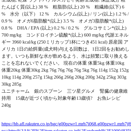
たんぱく質(以上) 38 % 粗脂肪(以上) 20 % 粗繊維(以下) 6
% 水分（以下） 12 % カルシウム(以上) / リン(以上) 1.2 % /
0.9 % オメガ6脂肪酸*(以上) 3.5 % オメガ3脂肪酸*(以上)
0.8 % DHA / EPA (以上) 0.2 % / 0.2 % グルコサミン*(以上)
700 mg/kg コンドロイチン硫酸*(以上) 600 mg/kg 代謝エネル
ギー 3960 kcal/kg (250ミリカップ1杯につき451 kcal) 原産国 ア
メリカ 1日の給餌量(成犬時)与える回数は、1日2回をお勧めし
ます。いつも新鮮な水が飲めるよう、水は頻繁に取り換える
ことを忘れないでください。 現在の体重 体重5kg 体重10kg
体重20kg 体重30kg 2kg 76g 76g 76g 76g 5kg 76g 114g 152g 152g
10kg 114g 200g 257g 15kg 266g 266g 20kg 200g 342g 25kg 303g
30kg 285g
ユニチャーム 銀のスプーン 三ツ星グルメ 腎臓の健康維
持用 15歳が近づく頃から対象年齢13歳頃? お魚レシピ
240g
https://hb.afl.rakuten.co.jp/hgc/g00pzwr1.mrh7i068.g00pzwr1.mrh7jf
pc=https%3A%2F%2Fitem.rakuten.co.jp%2Fandymbl%2F100048