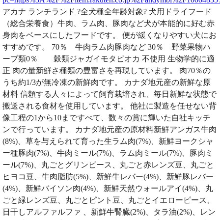
アカナ ランチランド ?全犬種全年齢対象? 犬用ドライフード
（総合栄養食）牛肉、ラム肉、豚肉など犬が本能的に好む赤
身肉をベースにしたフードです。 便が緩くなりやすい犬にお
すすめです。 70％ 牛肉ラム肉豚肉など 30％ 野菜果物ハ
ーブ類0％ 穀類ジャガイモタピオカ 不使用 生物学的に適
正 肉の量新鮮さ種類の豊富さを再現しています。 肉70％の
うち約1/3が無冷凍の新鮮肉です。 カナダ地元産の新鮮な原
材料 信頼する人々によって飼育栽培され、毎日新鮮な状態で
搬送される食材を使用しています。 他社に製造を任せない背
像工程の1から10まですべて、数々の賞に輝いた自社キッチ
ンで行っています。 カナダ地元産の原材料新鮮アンガス牛肉
(8%)、草を与えられて育った生ラム肉(7%)、新鮮ヨークシャ
ー種豚肉(7%)、牛肉ミール(7%)、ラム肉ミール(7%)、豚肉ミ
ール(7%)、丸ごとグリンピース、丸ごと赤レンズ豆、丸ごと
ヒヨコ豆、牛肉脂肪(5%)、新鮮牛レバー(4%)、新鮮豚レバー
(4%)、新鮮バイソン肉(4%)、新鮮天然ウォールアイ(4%)、丸
ごと緑レンズ豆、丸ごとピント豆、丸ごとイエローピース、
日干しアルファルファ 、新鮮牛腎臓(2%)、タラ油(2%)、レン