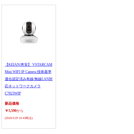
【KEIAN/恵安】 VSTARCAM
Mini WIFI IP Camera 技術基準
適合認定済み有線/無線LAN対
応ネットワークカメラ
C7823WIP
新品価格
￥5,590
から
(2018/3/29 10:43時点)