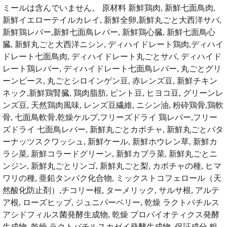
ミールは含んでいません。 原材料 新鮮鶏肉, 新鮮七面鳥肉,
新鮮イエローテイルカレイ, 新鮮全卵,新鮮丸ごと大西洋サバ,
新鮮鶏レバー,新鮮七面鳥レバー, 新鮮鶏心臓, 新鮮七面鳥心
臓, 新鮮丸ごと大西洋ニシン, ディハイドレート鶏肉,ディハイ
ドレート七面鳥肉, ディハイドレート丸ごとサバ, ディハイド
レート鶏レバー, ディハイドレート七面鳥レバー, 丸ごとグリ
ーンピース, 丸ごとシロインゲン豆, 赤レンズ豆, 新鮮チキン
ネック,新鮮鶏腎臓, 鶏肉脂肪, ピント豆, ヒヨコ豆, グリーンレ
ンズ豆, 天然鶏肉風味, レンズ豆繊維, ニシン油, 粉砕鶏骨,鶏軟
骨, 七面鳥軟骨,乾燥ケルプ,フリーズドライ 鶏レバー,フリー
ズドライ 七面鳥レバー, 新鮮丸ごとカボチャ, 新鮮丸ごとバタ
ーナッツスクワッシュ, 新鮮ケール, 新鮮ホウレン草, 新鮮カ
ラシ菜, 新鮮コラードグリーン, 新鮮カブラ菜, 新鮮丸ごとニ
ンジン, 新鮮丸ごとリンゴ, 新鮮丸ごと梨, カボチャの種, ヒマ
ワリの種, 亜鉛タンパク化合物, ミックストコフェロール（天
然酸化防止剤）,チコリー根, ターメリック, サルサ根, アルテ
ア根, ローズヒップ, ジュニパーベリー, 乾燥 ラクトバチルス
アシドフィルス菌発酵生成物, 乾燥 プロバイオティクス発酵
生成物, 乾燥 ラクトバチルスカゼイ発酵生成物. 保証成分 粗