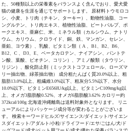
た、50種類以上の栄養素をバランスよく含んでおり、愛犬愛
猫の健康を生涯を通じてサポートします。 原材料トウモロコ
シ、小麦、トリ肉（チキン、ターキー）、動物性油脂、コー
ングルテン、トリ肉エキス、植物性油脂、ビートパルプ、ポ
ークエキス、亜麻仁、米、ミネラル類（カルシウム、ナトリ
ウム、カリウム、クロライド、銅、鉄、マンガン、セレン、
亜鉛、ヨウ素）、乳酸、ビタミン類（ A 、B1、B2、B6、
B12、C 、D3、E、ベータカロテン、ナイアシン、パントテ
ン酸、葉酸、ビオチン、コリン）、アミノ酸類（タウリン、
リジン）、酸化防止剤（ミックストコフェロール、ローズマ
リー抽出物、緑茶抽出物） 成分粗たんぱく質20.0%以上、粗
脂肪13.0%以上、粗繊維3.0%以下、粗灰分5.5%以下、水分
10.0%以下、ビタミンE656IU/kg以上、ビタミンC109mg/kg以
上、オメガ3脂肪酸0.52%、オメガ6脂肪酸3.62% カロリー約
372kcal/100g 北海道沖縄離島は送料対象外となります。 リニ
ューアルによりパッケージ成分等が変わることがございま
す。 検索キーワードヒルズ/サイエンス/ダイエット/サイエン
スダイエット/アダルト/小粒/ドライフード/エサ/ごはん/犬/ド
ッグフード/成犬/ペット用フード/成犬/優れた栄養バランスで