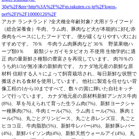
30g%2F&m=http%3A%2F%2Fm.rakuten.co.jp%2Flogos-
pet%2Fi%2F10000126%2F
アカナ ランチランド ?全犬種全年齢対象? 犬用ドライフード
（総合栄養食）牛肉、ラム肉、豚肉など犬が本能的に好む赤
身肉をベースにしたフードです。 便が緩くなりやすい犬にお
すすめです。 70％ 牛肉ラム肉豚肉など 30％ 野菜果物ハ
ーブ類0％ 穀類ジャガイモタピオカ 不使用 生物学的に適
正 肉の量新鮮さ種類の豊富さを再現しています。 肉70％の
うち約1/3が無冷凍の新鮮肉です。 カナダ地元産の新鮮な原
材料 信頼する人々によって飼育栽培され、毎日新鮮な状態で
搬送される食材を使用しています。 他社に製造を任せない背
像工程の1から10まですべて、数々の賞に輝いた自社キッチ
ンで行っています。 カナダ地元産の原材料新鮮アンガス牛肉
(8%)、草を与えられて育った生ラム肉(7%)、新鮮ヨークシャ
ー種豚肉(7%)、牛肉ミール(7%)、ラム肉ミール(7%)、豚肉ミ
ール(7%)、丸ごとグリンピース、丸ごと赤レンズ豆、丸ごと
ヒヨコ豆、牛肉脂肪(5%)、新鮮牛レバー(4%)、新鮮豚レバー
(4%)、新鮮バイソン肉(4%)、新鮮天然ウォールアイ(4%)、丸