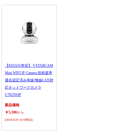
【KEIAN/恵安】 VSTARCAM
Mini WIFI IP Camera 技術基準
適合認定済み有線/無線LAN対
応ネットワークカメラ
C7823WIP
新品価格
￥5,590
から
(2018/3/29 10:43時点)