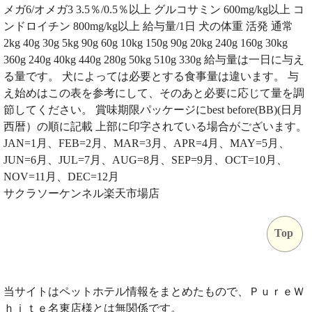
メガ6/オメガ3 3.5％/0.5％以上 グルコサミン 600mg/kg以上 コ
ンドロイチン 800mg/kg以上 給与量/1日 犬の体重 活発 通常
2kg 40g 30g 5kg 90g 60g 10kg 150g 90g 20kg 240g 160g 30kg
360g 240g 40kg 440g 280g 50kg 510g 330g 給与量は一日に与え
る量です。 犬によっては必要とする食事量は違います。 与
え始めはこの表を参考にして、そのあと必要に応じて量を調
節してください。 賞味期限パッケージにbest before(BB)(日月
西暦）の順に記載 上部に印字されている場合がございます。
JAN=1月、FEB=2月、MAR=3月、APR=4月、MAY=5月、
JUN=6月、JUL=7月、AUG=8月、SEP=9月、OCT=10月、
NOV=11月、DEC=12月
サクラソーケンネル楽天市場店
Top
当サイトはペットホテル情報をまとめたもので、ＰｕｒｅＷ
ｈｉｔｅ名東店様とは無関係です。