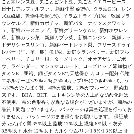
ごと緑レンズ豆、丸ごとピント豆、丸ごとイエローピース、
日干しアルファルファ 、新鮮牛腎臓(2%)、タラ油(2%)、レン
ズ豆繊維、乾燥牛軟骨(1%)、羊ラムトライプ(1%)、乾燥ブラ
ウンケルプ、新鮮カボチャ、新鮮バターナッツスクワッシ
ュ、新鮮パースニップ、新鮮グリーンケ?ル、新鮮ホウレン
草、新鮮カラシ菜、新鮮カブラ菜、新鮮ニンジン、新鮮レッ
ドデリシャスリンゴ、新鮮バートレット梨、フリーズドライ
レバー（牛、羊、豚）(0.1%)、新鮮クランベリー、新鮮ブル
ーベリー、チコリー根、ターメリック、オオアザミ、ゴボ
ウ、ラベンダー、マシュマロルート、ローズヒップ 添加物ビ
タミンE、亜鉛、銅ビタミンEで天然保存 カロリー配分 代謝
エネルギーは3790kcal/kg(250mlカップ1杯につき455kcal)、う
ち37%がたんぱく質、40%が脂肪、23%がフルーツ、野菜由
来です。 BHA、BHT、エトキシン等の人工的な防酸化剤は
不使用。 粒の色形香りが異なる場合がございますが、商品の
品質上問題ございません。 パッケージは真空処理を行ってお
りません。 パッケージのまま保存をお願いします。 保証成
分 たんぱく質 35％以上 脂肪 17％以上 繊維 6％以下 灰分
8.5％以下 水分 12％以下 カルシウム/リン 1.8％/1.3％以上 オ