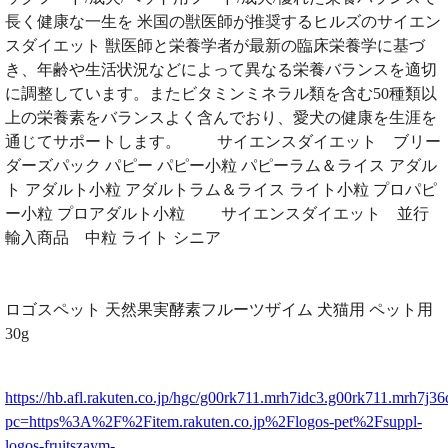
長く健康な一生を 米国の獣医師が推奨するヒルズのサイエン
スダイエット 獣医師と栄養学者が最新の臨床栄養学に基づ
き、年齢や生活状況などによって異なる栄養バランスを適切
に調整しています。またビタミンミネラル類を含む50種類以
上の栄養素をバランスよく含んでおり、愛犬の健康を生涯を
通じてサポートします。 サイエンスダイエット ブリー
ダーズパック パピー パピー小粒 パピーラム＆ライス アダル
ト アダルト小粒 アダルトラム＆ライス ライト小粒 プロパピ
ー小粒 プロアダルト小粒 サイエンスダイエット 並行
輸入商品 中粒 ライト シニア
ロゴスペット 天然果実酵素フルーツザイム 犬猫用 ペット用
30g
https://hb.afl.rakuten.co.jp/hgc/g00rk711.mrh7idc3.g00rk711.mrh7j36
pc=https%3A%2F%2Fitem.rakuten.co.jp%2Flogos-pet%2Fsuppl-
logos-fruitszaym-