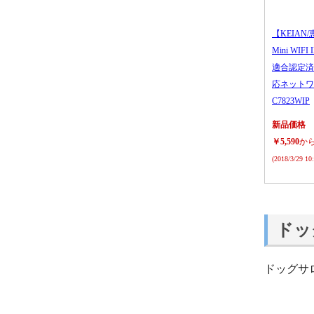
【KEIAN/
Mini WIFI
適合認定済
応ネットワ
C7823WIP
新品価格
￥5,590
か
(2018/3/29 1
ドッ
ドッグサ