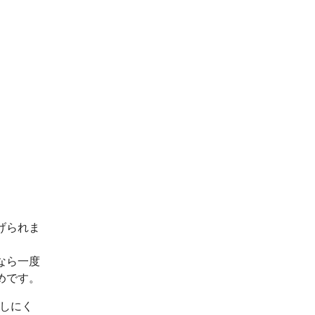
げられま
なら一度
めです。
出しにく