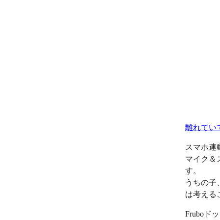
離れてい
スマホ連
マイク＆
す。
うちの子
は考える
Frub