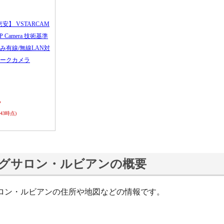
恵安】 VSTARCAM
 IP Camera 技術基準
み有線/無線LAN対
ークカメラ
ら
0:43時点)
グサロン・ルビアンの概要
ロン・ルビアンの住所や地図などの情報です。