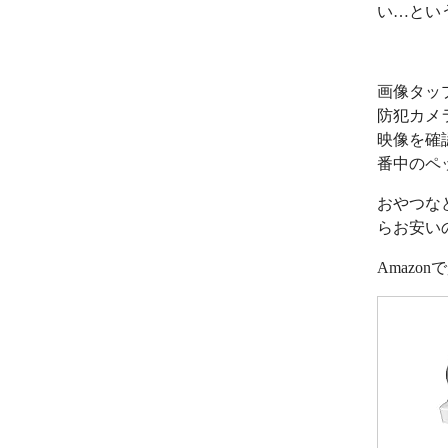
い…とい
画像タッ
防犯カメ
映像を確
番中のペ
おやつな
らお安い
Amazo