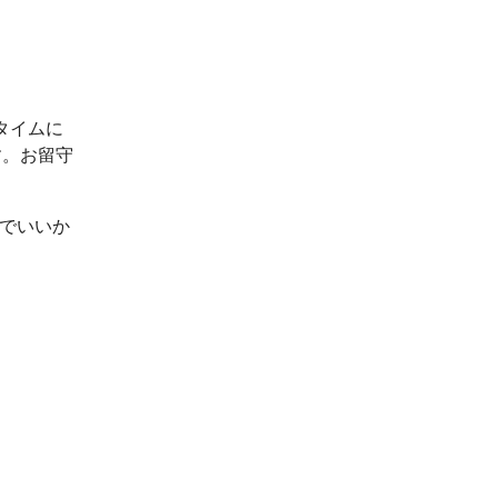
タイムに
す。お留守
ルでいいか