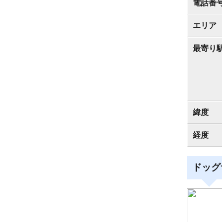
電話番
エリア
最寄り
緯度
経度
ドッグ