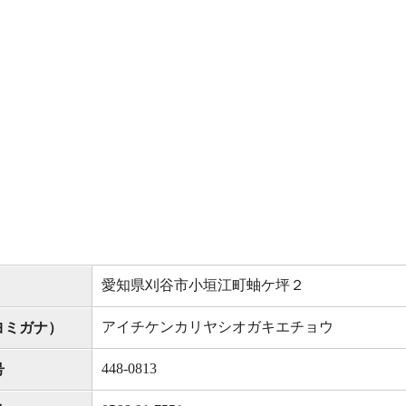
愛知県刈谷市小垣江町蚰ケ坪２
アイチケンカリヤシオガキエチョウ
ヨミガナ）
448-0813
号