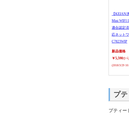
【KEIAN/
Mini WIFI
適合認定済
応ネットワ
C7823WIP
新品価格
￥5,590
か
(2018/3/29 1
プテ
プティー