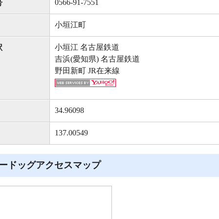
0566-91-7551
号
小垣江町
小垣江 名古屋鉄道
駅
吉浜(愛知県) 名古屋鉄道
野田新町 JR在来線
34.96098
137.00549
ードッグアクセスマップ