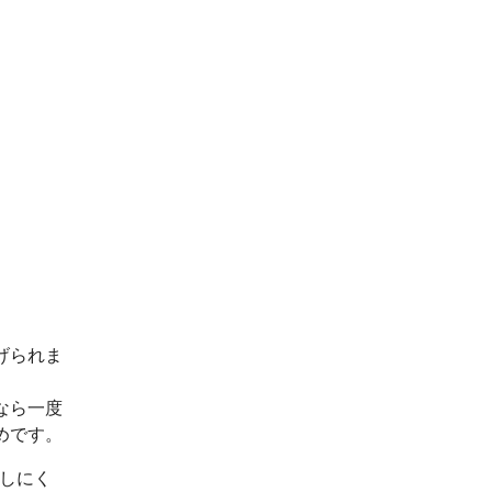
げられま
なら一度
めです。
出しにく