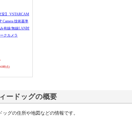
恵安】 VSTARCAM
 IP Camera 技術基準
み有線/無線LAN対
ークカメラ
ら
0:43時点)
ィードッグの概要
ドッグの住所や地図などの情報です。