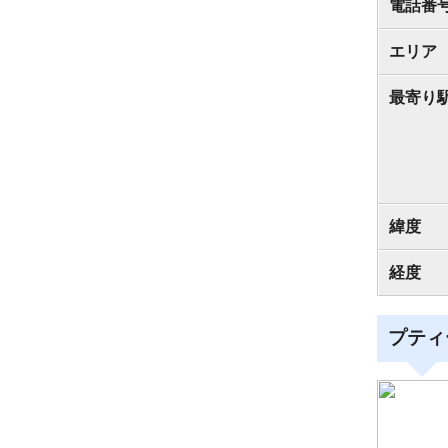
電話番
エリア
最寄り
緯度
経度
プティ