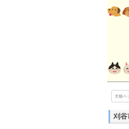
犬猫ペ
刈谷