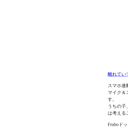
離れてい
スマホ連
マイク＆
す。
うちの子
は考える
Frub