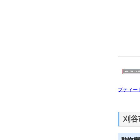
プティー
刈谷
動物病