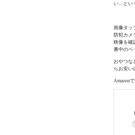
い…とい
画像タッ
防犯カメ
映像を確
番中のペ
おやつな
らお安い
Amazo