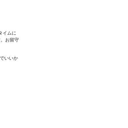
タイムに
す。お留守
ルでいいか