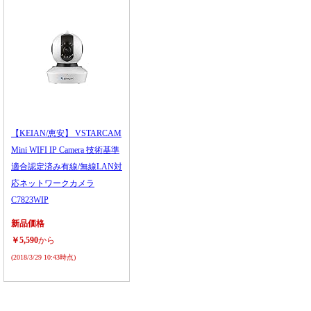
【KEIAN/恵安】 VSTARCAM
Mini WIFI IP Camera 技術基準
適合認定済み有線/無線LAN対
応ネットワークカメラ
C7823WIP
新品価格
￥5,590
から
(2018/3/29 10:43時点)