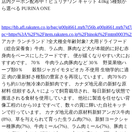
店内クーポン配布中！ピュリナワン キャット 4.0kg 5種類か
ら選べる PURINA ONE
https://hb.afl.rakuten.co.jp/hgc/g00pl661.mrh7i56b.g00pl661.mrh7jd7
pc=https%3A%2F%2Fitem.rakuten.co.jp%2Fhinoki%2Fmtm0003%
アカナ ランチランド ?全犬種全年齢対象? 犬用ドライフード
（総合栄養食）牛肉、ラム肉、豚肉など犬が本能的に好む赤
身肉をベースにしたフードです。 便が緩くなりやすい犬にお
すすめです。 70％ 牛肉ラム肉豚肉など 30％ 野菜果物ハ
ーブ類0％ 穀類ジャガイモタピオカ 不使用 生物学的に適
正 肉の量新鮮さ種類の豊富さを再現しています。 肉70％の
うち約1/3が無冷凍の新鮮肉です。 カナダ地元産の新鮮な原
材料 信頼する人々によって飼育栽培され、毎日新鮮な状態で
搬送される食材を使用しています。 他社に製造を任せない背
像工程の1から10まですべて、数々の賞に輝いた自社キッチ
ンで行っています。 カナダ地元産の原材料新鮮アンガス牛肉
(8%)、草を与えられて育った生ラム肉(7%)、新鮮ヨークシャ
ー種豚肉(7%)、牛肉ミール(7%)、ラム肉ミール(7%)、豚肉ミ