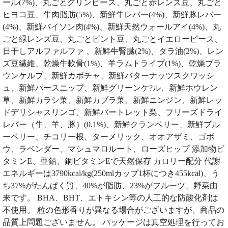
ール(7%)、丸ごとグリンピース、丸ごと赤レンズ豆、丸ごと
ヒヨコ豆、牛肉脂肪(5%)、新鮮牛レバー(4%)、新鮮豚レバー
(4%)、新鮮バイソン肉(4%)、新鮮天然ウォールアイ(4%)、丸
ごと緑レンズ豆、丸ごとピント豆、丸ごとイエローピース、
日干しアルファルファ 、新鮮牛腎臓(2%)、タラ油(2%)、レン
ズ豆繊維、乾燥牛軟骨(1%)、羊ラムトライプ(1%)、乾燥ブラ
ウンケルプ、新鮮カボチャ、新鮮バターナッツスクワッシ
ュ、新鮮パースニップ、新鮮グリーンケ?ル、新鮮ホウレン
草、新鮮カラシ菜、新鮮カブラ菜、新鮮ニンジン、新鮮レッ
ドデリシャスリンゴ、新鮮バートレット梨、フリーズドライ
レバー（牛、羊、豚）(0.1%)、新鮮クランベリー、新鮮ブル
ーベリー、チコリー根、ターメリック、オオアザミ、ゴボ
ウ、ラベンダー、マシュマロルート、ローズヒップ 添加物ビ
タミンE、亜鉛、銅ビタミンEで天然保存 カロリー配分 代謝
エネルギーは3790kcal/kg(250mlカップ1杯につき455kcal)、う
ち37%がたんぱく質、40%が脂肪、23%がフルーツ、野菜由
来です。 BHA、BHT、エトキシン等の人工的な防酸化剤は
不使用。 粒の色形香りが異なる場合がございますが、商品の
品質上問題ございません。 パッケージは真空処理を行ってお