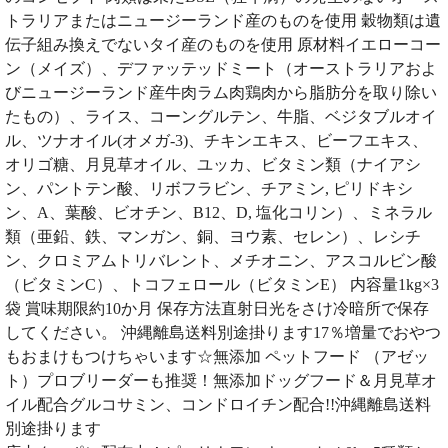
トラリアまたはニュージーランド産のものを使用 穀物類は遺
伝子組み換えでないタイ産のものを使用 原材料イエローコー
ン（メイズ）、デファッテッドミート（オーストラリアおよ
びニュージーランド産牛肉ラム肉鶏肉から脂肪分を取り除い
たもの）、ライス、コーングルテン、牛脂、ベジタブルオイ
ル、ツナオイル(オメガ-3)、チキンエキス、ビーフエキス、
オリゴ糖、月見草オイル、ユッカ、ビタミン類（ナイアシ
ン、パントテン酸、リボフラビン、チアミン, ピリドキシ
ン、A、葉酸、ビオチン、B12、D, 塩化コリン）、ミネラル
類（亜鉛、鉄、マンガン、銅、ヨウ素、セレン）、レシチ
ン、クロミアムトリバレント、メチオニン、アスコルビン酸
（ビタミンC）、トコフェロール（ビタミンE） 内容量1kg×3
袋 賞味期限約10か月 保存方法直射日光をさけ冷暗所で保存
してください。 沖縄離島送料別途掛ります17％増量でおやつ
もおまけもつけちゃいます☆無添加 ペットフード （アゼッ
ト）プロブリーダーも推奨！無添加ドッグフード＆月見草オ
イル配合グルコサミン、コンドロイチン配合!!沖縄離島送料
別途掛ります