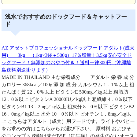
浅水でおすすめのドックフード＆キャットフー
ド
AZ アゼットプロフェッショナルドッグフード アダルト(成犬
用) 3kg （1kg×3袋＋500g）17％増量！3.5kg安心安全ド
ッグフード！無添加のおやつ付き！送料一律300円（沖縄離
島送料別途掛ります）
MADE IN THAILAND 主な栄養成分 アダルト 栄 養 成 分
カロリー 368kcal／100g 添 加 成 分 カルシウム 1．1％以上 粗
たんぱく質 22．0％以上 ビタミンE 500mg／kg以上 粗脂肪
12．0％以上 ビタミンA 20000IU／kg以上 粗繊維 4．0％以下
ビタミンB1 13．2mg／kg以上 粗灰分 8．0％以下 ビタミンB2
16．0mg／kg以上 水分 10．0％以下 ビオチン 1．8mg／kg以
上 こちらはアダルト（成犬）用フードです。ライトやパピー
をお求めの方はこちらからお選び下さい。 原材料 およびそ
のコンセプト 肉類は未だBSE（狂牛病）の発生のないオース