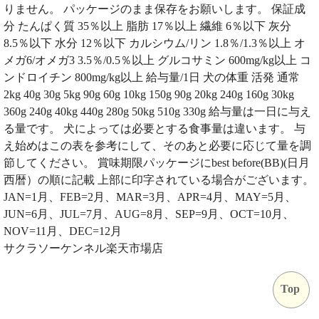
りません。 パッケージのまま保存をお願いします。 保証成
分 たんぱく質 35％以上 脂肪 17％以上 繊維 6％以下 灰分
8.5％以下 水分 12％以下 カルシウム/リン 1.8％/1.3％以上 オ
メガ6/オメガ3 3.5％/0.5％以上 グルコサミン 600mg/kg以上 コ
ンドロイチン 800mg/kg以上 給与量/1日 犬の体重 活発 通常
2kg 40g 30g 5kg 90g 60g 10kg 150g 90g 20kg 240g 160g 30kg
360g 240g 40kg 440g 280g 50kg 510g 330g 給与量は一日に与え
る量です。 犬によっては必要とする食事量は違います。 与
え始めはこの表を参考にして、そのあと必要に応じて量を調
節してください。 賞味期限パッケージにbest before(BB)(日月
西暦）の順に記載 上部に印字されている場合がございます。
JAN=1月、FEB=2月、MAR=3月、APR=4月、MAY=5月、
JUN=6月、JUL=7月、AUG=8月、SEP=9月、OCT=10月、
NOV=11月、DEC=12月
サクラソーケンネル楽天市場店
Top