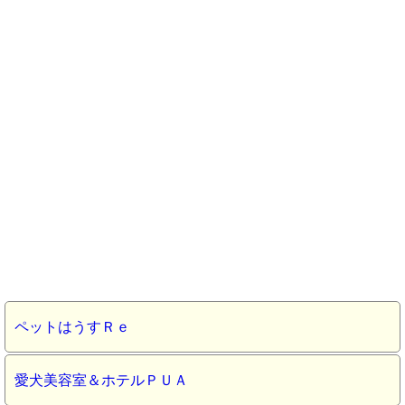
ペットはうすＲｅ
愛犬美容室＆ホテルＰＵＡ